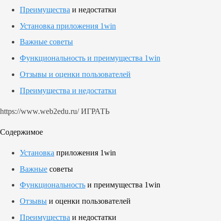
Преимущества
и недостатки
Установка приложения 1win
Важные советы
Функциональность и преимущества 1win
Отзывы и оценки пользователей
Преимущества и недостатки
https://www.web2edu.ru/ ИГРАТЬ
Содержимое
Установка
приложения 1win
Важные
советы
Функциональность
и преимущества 1win
Отзывы
и оценки пользователей
Преимущества
и недостатки