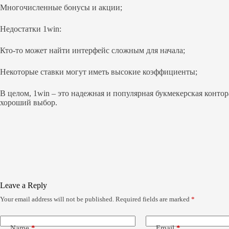
Многочисленные бонусы и акции;
Недостатки 1win:
Кто-то может найти интерфейс сложным для начала;
Некоторые ставки могут иметь высокие коэффициенты;
В целом, 1win – это надежная и популярная букмекерская контор
хороший выбор.
Leave a Reply
Your email address will not be published.
Required fields are marked
*
Name
*
Email
*