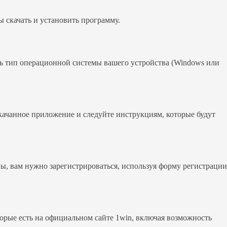
ы скачать и установить программу.
ть тип операционной системы вашего устройства (Windows или
качанное приложение и следуйте инструкциям, которые будут
ны, вам нужно зарегистрироваться, используя форму регистрации
торые есть на официальном сайте 1win, включая возможность