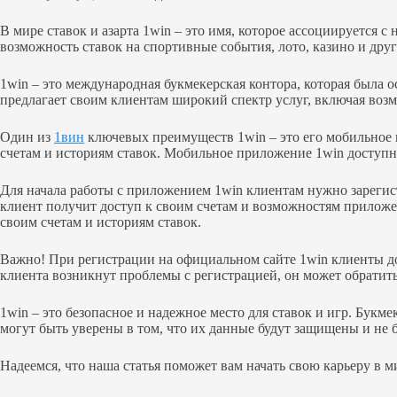
В мире ставок и азарта 1win – это имя, которое ассоциируется 
возможность ставок на спортивные события, лото, казино и друг
1win – это международная букмекерская контора, которая была ос
предлагает своим клиентам широкий спектр услуг, включая возм
Один из
1вин
ключевых преимуществ 1win – это его мобильное п
счетам и историям ставок. Мобильное приложение 1win доступн
Для начала работы с приложением 1win клиентам нужно зарегис
клиент получит доступ к своим счетам и возможностям приложен
своим счетам и историям ставок.
Важно! При регистрации на официальном сайте 1win клиенты до
клиента возникнут проблемы с регистрацией, он может обратить
1win – это безопасное и надежное место для ставок и игр. Бук
могут быть уверены в том, что их данные будут защищены и не 
Надеемся, что наша статья поможет вам начать свою карьеру в ми