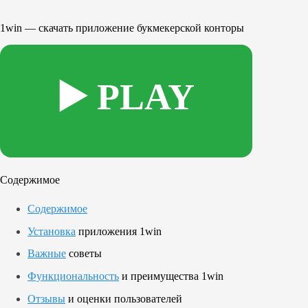
1win — скачать приложение букмекерской конторы
▶️ PLAY
Содержимое
Содержимое
Установка
приложения 1win
Важные
советы
Функциональность
и преимущества 1win
Отзывы
и оценки пользователей