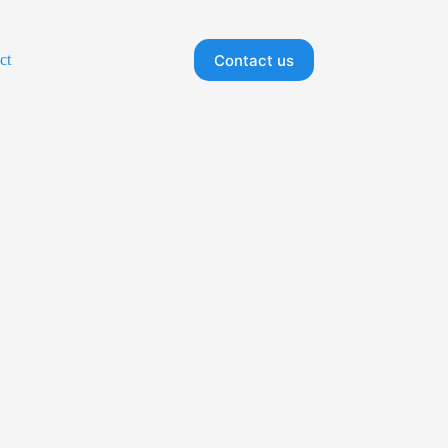
Contact us
ct