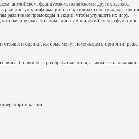
ком, английском, французском, испанском и других языках.
ыстрый доступ к информации о спортивных событиях, коэффицие
там различные промокоды и акции, чтобы улучшить их игру.
ре, которая предлагает своим клиентам широкий спектр функцио
и отзывы и оценки, которые могут помочь вам в принятии реше
 сервиса. Ставки быстро обрабатываются, а также есть возможно
киберспорт и казино;