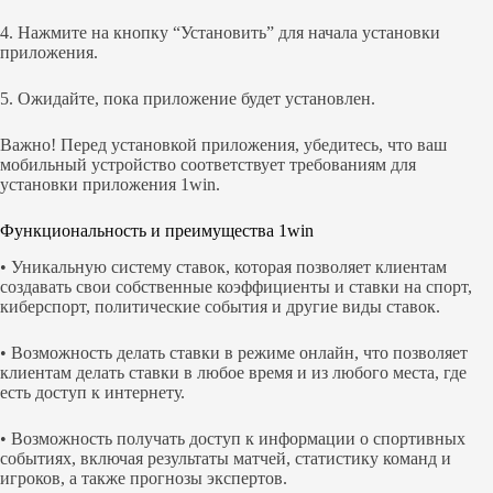
4. Нажмите на кнопку “Установить” для начала установки
приложения.
5. Ожидайте, пока приложение будет установлен.
Важно! Перед установкой приложения, убедитесь, что ваш
мобильный устройство соответствует требованиям для
установки приложения 1win.
Функциональность и преимущества 1win
• Уникальную систему ставок, которая позволяет клиентам
создавать свои собственные коэффициенты и ставки на спорт,
киберспорт, политические события и другие виды ставок.
• Возможность делать ставки в режиме онлайн, что позволяет
клиентам делать ставки в любое время и из любого места, где
есть доступ к интернету.
• Возможность получать доступ к информации о спортивных
событиях, включая результаты матчей, статистику команд и
игроков, а также прогнозы экспертов.