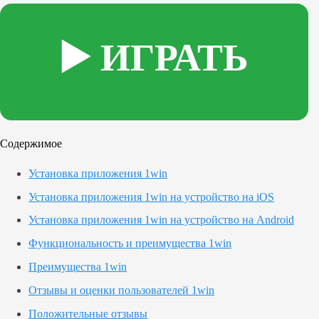
▶️ ИГРАТЬ
Содержимое
Установка приложения 1win
Установка приложения 1win на устройство на iOS
Установка приложения 1win на устройство на Android
Функциональность и преимущества 1win
Преимущества 1win
Отзывы и оценки пользователей 1win
Положительные отзывы