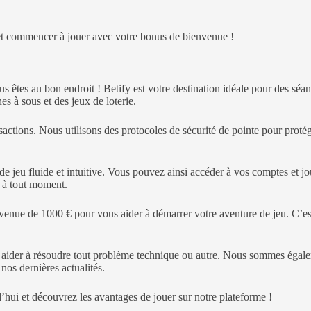
t commencer à jouer avec votre bonus de bienvenue !
us êtes au bon endroit ! Betify est votre destination idéale pour des sé
s à sous et des jeux de loterie.
nsactions. Nous utilisons des protocoles de sécurité de pointe pour prot
 de jeu fluide et intuitive. Vous pouvez ainsi accéder à vos comptes et
t à tout moment.
venue de 1000 € pour vous aider à démarrer votre aventure de jeu. C’es
s aider à résoudre tout problème technique ou autre. Nous sommes égale
os dernières actualités.
’hui et découvrez les avantages de jouer sur notre plateforme !