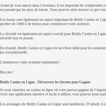
Avant de vous lancer dans l’aventure, il est important de comprendre ce 
en passant par les jeux de loterie. Vous pouvez ainsi trouver ce qui vous
Les bonus sont également un aspect important de Betify Casino en Ligne
profiter de 1000 € de bonus pour commencer votre aventure.
La sécurité est également un aspect crucial pour Betify Casino en Ligne
sécurité tout en jouant.
En résumé, Betify Casino en Ligne est un choix idéal pour les amateurs 
jeu exceptionnelle.
Commencez votre aventure maintenant !
Bon jeu !
Betify Casino en Ligne : Découvrez les Secrets pour Gagner
Si vous cherchez un casino en ligne où vous pouvez gagner de l’argent, v
Avec une application intuitive et facile à utiliser, vous pouvez jouer pa
Les avantages de Betify Casino en Ligne sont nombreux. D’abord, il offr