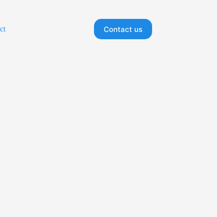
Contact us
ct