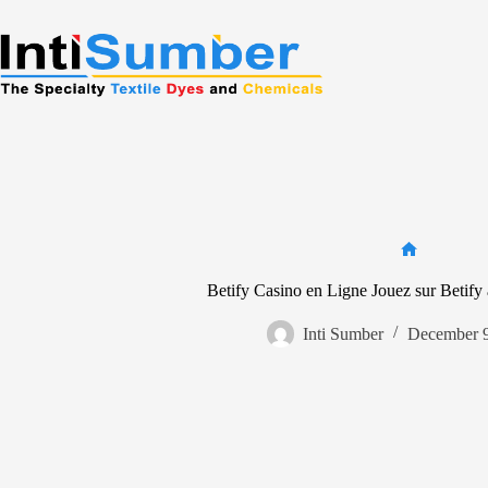
Skip
to
content
Home
Betify Casino en Ligne Jouez sur Betify
Inti Sumber
December 9