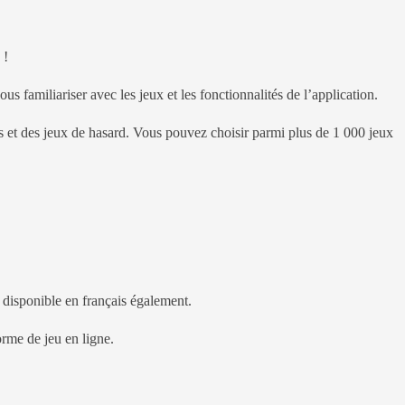
 !
familiariser avec les jeux et les fonctionnalités de l’application.
es et des jeux de hasard. Vous pouvez choisir parmi plus de 1 000 jeux
st disponible en français également.
orme de jeu en ligne.