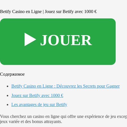
Betify Casino en Ligne | Jouez sur Betify avec 1000 €
▶️ JOUER
Содержимое
Betify Casino en Ligne : Découvrez les Secrets pour Gagner
Jouez sur Betify avec 1000 €
Les avantages de jeu sur Betify
Vous cherchez un casino en ligne qui offre une expérience de jeu except
jeux variée et des bonus attrayants.