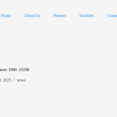
Home
About Us
Product
Facilities
Conta
 avec 1000 .15190
, 2025
news