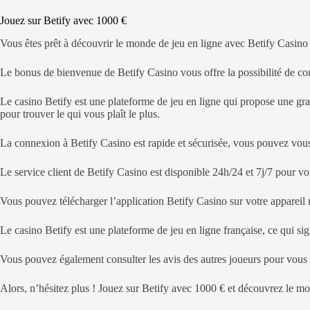
Jouez sur Betify avec 1000 €
Vous êtes prêt à découvrir le monde de jeu en ligne avec Betify Casin
Le bonus de bienvenue de Betify Casino vous offre la possibilité de com
Le casino Betify est une plateforme de jeu en ligne qui propose une gran
pour trouver le qui vous plaît le plus.
La connexion à Betify Casino est rapide et sécurisée, vous pouvez vou
Le service client de Betify Casino est disponible 24h/24 et 7j/7 pour v
Vous pouvez télécharger l’application Betify Casino sur votre appareil 
Le casino Betify est une plateforme de jeu en ligne française, ce qui sig
Vous pouvez également consulter les avis des autres joueurs pour vous a
Alors, n’hésitez plus ! Jouez sur Betify avec 1000 € et découvrez le mo