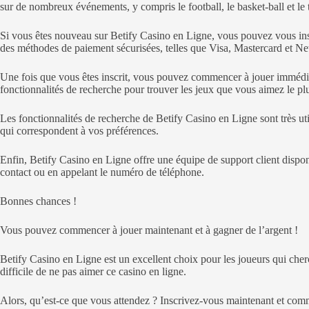
sur de nombreux événements, y compris le football, le basket-ball et le 
Si vous êtes nouveau sur Betify Casino en Ligne, vous pouvez vous insc
des méthodes de paiement sécurisées, telles que Visa, Mastercard et Net
Une fois que vous êtes inscrit, vous pouvez commencer à jouer immédia
fonctionnalités de recherche pour trouver les jeux que vous aimez le pl
Les fonctionnalités de recherche de Betify Casino en Ligne sont très ut
qui correspondent à vos préférences.
Enfin, Betify Casino en Ligne offre une équipe de support client dispon
contact ou en appelant le numéro de téléphone.
Bonnes chances !
Vous pouvez commencer à jouer maintenant et à gagner de l’argent !
Betify Casino en Ligne est un excellent choix pour les joueurs qui cherch
difficile de ne pas aimer ce casino en ligne.
Alors, qu’est-ce que vous attendez ? Inscrivez-vous maintenant et com