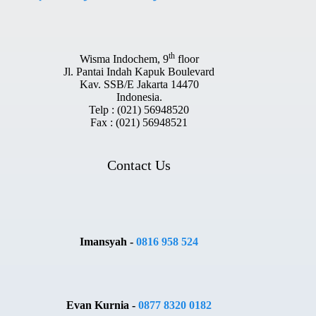
th
Wisma Indochem, 9
floor
Jl. Pantai Indah Kapuk Boulevard
Kav. SSB/E Jakarta 14470
Indonesia.
Telp : (021) 56948520
Fax : (021) 56948521
Contact Us
Imansyah -
0816 958 524
Evan Kurnia -
0877 8320 0182