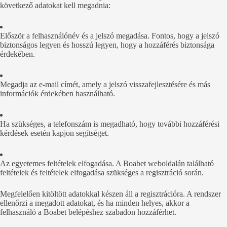
következő adatokat kell megadnia:
Először a felhasználónév és a jelszó megadása. Fontos, hogy a jelszó
biztonságos legyen és hosszú legyen, hogy a hozzáférés biztonsága
érdekében.
Megadja az e-mail címét, amely a jelszó visszafejlesztésére és más
információk érdekében használható.
Ha szükséges, a telefonszám is megadható, hogy további hozzáférési
kérdések esetén kapjon segítséget.
Az egyetemes feltételek elfogadása. A Boabet weboldalán található
feltételek és feltételek elfogadása szükséges a regisztráció során.
Megfelelően kitöltött adatokkal készen áll a regisztrációra. A rendszer
ellenőrzi a megadott adatokat, és ha minden helyes, akkor a
felhasználó a Boabet belépéshez szabadon hozzáférhet.