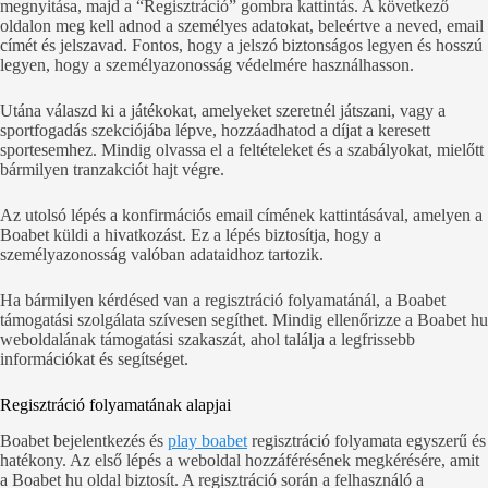
megnyitása, majd a “Regisztráció” gombra kattintás. A következő
oldalon meg kell adnod a személyes adatokat, beleértve a neved, email
címét és jelszavad. Fontos, hogy a jelszó biztonságos legyen és hosszú
legyen, hogy a személyazonosság védelmére használhasson.
Utána válaszd ki a játékokat, amelyeket szeretnél játszani, vagy a
sportfogadás szekciójába lépve, hozzáadhatod a díjat a keresett
sportesemhez. Mindig olvassa el a feltételeket és a szabályokat, mielőtt
bármilyen tranzakciót hajt végre.
Az utolsó lépés a konfirmációs email címének kattintásával, amelyen a
Boabet küldi a hivatkozást. Ez a lépés biztosítja, hogy a
személyazonosság valóban adataidhoz tartozik.
Ha bármilyen kérdésed van a regisztráció folyamatánál, a Boabet
támogatási szolgálata szívesen segíthet. Mindig ellenőrizze a Boabet hu
weboldalának támogatási szakaszát, ahol találja a legfrissebb
információkat és segítséget.
Regisztráció folyamatának alapjai
Boabet bejelentkezés és
play boabet
regisztráció folyamata egyszerű és
hatékony. Az első lépés a weboldal hozzáférésének megkérésére, amit
a Boabet hu oldal biztosít. A regisztráció során a felhasználó a