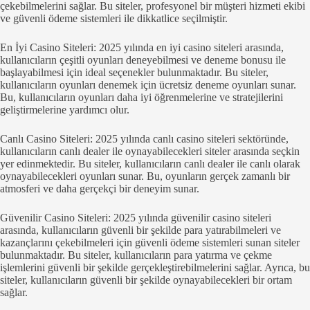
çekebilmelerini sağlar. Bu siteler, profesyonel bir müşteri hizmeti ekibi
ve güvenli ödeme sistemleri ile dikkatlice seçilmiştir.
En İyi Casino Siteleri: 2025 yılında en iyi casino siteleri arasında,
kullanıcıların çeşitli oyunları deneyebilmesi ve deneme bonusu ile
başlayabilmesi için ideal seçenekler bulunmaktadır. Bu siteler,
kullanıcıların oyunları denemek için ücretsiz deneme oyunları sunar.
Bu, kullanıcıların oyunları daha iyi öğrenmelerine ve stratejilerini
geliştirmelerine yardımcı olur.
Canlı Casino Siteleri: 2025 yılında canlı casino siteleri sektöründe,
kullanıcıların canlı dealer ile oynayabilecekleri siteler arasında seçkin
yer edinmektedir. Bu siteler, kullanıcıların canlı dealer ile canlı olarak
oynayabilecekleri oyunları sunar. Bu, oyunların gerçek zamanlı bir
atmosferi ve daha gerçekçi bir deneyim sunar.
Güvenilir Casino Siteleri: 2025 yılında güvenilir casino siteleri
arasında, kullanıcıların güvenli bir şekilde para yatırabilmeleri ve
kazançlarını çekebilmeleri için güvenli ödeme sistemleri sunan siteler
bulunmaktadır. Bu siteler, kullanıcıların para yatırma ve çekme
işlemlerini güvenli bir şekilde gerçekleştirebilmelerini sağlar. Ayrıca, bu
siteler, kullanıcıların güvenli bir şekilde oynayabilecekleri bir ortam
sağlar.