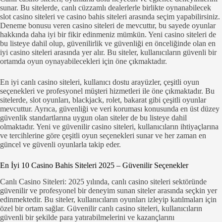
sunar. Bu sitelerde, canlı cüzzamlı dealerlerle birlikte oynanabilecek
slot casino siteleri ve casino bahis siteleri arasında seçim yapabilirsiniz.
Deneme bonusu veren casino siteleri de mevcuttır, bu sayede oyunlar
hakkında daha iyi bir fikir edinmeniz mümkün. Yeni casino siteleri de
bu listeye dahil olup, güvenilirlik ve güvenliği en önceliğinde olan en
iyi casino siteleri arasında yer alır. Bu siteler, kullanıcıların güvenli bir
ortamda oyun oynayabilecekleri için öne çıkmaktadır.
En iyi canlı casino siteleri, kullanıcı dostu arayüzler, çeşitli oyun
seçenekleri ve profesyonel müşteri hizmetleri ile öne çıkmaktadır. Bu
sitelerde, slot oyunları, blackjack, rolet, bakarat gibi çeşitli oyunlar
mevcuttur. Ayrıca, güvenliği ve veri koruması konusunda en üst düzey
güvenlik standartlarına uygun olan siteler de bu listeye dahil
olmaktadır. Yeni ve güvenilir casino siteleri, kullanıcıların ihtiyaçlarına
ve tercihlerine göre çeşitli oyun seçenekleri sunar ve her zaman en
güncel ve güvenli oyunlarla takip eder.
En İyi 10 Casino Bahis Siteleri 2025 – Güvenilir Seçenekler
Canlı Casino Siteleri: 2025 yılında, canlı casino siteleri sektöründe
güvenilir ve profesyonel bir deneyim sunan siteler arasında seçkin yer
edinmektedir. Bu siteler, kullanıcıların oyunları izleyip katılmaları için
özel bir ortam sağlar. Güvenilir canlı casino siteleri, kullanıcıların
güvenli bir şekilde para yatırabilmelerini ve kazançlarını