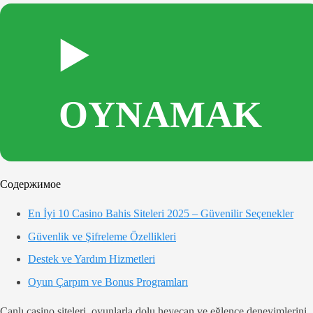
▶️
OYNAMAK
Содержимое
En İyi 10 Casino Bahis Siteleri 2025 – Güvenilir Seçenekler
Güvenlik ve Şifreleme Özellikleri
Destek ve Yardım Hizmetleri
Oyun Çarpım ve Bonus Programları
Canlı casino siteleri, oyunlarla dolu heyecan ve eğlence deneyimlerini