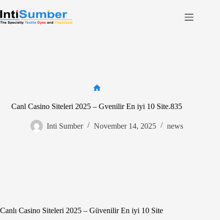
Skip
to
content
Home
About Us
Product
Facilities
Home
Contact
Canl Casino Siteleri 2025 – Gvenilir En iyi 10 Site.835
Inti Sumber
November 14, 2025
news
Contact us
Canlı Casino Siteleri 2025 – Güvenilir En iyi 10 Site