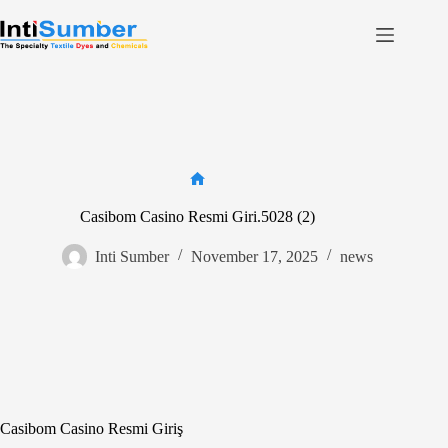
Skip
to
content
Home
About Us
Product
Facilities
Home
Contact
Casibom Casino Resmi Giri.5028 (2)
Inti Sumber
November 17, 2025
news
Contact us
Casibom Casino Resmi Giriş