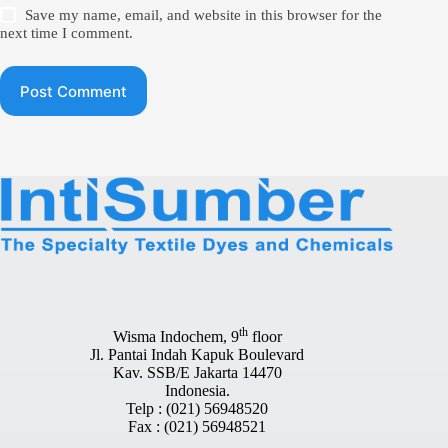
Save my name, email, and website in this browser for the
next time I comment.
Post Comment
th
Wisma Indochem, 9
floor
Jl. Pantai Indah Kapuk Boulevard
Kav. SSB/E Jakarta 14470
Indonesia.
Telp : (021) 56948520
Fax : (021) 56948521