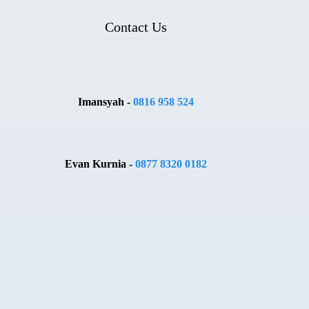
Contact Us
Imansyah -
0816 958 524
Evan Kurnia -
0877 8320 0182