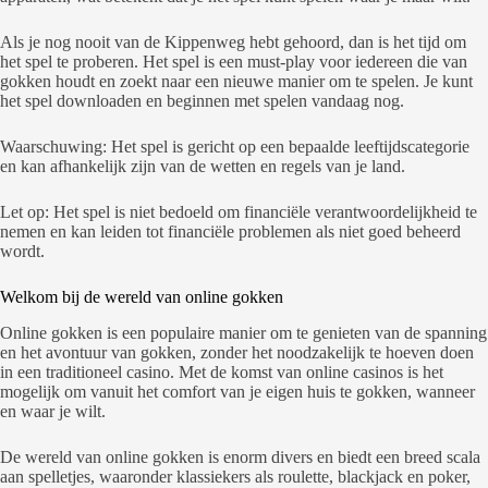
Als je nog nooit van de Kippenweg hebt gehoord, dan is het tijd om
het spel te proberen. Het spel is een must-play voor iedereen die van
gokken houdt en zoekt naar een nieuwe manier om te spelen. Je kunt
het spel downloaden en beginnen met spelen vandaag nog.
Waarschuwing: Het spel is gericht op een bepaalde leeftijdscategorie
en kan afhankelijk zijn van de wetten en regels van je land.
Let op: Het spel is niet bedoeld om financiële verantwoordelijkheid te
nemen en kan leiden tot financiële problemen als niet goed beheerd
wordt.
Welkom bij de wereld van online gokken
Online gokken is een populaire manier om te genieten van de spanning
en het avontuur van gokken, zonder het noodzakelijk te hoeven doen
in een traditioneel casino. Met de komst van online casinos is het
mogelijk om vanuit het comfort van je eigen huis te gokken, wanneer
en waar je wilt.
De wereld van online gokken is enorm divers en biedt een breed scala
aan spelletjes, waaronder klassiekers als roulette, blackjack en poker,