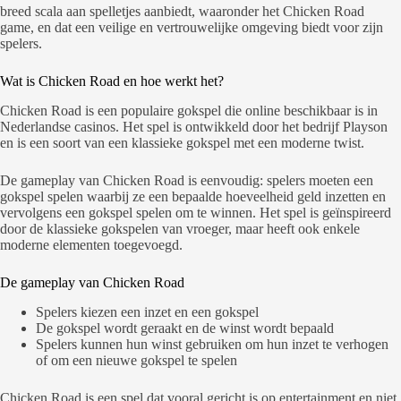
breed scala aan spelletjes aanbiedt, waaronder het Chicken Road
game, en dat een veilige en vertrouwelijke omgeving biedt voor zijn
spelers.
Wat is Chicken Road en hoe werkt het?
Chicken Road is een populaire gokspel die online beschikbaar is in
Nederlandse casinos. Het spel is ontwikkeld door het bedrijf Playson
en is een soort van een klassieke gokspel met een moderne twist.
De gameplay van Chicken Road is eenvoudig: spelers moeten een
gokspel spelen waarbij ze een bepaalde hoeveelheid geld inzetten en
vervolgens een gokspel spelen om te winnen. Het spel is geïnspireerd
door de klassieke gokspelen van vroeger, maar heeft ook enkele
moderne elementen toegevoegd.
De gameplay van Chicken Road
Spelers kiezen een inzet en een gokspel
De gokspel wordt geraakt en de winst wordt bepaald
Spelers kunnen hun winst gebruiken om hun inzet te verhogen
of om een nieuwe gokspel te spelen
Chicken Road is een spel dat vooral gericht is op entertainment en niet