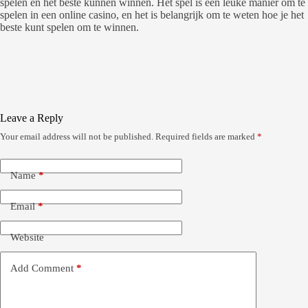
spelen en het beste kunnen winnen. Het spel is een leuke manier om te
spelen in een online casino, en het is belangrijk om te weten hoe je het
beste kunt spelen om te winnen.
Leave a Reply
Your email address will not be published.
Required fields are marked
*
Name
*
Email
*
Website
Add Comment
*