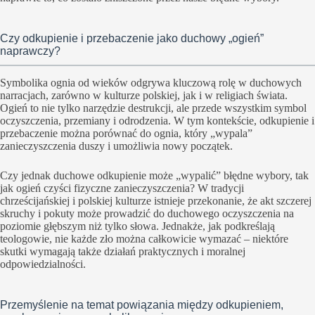
Czy odkupienie i przebaczenie jako duchowy „ogień”
naprawczy?
Symbolika ognia od wieków odgrywa kluczową rolę w duchowych
narracjach, zarówno w kulturze polskiej, jak i w religiach świata.
Ogień to nie tylko narzędzie destrukcji, ale przede wszystkim symbol
oczyszczenia, przemiany i odrodzenia. W tym kontekście, odkupienie i
przebaczenie można porównać do ognia, który „wypala”
zanieczyszczenia duszy i umożliwia nowy początek.
Czy jednak duchowe odkupienie może „wypalić” błędne wybory, tak
jak ogień czyści fizyczne zanieczyszczenia? W tradycji
chrześcijańskiej i polskiej kulturze istnieje przekonanie, że akt szczerej
skruchy i pokuty może prowadzić do duchowego oczyszczenia na
poziomie głębszym niż tylko słowa. Jednakże, jak podkreślają
teologowie, nie każde zło można całkowicie wymazać – niektóre
skutki wymagają także działań praktycznych i moralnej
odpowiedzialności.
Przemyślenie na temat powiązania między odkupieniem,