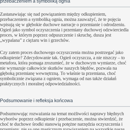
przebaczeniem a symboliką ognia
Zastanawiając się nad powiązaniem między odkupieniem,
przebaczeniem a symboliką ognia, można zauważyć, że te pojęcia
wpisują się w głębokie duchowe narracje o przemianie i odrodzeniu.
Ogień jako symbol oczyszczenia i przemiany duchowej odzwierciedla
proces, w którym poprzez odpuszczenie i skruchę, dusza jest
„wypalana” z ciężaru win i grzechów.
Czy zatem proces duchowego oczyszczenia można postrzegać jako
odkupienie? Zdecydowanie tak. Ogień oczyszcza, a nie niszczy – to
metafora, która pomaga zrozumieć, że w duchowym wymiarze, choć
nie wymazuje całkowicie skutków naszych błędów, pozwala na
głęboką przemianę wewnętrzną. To właśnie ta przemiana, choć
symbolicznie związana z ogniem, wymaga od nas także działań
praktycznych i moralnej odpowiedzialności.
Podsumowanie i refleksja końcowa
Podsumowując rozważania na temat możliwości naprawy błędnych
wyborów poprzez odkupienie i przebaczenie, można stwierdzić, że
choć te duchowe środki stanowią potężne narzędzia oczyszczenia i
przemiany, nie są one magicznym rozwiązaniem na wszystkie nasze