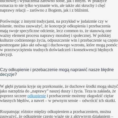
duchowej i wybaczenia zarówno sobie, jak i innym. W praktyce
oznacza to nie tylko wyznanie win, ale także akt skruchy i chęć
naprawy relacji – zarówno z Bogiem, jak i z bliźnimi.
Porównując z innymi tradycjami, na przykład w judaizmie czy w
islamie, można zauważyć, że koncepcje odkupienia i przebaczenia
mają swoje specyficzne odcienie, lecz common to, że stanowią one
ważny element procesu naprawy moralnej i społecznej. W polskiej
kulturze codziennego życia, odpuszczenie win i przebaczenie są często
postrzegane jako akt odwagi i duchowego wzrostu, które mogą pomóc
w przezwyciężeniu trudnych doświadczeń i konsekwencji błędnych
decyzji.
Czy odkupienie i przebaczenie mogą naprawić nasze błędne
decyzje?
W głębi pytania kryje się przekonanie, że duchowe środki mogą służyć
jako narzędzia do „naprawy” naszej duszy i życia. Teza ta zakłada, że
poprzez szczere
odkupienie
i przebaczenie możemy złagodzić ciężar
własnych błędów, a nawet – w pewnym sensie – odwrócić ich skutki.
Rozpatrując różnice między odkupieniem a przebaczeniem, można
zauważyć, że odkupienie często wiąże się z aktywnym działaniem –