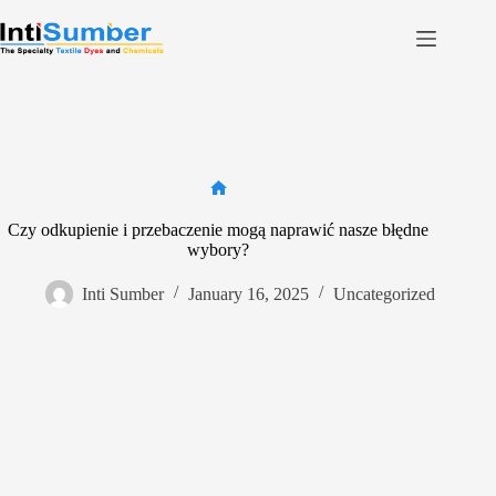
Skip
to
content
Home
About Us
Product
Facilities
Home
Czy odkupienie i przebaczenie mogą naprawić nasze błędne
Contact
wybory?
Inti Sumber
January 16, 2025
Uncategorized
Contact us