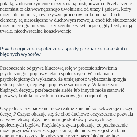
pokutą, zadośćuczynieniem czy zmianą postępowania. Przebaczenie
natomiast to akt wewnętrznego uwolnienia od urazy i gniewu, który
może, ale nie musi, towarzyszyć procesowi odkupienia. Oba te
elementy są nierozłączne w duchowym rozwoju, choć ich skuteczność
może mieć ograniczenia – szczególnie w sytuacjach, gdy błędy mają
trwałe, nieodwracalne konsekwencje.
Psychologiczne i społeczne aspekty przebaczenia a skutki
błędnych wyborów
Przebaczenie odgrywa kluczową rolę w procesie zdrowienia
psychicznego i poprawy relacji społecznych. W badaniach
psychologicznych wykazano, że umiejętność wybaczania sprzyja
redukcji stresu, depresji i poprawie samooceny. W kontekście
błędnych decyzji, przebaczenie siebie lub innych może stanowić
pierwszy krok ku odzyskaniu równowagi emocjonalnej.
Czy jednak przebaczenie może realnie zmienić konsekwencje naszych
decyzji? Często okazuje się, że choć duchowe oczyszczenie pozwala
na wewnętrzną ulgę, nie eliminuje skutków prawnych czy
społecznych błędów. Przykłady z życia pokazują, że przebaczenie
może przynieść oczyszczające skutki, ale nie zawsze jest w stanie
naprawić to, co zostało zniszczone przez nasze błędne wybory.