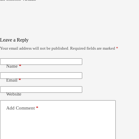
Leave a Reply
Your email address will not be published.
Required fields are marked
*
Name
*
Email
*
Website
Add Comment
*