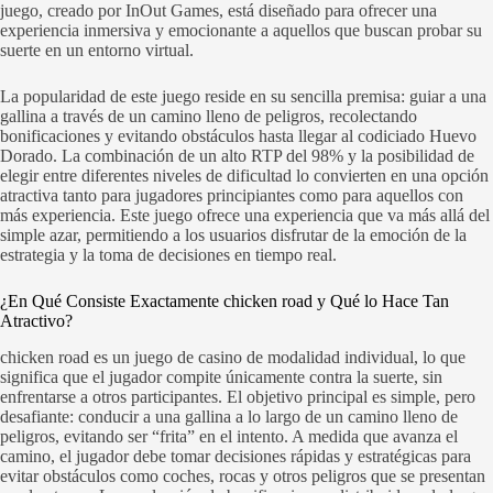
juego, creado por InOut Games, está diseñado para ofrecer una
experiencia inmersiva y emocionante a aquellos que buscan probar su
suerte en un entorno virtual.
La popularidad de este juego reside en su sencilla premisa: guiar a una
gallina a través de un camino lleno de peligros, recolectando
bonificaciones y evitando obstáculos hasta llegar al codiciado Huevo
Dorado. La combinación de un alto RTP del 98% y la posibilidad de
elegir entre diferentes niveles de dificultad lo convierten en una opción
atractiva tanto para jugadores principiantes como para aquellos con
más experiencia. Este juego ofrece una experiencia que va más allá del
simple azar, permitiendo a los usuarios disfrutar de la emoción de la
estrategia y la toma de decisiones en tiempo real.
¿En Qué Consiste Exactamente chicken road y Qué lo Hace Tan
Atractivo?
chicken road es un juego de casino de modalidad individual, lo que
significa que el jugador compite únicamente contra la suerte, sin
enfrentarse a otros participantes. El objetivo principal es simple, pero
desafiante: conducir a una gallina a lo largo de un camino lleno de
peligros, evitando ser “frita” en el intento. A medida que avanza el
camino, el jugador debe tomar decisiones rápidas y estratégicas para
evitar obstáculos como coches, rocas y otros peligros que se presentan