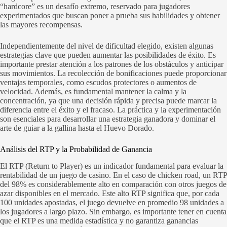
“hardcore” es un desafío extremo, reservado para jugadores
experimentados que buscan poner a prueba sus habilidades y obtener
las mayores recompensas.
Independientemente del nivel de dificultad elegido, existen algunas
estrategias clave que pueden aumentar las posibilidades de éxito. Es
importante prestar atención a los patrones de los obstáculos y anticipar
sus movimientos. La recolección de bonificaciones puede proporcionar
ventajas temporales, como escudos protectores o aumentos de
velocidad. Además, es fundamental mantener la calma y la
concentración, ya que una decisión rápida y precisa puede marcar la
diferencia entre el éxito y el fracaso. La práctica y la experimentación
son esenciales para desarrollar una estrategia ganadora y dominar el
arte de guiar a la gallina hasta el Huevo Dorado.
Análisis del RTP y la Probabilidad de Ganancia
El RTP (Return to Player) es un indicador fundamental para evaluar la
rentabilidad de un juego de casino. En el caso de chicken road, un RTP
del 98% es considerablemente alto en comparación con otros juegos de
azar disponibles en el mercado. Este alto RTP significa que, por cada
100 unidades apostadas, el juego devuelve en promedio 98 unidades a
los jugadores a largo plazo. Sin embargo, es importante tener en cuenta
que el RTP es una medida estadística y no garantiza ganancias