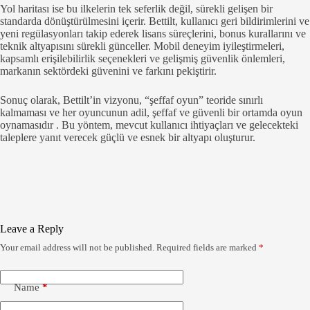
Yol haritası ise bu ilkelerin tek seferlik değil, sürekli gelişen bir
standarda dönüştürülmesini içerir. Bettilt, kullanıcı geri bildirimlerini ve
yeni regülasyonları takip ederek lisans süreçlerini, bonus kurallarını ve
teknik altyapısını sürekli günceller. Mobil deneyim iyileştirmeleri,
kapsamlı erişilebilirlik seçenekleri ve gelişmiş güvenlik önlemleri,
markanın sektördeki güvenini ve farkını pekiştirir.
Sonuç olarak, Bettilt’in vizyonu, “şeffaf oyun” teoride sınırlı
kalmaması ve her oyuncunun adil, şeffaf ve güvenli bir ortamda oyun
oynamasıdır . Bu yöntem, mevcut kullanıcı ihtiyaçları ve gelecekteki
taleplere yanıt verecek güçlü ve esnek bir altyapı oluşturur.
Leave a Reply
Your email address will not be published.
Required fields are marked
*
Name
*