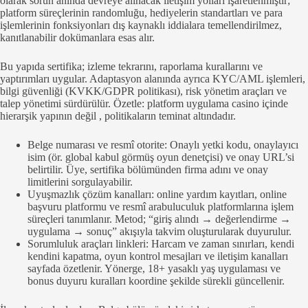
olarak sorun anında devreye alınacak iletişim yolları işaretlenmiştir;
platform süreçlerinin randomluğu, hediyelerin standartları ve para
işlemlerinin fonksiyonları dış kaynaklı iddialara temellendirilmez,
kanıtlanabilir dokümanlara esas alır.
Bu yapıda sertifika; izleme tekrarını, raporlama kurallarını ve
yaptırımları uygular. Adaptasyon alanında ayrıca KYC/AML işlemleri,
bilgi güvenliği (KVKK/GDPR politikası), risk yönetim araçları ve
talep yönetimi sürdürülür. Özetle: platform uygulama casino içinde
hierarşik yapının değil , politikaların teminat altındadır.
Belge numarası ve resmî otorite: Onaylı yetki kodu, onaylayıcı
isim (ör. global kabul görmüş oyun denetçisi) ve onay URL’si
belirtilir. Üye, sertifika bölümünden firma adını ve onay
limitlerini sorgulayabilir.
Uyuşmazlık çözüm kanalları: online yardım kayıtları, online
başvuru platformu ve resmî arabuluculuk platformlarına işlem
süreçleri tanımlanır. Metod; “giriş alındı → değerlendirme →
uygulama → sonuç” akışıyla takvim oluşturularak duyurulur.
Sorumluluk araçları linkleri: Harcam ve zaman sınırları, kendi
kendini kapatma, oyun kontrol mesajları ve iletişim kanalları
sayfada özetlenir. Yönerge, 18+ yasaklı yaş uygulaması ve
bonus duyuru kuralları koordine şekilde sürekli güncellenir.