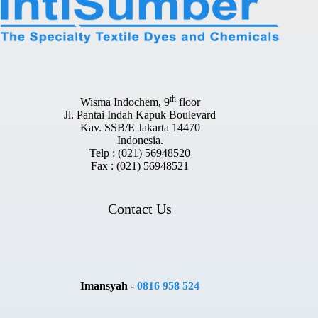
th
Wisma Indochem, 9
floor
Jl. Pantai Indah Kapuk Boulevard
Kav. SSB/E Jakarta 14470
Indonesia.
Telp : (021) 56948520
Fax : (021) 56948521
Contact Us
Imansyah -
0816 958 524