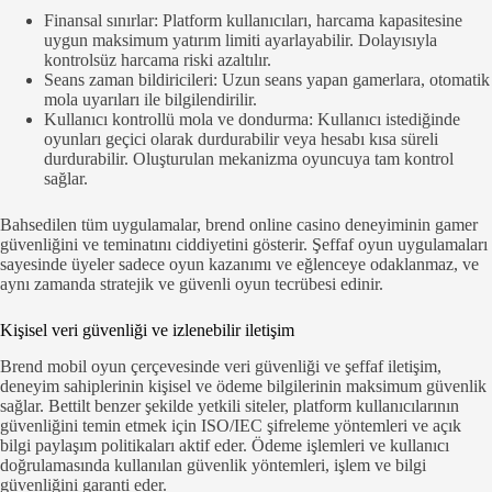
Finansal sınırlar: Platform kullanıcıları, harcama kapasitesine
uygun maksimum yatırım limiti ayarlayabilir. Dolayısıyla
kontrolsüz harcama riski azaltılır.
Seans zaman bildiricileri: Uzun seans yapan gamerlara, otomatik
mola uyarıları ile bilgilendirilir.
Kullanıcı kontrollü mola ve dondurma: Kullanıcı istediğinde
oyunları geçici olarak durdurabilir veya hesabı kısa süreli
durdurabilir. Oluşturulan mekanizma oyuncuya tam kontrol
sağlar.
Bahsedilen tüm uygulamalar, brend online casino deneyiminin gamer
güvenliğini ve teminatını ciddiyetini gösterir. Şeffaf oyun uygulamaları
sayesinde üyeler sadece oyun kazanımı ve eğlenceye odaklanmaz, ve
aynı zamanda stratejik ve güvenli oyun tecrübesi edinir.
Kişisel veri güvenliği ve izlenebilir iletişim
Brend mobil oyun çerçevesinde veri güvenliği ve şeffaf iletişim,
deneyim sahiplerinin kişisel ve ödeme bilgilerinin maksimum güvenlik
sağlar. Bettilt benzer şekilde yetkili siteler, platform kullanıcılarının
güvenliğini temin etmek için ISO/IEC şifreleme yöntemleri ve açık
bilgi paylaşım politikaları aktif eder. Ödeme işlemleri ve kullanıcı
doğrulamasında kullanılan güvenlik yöntemleri, işlem ve bilgi
güvenliğini garanti eder.