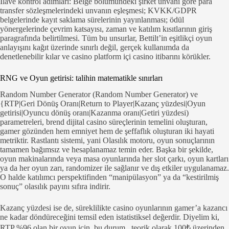
İlave kontrol adımları: Belge bölümündeki şirket unvanı göre para
transfer sözleşmelerindeki unvanın eşleşmesi; KVKK/GDPR
belgelerinde kayıt saklama sürelerinin yayınlanması; ödül
yönergelerinde çevrim katsayısı, zaman ve katılım kısıtlarının giriş
paragrafında belirtilmesi. Tüm bu unsurlar, Bettilt’in eşitlikçi oyun
anlayışını kağıt üzerinde sınırlı değil, gerçek kullanımda da
denetlenebilir kılar ve casino platform içi casino itibarını körükler.
RNG ve Oyun getirisi: talihin matematikle sınırları
Random Number Generator (Random Number Generator) ve
{RTP|Geri Dönüş Oranı|Return to Player|Kazanç yüzdesi|Oyun
getirisi|Oyuncu dönüş oranı|Kazanma oranı|Getiri yüzdesi)
parametreleri, brend dijital casino süreçlerinin temelini oluşturan,
gamer gözünden hem emniyet hem de şeffaflık oluşturan iki hayati
metriktir. Rastlantı sistemi, yani Olasılık motoru, oyun sonuçlarının
tamamen bağımsız ve hesaplanamaz temin eder. Başka bir şekilde,
oyun makinalarında veya masa oyunlarında her slot çarkı, oyun kartları
ya da her oyun zarı, randomizer ile sağlanır ve dış etkiler uygulanamaz.
O halde katılımcı perspektifinden “manipülasyon” ya da “kestirilmiş
sonuç” olasılık payını sıfıra indirir.
Kazanç yüzdesi ise de, süreklilikte casino oyunlarının gamer’a kazancı
ne kadar döndüreceğini temsil eden istatistiksel değerdir. Diyelim ki,
RTP %96 olan bir oyun için, bu durum , teorik olarak 100₺ üzerinden