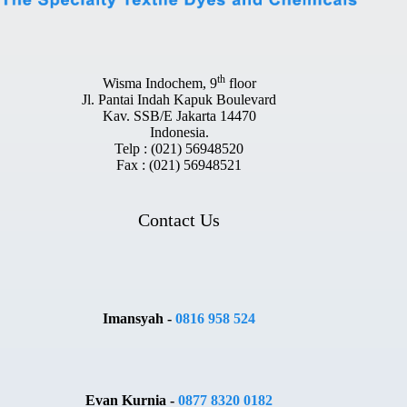
th
Wisma Indochem, 9
floor
Jl. Pantai Indah Kapuk Boulevard
Kav. SSB/E Jakarta 14470
Indonesia.
Telp : (021) 56948520
Fax : (021) 56948521
Contact Us
Imansyah -
0816 958 524
Evan Kurnia -
0877 8320 0182