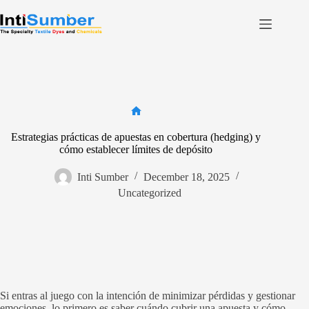
Skip
to
content
Home
About Us
Product
Home
Facilities
Estrategias prácticas de apuestas en cobertura (hedging) y
Contact
cómo establecer límites de depósito
Inti Sumber
December 18, 2025
Contact us
Uncategorized
Si entras al juego con la intención de minimizar pérdidas y gestionar
emociones, lo primero es saber cuándo cubrir una apuesta y cómo