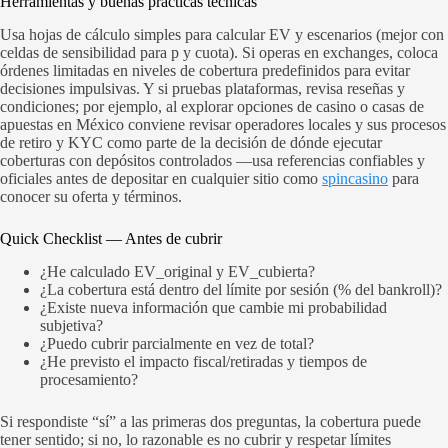
Herramientas y buenas prácticas técnicas
Usa hojas de cálculo simples para calcular EV y escenarios (mejor con
celdas de sensibilidad para p y cuota). Si operas en exchanges, coloca
órdenes limitadas en niveles de cobertura predefinidos para evitar
decisiones impulsivas. Y si pruebas plataformas, revisa reseñas y
condiciones; por ejemplo, al explorar opciones de casino o casas de
apuestas en México conviene revisar operadores locales y sus procesos
de retiro y KYC como parte de la decisión de dónde ejecutar
coberturas con depósitos controlados —usa referencias confiables y
oficiales antes de depositar en cualquier sitio como
spincasino
para
conocer su oferta y términos.
Quick Checklist — Antes de cubrir
¿He calculado EV_original y EV_cubierta?
¿La cobertura está dentro del límite por sesión (% del bankroll)?
¿Existe nueva información que cambie mi probabilidad
subjetiva?
¿Puedo cubrir parcialmente en vez de total?
¿He previsto el impacto fiscal/retiradas y tiempos de
procesamiento?
Si respondiste “sí” a las primeras dos preguntas, la cobertura puede
tener sentido; si no, lo razonable es no cubrir y respetar límites