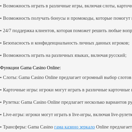
• Возможность играть в различные игры, включая слоты, карточ
• Возможность получать бонусы и промокоды, которые помогут н
• 24/7 поддержка клиентов, которая поможет решить любые воп
• Безопасность и конфиденциальность личных данных игроков;
• Возможность играть на различных языках, включая русский;
Функции Gama Casino Online:
• Слоты: Gama Casino Online предлагает огромный выбор слотов 
• Карточные игры: игроки могут играть в различные карточные 
• Рулетка: Gama Casino Online предлагает несколько вариантов 
• Live-игры: игроки могут играть в live-игры, включая live-рулетк
• Трансферы: Gama Casino
гама казино зеркало
Online предлагает