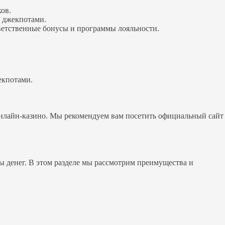
ов.
с джекпотами.
иветственные бонусы и программы лояльности.
екпотами.
 онлайн-казино. Мы рекомендуем вам посетить официальный сайт
ы денег. В этом разделе мы рассмотрим преимущества и