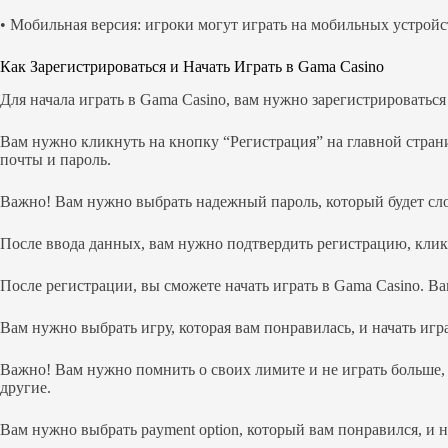
• Мобильная версия: игроки могут играть на мобильных устрой
Как Зарегистрироваться и Начать Играть в Gama Casino
Для начала играть в Gama Casino, вам нужно зарегистрироваться
Вам нужно кликнуть на кнопку “Регистрация” на главной страни
почты и пароль.
Важно! Вам нужно выбрать надежный пароль, который будет сло
После ввода данных, вам нужно подтвердить регистрацию, кликн
После регистрации, вы сможете начать играть в Gama Casino. Ва
Вам нужно выбрать игру, которая вам понравилась, и начать иг
Важно! Вам нужно помнить о своих лимите и не играть больше, че
другие.
Вам нужно выбрать payment option, который вам понравился, и н