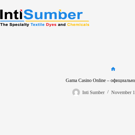
Skip
to
content
Home
Gama Casino Online – официальн
Inti Sumber
November 1