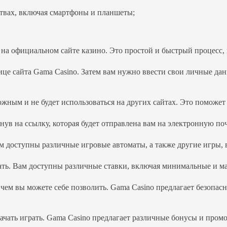
ствах, включая смартфоны и планшеты;
 на официальном сайте казино. Это простой и быстрый процесс, 
це сайта Gama Casino. Затем вам нужно ввести свои личные дан
жным и не будет использоваться на других сайтах. Это поможет
ув на ссылку, которая будет отправлена вам на электронную поч
м доступны различные игровые автоматы, а также другие игры, в
рать. Вам доступны различные ставки, включая минимальные и м
м вы можете себе позволить. Gama Casino предлагает безопасные 
ачать играть. Gama Casino предлагает различные бонусы и промо