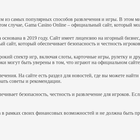
им из самых популярных способов развлечения и игры. В этом м
ом случае, Gama Casino Online – официальный сайт, который мо
 основана в 2019 году. Сайт имеет лицензию на игорный бизнес,
ый сайт, который обеспечивает безопасность и честность игроков
окий спектр игр, включая слоты, карточные игры, рулетку и др
оки могут быть уверены в том, что играют на официальном сайте
влечения. На сайте есть раздел для новостей, где вы можете найт
чать советы и рекомендации.
печивает безопасность, честность и развлечение для игроков. Е
на в рамках своих финансовых возможностей и не должна быть 