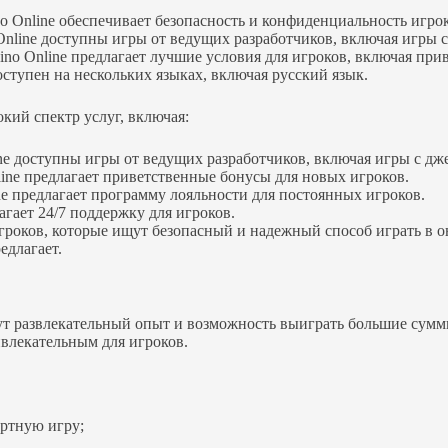
o Online обеспечивает безопасность и конфиденциальность игрок
nline доступны игры от ведущих разработчиков, включая игры 
no Online предлагает лучшие условия для игроков, включая пр
ступен на нескольких языках, включая русский язык.
кий спектр услуг, включая:
ne доступны игры от ведущих разработчиков, включая игры с дж
ne предлагает приветственные бонусы для новых игроков.
e предлагает программу лояльности для постоянных игроков.
гает 24/7 поддержку для игроков.
игроков, которые ищут безопасный и надежный способ играть в
едлагает.
щут развлекательный опыт и возможность выиграть большие сумм
влекательным для игроков.
ортную игру;