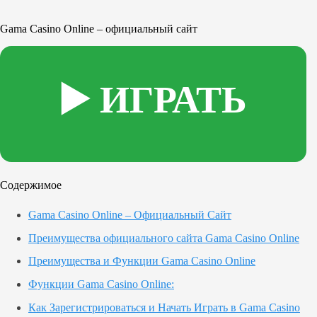
Gama Casino Online – официальный сайт
▶️ ИГРАТЬ
Содержимое
Gama Casino Online – Официальный Сайт
Преимущества официального сайта Gama Casino Online
Преимущества и Функции Gama Casino Online
Функции Gama Casino Online:
Как Зарегистрироваться и Начать Играть в Gama Casino