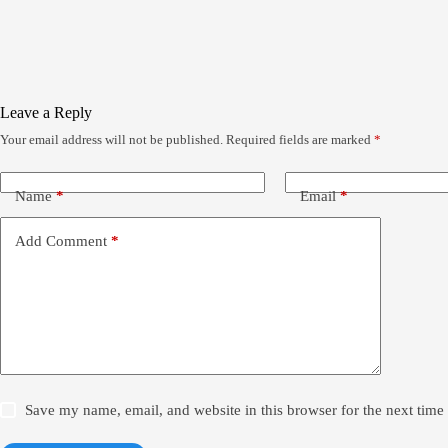
Leave a Reply
Your email address will not be published.
Required fields are marked
*
Name
*
Email
*
Add Comment
*
Save my name, email, and website in this browser for the next tim