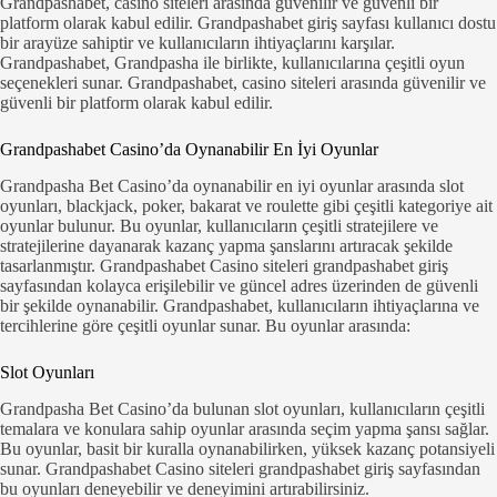
Grandpashabet, casino siteleri arasında güvenilir ve güvenli bir
platform olarak kabul edilir. Grandpashabet giriş sayfası kullanıcı dostu
bir arayüze sahiptir ve kullanıcıların ihtiyaçlarını karşılar.
Grandpashabet, Grandpasha ile birlikte, kullanıcılarına çeşitli oyun
seçenekleri sunar. Grandpashabet, casino siteleri arasında güvenilir ve
güvenli bir platform olarak kabul edilir.
Grandpashabet Casino’da Oynanabilir En İyi Oyunlar
Grandpasha Bet Casino’da oynanabilir en iyi oyunlar arasında slot
oyunları, blackjack, poker, bakarat ve roulette gibi çeşitli kategoriye ait
oyunlar bulunur. Bu oyunlar, kullanıcıların çeşitli stratejilere ve
stratejilerine dayanarak kazanç yapma şanslarını artıracak şekilde
tasarlanmıştır. Grandpashabet Casino siteleri grandpashabet giriş
sayfasından kolayca erişilebilir ve güncel adres üzerinden de güvenli
bir şekilde oynanabilir. Grandpashabet, kullanıcıların ihtiyaçlarına ve
tercihlerine göre çeşitli oyunlar sunar. Bu oyunlar arasında:
Slot Oyunları
Grandpasha Bet Casino’da bulunan slot oyunları, kullanıcıların çeşitli
temalara ve konulara sahip oyunlar arasında seçim yapma şansı sağlar.
Bu oyunlar, basit bir kuralla oynanabilirken, yüksek kazanç potansiyeli
sunar. Grandpashabet Casino siteleri grandpashabet giriş sayfasından
bu oyunları deneyebilir ve deneyimini artırabilirsiniz.