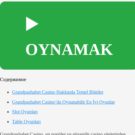
▶️
OYNAMAK
Содержимое
Grandpashabet Casino Hakkında Temel Bilgiler
Grandpashabet Casino’da Oynanabilir En İyi Oyunlar
Slot Oyunları
Table Oyunları
Grandpashabet Casino, en popüler ve güvenilir casino sitelerinden