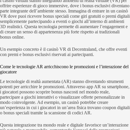
I casinò virtuali stanno integrando ambienti di realtà virtuale (VR) per
offrire esperienze di gioco immersive, dove i bonus esclusivi diventano
parte integrante dell’ambiente stesso. Immagina di entrare in un casinò
VR dove puoi ricevere bonus speciali come giri gratuiti o premi digitali
semplicemente partecipando a eventi o giochi all’interno di ambienti
3D realistici. Questa tecnologia permette di aumentare l’engagement e
di creare un senso di appartenenza più forte rispetto ai tradizionali
bonus online.
Un esempio concreto è il casinò VR di Decentraland, che offre eventi
con premi e bonus esclusivi riservati ai partecipanti.
Come le tecnologie AR arricchiscono le promozioni e l’interazione del
giocatore
Le tecnologie di realtà aumentata (AR) stanno diventando strumenti
potenti per arricchire le promozioni. Attraverso app AR su smartphone,
i giocatori possono scoprire bonus nascosti nel mondo reale,
partecipare a giochi interattivi o visualizzare offerte personalizzate in
modo coinvolgente. Ad esempio, un casinò potrebbe creare
un’esperienza in cui i giocatori in un’area fisica trovano coupon digitali
o bonus speciali tramite la scansione di codici AR.
Questa integrazione tra mondo reale e digitale favorisce un’interazione