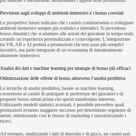
più naturale e memorabile, aumentando l’appeal delle promozioni.
Previsioni sugli sviluppi di ambienti immersivi e i bonus correlati
Le prospettive future indicano che i casinò continueranno a sviluppare
ambienti immersivi sempre più realistici e interattivi. Si prevedono
bonus dinamici che si adattano alle azioni del giocatore in tempo reale,
creando un’esperienza personalizzata e coinvolgente. L’integrazione
tra VR, AR e AI porterà a promozioni che non sono più semplici
incentivi, ma parte integrante di un ecosistema di intrattenimento
altamente immersivo.
Analisi dei dati e machine learning per strategie di bonus più efficaci
Ottimizzazione delle offerte di bonus attraverso l’analisi predittiva
Le tecniche di analisi predittiva, basate su machine learning,
consentono ai casinò di anticipare le preferenze dei giocatori e di
proporre bonus mirati prima che questi manifestino interesse.
Utilizzando modelli statistici avanzati, è possibile prevedere quali
promozioni avranno maggiore successo per determinato segmento di
utenti, ottimizzando così le risorse di marketing e massimizzando i
ricavi.
Ad esempio, analizzando i dati di deposito e di gioco, un casinò può