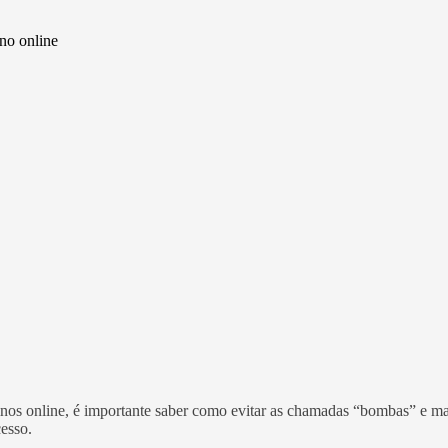
no online
nos online, é importante saber como evitar as chamadas “bombas” e max
esso.