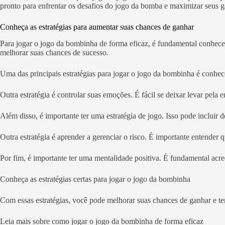
pronto para enfrentar os desafios do jogo da bomba e maximizar seus 
Conheça as estratégias para aumentar suas chances de ganhar
Para jogar o jogo da bombinha de forma eficaz, é fundamental conhecer
melhorar suas chances de sucesso.
Uma das principais estratégias para jogar o jogo da bombinha é conhe
Outra estratégia é controlar suas emoções. É fácil se deixar levar pela
Além disso, é importante ter uma estratégia de jogo. Isso pode incluir 
Outra estratégia é aprender a gerenciar o risco. É importante entender
Por fim, é importante ter uma mentalidade positiva. É fundamental acre
Conheça as estratégias certas para jogar o jogo da bombinha
Com essas estratégias, você pode melhorar suas chances de ganhar e te
Leia mais sobre como jogar o jogo da bombinha de forma eficaz