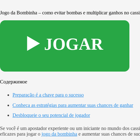
Jogo da Bombinha – como evitar bombas e multiplicar ganhos no cassi
▶️ JOGAR
Содержимое
Preparação é a chave para o sucesso
Conheça as estratégias para aumentar suas chances de ganhar
Desbloqueie o seu potencial de jogador
Se você é um apostador experiente ou um iniciante no mundo dos cassi
eficazes para jogar o
jogo da bombinha
e aumentar suas chances de suc