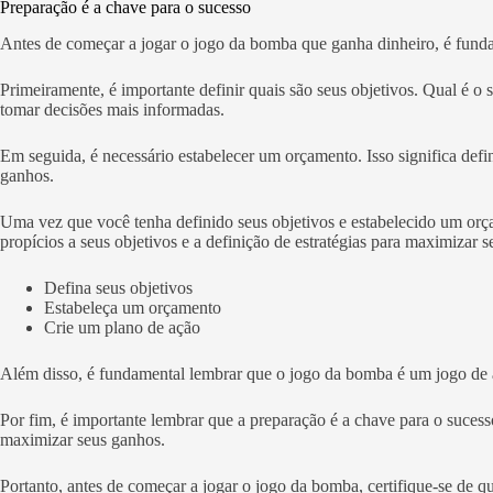
Preparação é a chave para o sucesso
Antes de começar a jogar o jogo da bomba que ganha dinheiro, é fundame
Primeiramente, é importante definir quais são seus objetivos. Qual é o 
tomar decisões mais informadas.
Em seguida, é necessário estabelecer um orçamento. Isso significa defi
ganhos.
Uma vez que você tenha definido seus objetivos e estabelecido um orçam
propícios a seus objetivos e a definição de estratégias para maximizar 
Defina seus objetivos
Estabeleça um orçamento
Crie um plano de ação
Além disso, é fundamental lembrar que o jogo da bomba é um jogo de aza
Por fim, é importante lembrar que a preparação é a chave para o suces
maximizar seus ganhos.
Portanto, antes de começar a jogar o jogo da bomba, certifique-se de q