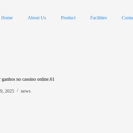
Home
About Us
Product
Facilities
Conta
 ganhos no cassino online.61
9, 2025
news