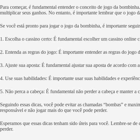
Para começar, é fundamental entender o conceito de jogo da bombinha. 
multiplicar seus ganhos. No entanto, é importante lembrar que o jogo
Se você está pronto para jogar o jogo da bombinha, é importante segu
1. Escolha o cassino certo: É fundamental escolher um cassino online c
2. Entenda as regras do jogo: É importante entender as regras do jogo
3. Ajuste sua aposta: É fundamental ajustar sua aposta de acordo com a
4. Use suas habilidades: É importante usar suas habilidades e experiênc
5. Não perca a cabeça: É fundamental não perder a cabeça e manter a c
Seguindo essas dicas, você pode evitar as chamadas “bombas” e maxim
responsável e não jogar mais do que você pode perder.
Esperamos que essas dicas tenham sido úteis para você. Lembre-se de 
perder.