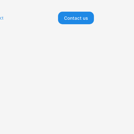
Contact us
ct