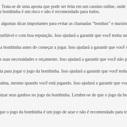
Trata-se de uma aposta que pode ser feita em um cassino online, onde o
 da bombinha é um risco e não é recomendado para todos.
ir algumas dicas importantes para evitar as chamadas “bombas” e maxim
onfiável e com boa reputação. Isso ajudará a garantir que você tenha um
 da bombinha antes de começar a jogar. Isso ajudará a garantir que voc
s suas necessidades e orçamento. Isso ajudará a garantir que você não 
ia para jogar o jogo da bombinha. Isso ajudará a garantir que você tenh
alma, mesmo quando você está jogando. Isso ajudará a garantir que voc
izar seus ganhos no jogo da bombinha. Lembre-se de que o jogo da bo
que o jogo da bombinha é um jogo de azar e não é recomendado para to