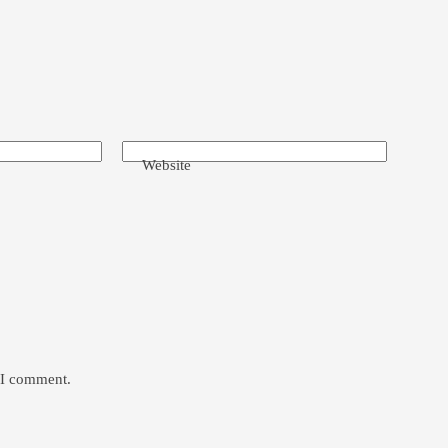
Website
e I comment.