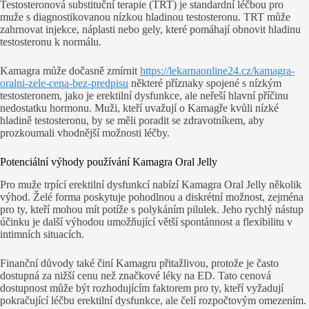
Testosteronová substituční terapie (TRT) je standardní léčbou pro
muže s diagnostikovanou nízkou hladinou testosteronu. TRT může
zahrnovat injekce, náplasti nebo gely, které pomáhají obnovit hladinu
testosteronu k normálu.
Kamagra může dočasně zmírnit
https://lekarnaonline24.cz/kamagra-
oralni-zele-cena-bez-predpisu
některé příznaky spojené s nízkým
testosteronem, jako je erektilní dysfunkce, ale neřeší hlavní příčinu
nedostatku hormonu. Muži, kteří uvažují o Kamagře kvůli nízké
hladině testosteronu, by se měli poradit se zdravotníkem, aby
prozkoumali vhodnější možnosti léčby.
Potenciální výhody používání Kamagra Oral Jelly
Pro muže trpící erektilní dysfunkcí nabízí Kamagra Oral Jelly několik
výhod. Želé forma poskytuje pohodlnou a diskrétní možnost, zejména
pro ty, kteří mohou mít potíže s polykáním pilulek. Jeho rychlý nástup
účinku je další výhodou umožňující větší spontánnost a flexibilitu v
intimních situacích.
Finanční důvody také činí Kamagru přitažlivou, protože je často
dostupná za nižší cenu než značkové léky na ED. Tato cenová
dostupnost může být rozhodujícím faktorem pro ty, kteří vyžadují
pokračující léčbu erektilní dysfunkce, ale čelí rozpočtovým omezením.