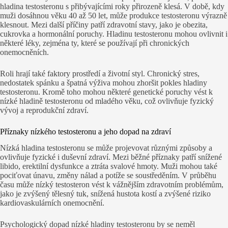
hladina testosteronu s přibývajícími roky přirozeně klesá. V době, kdy
muži dosáhnou věku 40 až 50 let, může produkce testosteronu výrazně
klesnout. Mezi další příčiny patří zdravotní stavy, jako je obezita,
cukrovka a hormonální poruchy. Hladinu testosteronu mohou ovlivnit i
některé léky, zejména ty, které se používají při chronických
onemocněních.
Roli hrají také faktory prostředí a životní styl. Chronický stres,
nedostatek spánku a špatná výživa mohou zhoršit pokles hladiny
testosteronu. Kromě toho mohou některé genetické poruchy vést k
nízké hladině testosteronu od mladého věku, což ovlivňuje fyzický
vývoj a reprodukční zdraví.
Příznaky nízkého testosteronu a jeho dopad na zdraví
Nízká hladina testosteronu se může projevovat různými způsoby a
ovlivňuje fyzické i duševní zdraví. Mezi běžné příznaky patří snížené
libido, erektilní dysfunkce a ztráta svalové hmoty. Muži mohou také
pociťovat únavu, změny nálad a potíže se soustředěním. V průběhu
času může nízký testosteron vést k vážnějším zdravotním problémům,
jako je zvýšený tělesný tuk, snížená hustota kostí a zvýšené riziko
kardiovaskulárních onemocnění.
Psychologický dopad nízké hladiny testosteronu by se neměl