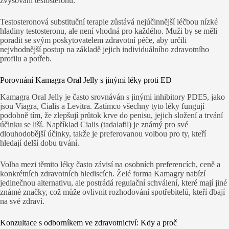
zvyšování testosteronu.
Testosteronová substituční terapie zůstává nejúčinnější léčbou nízké
hladiny testosteronu, ale není vhodná pro každého. Muži by se měli
poradit se svým poskytovatelem zdravotní péče, aby určili
nejvhodnější postup na základě jejich individuálního zdravotního
profilu a potřeb.
Porovnání Kamagra Oral Jelly s jinými léky proti ED
Kamagra Oral Jelly je často srovnáván s jinými inhibitory PDE5, jako
jsou Viagra, Cialis a Levitra. Zatímco všechny tyto léky fungují
podobně tím, že zlepšují průtok krve do penisu, jejich složení a trvání
účinku se liší. Například Cialis (tadalafil) je známý pro své
dlouhodobější účinky, takže je preferovanou volbou pro ty, kteří
hledají delší dobu trvání.
Volba mezi těmito léky často závisí na osobních preferencích, ceně a
konkrétních zdravotních hlediscích. Želé forma Kamagry nabízí
jedinečnou alternativu, ale postrádá regulační schválení, které mají jiné
známé značky, což může ovlivnit rozhodování spotřebitelů, kteří dbají
na své zdraví.
Konzultace s odborníkem ve zdravotnictví: Kdy a proč