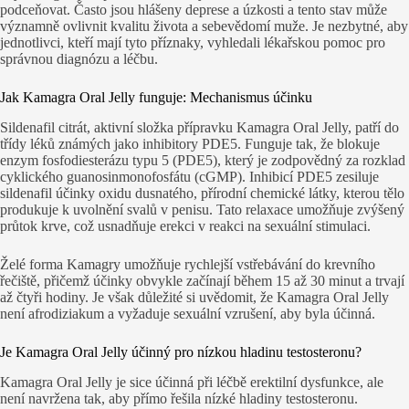
podceňovat. Často jsou hlášeny deprese a úzkosti a tento stav může
významně ovlivnit kvalitu života a sebevědomí muže. Je nezbytné, aby
jednotlivci, kteří mají tyto příznaky, vyhledali lékařskou pomoc pro
správnou diagnózu a léčbu.
Jak Kamagra Oral Jelly funguje: Mechanismus účinku
Sildenafil citrát, aktivní složka přípravku Kamagra Oral Jelly, patří do
třídy léků známých jako inhibitory PDE5. Funguje tak, že blokuje
enzym fosfodiesterázu typu 5 (PDE5), který je zodpovědný za rozklad
cyklického guanosinmonofosfátu (cGMP). Inhibicí PDE5 zesiluje
sildenafil účinky oxidu dusnatého, přírodní chemické látky, kterou tělo
produkuje k uvolnění svalů v penisu. Tato relaxace umožňuje zvýšený
průtok krve, což usnadňuje erekci v reakci na sexuální stimulaci.
Želé forma Kamagry umožňuje rychlejší vstřebávání do krevního
řečiště, přičemž účinky obvykle začínají během 15 až 30 minut a trvají
až čtyři hodiny. Je však důležité si uvědomit, že Kamagra Oral Jelly
není afrodiziakum a vyžaduje sexuální vzrušení, aby byla účinná.
Je Kamagra Oral Jelly účinný pro nízkou hladinu testosteronu?
Kamagra Oral Jelly je sice účinná při léčbě erektilní dysfunkce, ale
není navržena tak, aby přímo řešila nízké hladiny testosteronu.