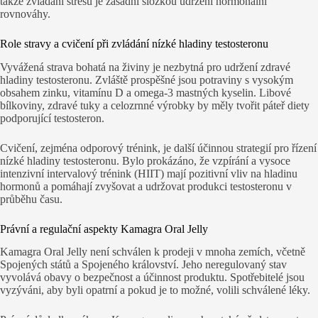
takže zvládání stresu je zásadní složkou udržení hormonální
rovnováhy.
Role stravy a cvičení při zvládání nízké hladiny testosteronu
Vyvážená strava bohatá na živiny je nezbytná pro udržení zdravé
hladiny testosteronu. Zvláště prospěšné jsou potraviny s vysokým
obsahem zinku, vitamínu D a omega-3 mastných kyselin. Libové
bílkoviny, zdravé tuky a celozrnné výrobky by měly tvořit páteř diety
podporující testosteron.
Cvičení, zejména odporový trénink, je další účinnou strategií pro řízení
nízké hladiny testosteronu. Bylo prokázáno, že vzpírání a vysoce
intenzivní intervalový trénink (HIIT) mají pozitivní vliv na hladinu
hormonů a pomáhají zvyšovat a udržovat produkci testosteronu v
průběhu času.
Právní a regulační aspekty Kamagra Oral Jelly
Kamagra Oral Jelly není schválen k prodeji v mnoha zemích, včetně
Spojených států a Spojeného království. Jeho neregulovaný stav
vyvolává obavy o bezpečnost a účinnost produktu. Spotřebitelé jsou
vyzýváni, aby byli opatrní a pokud je to možné, volili schválené léky.