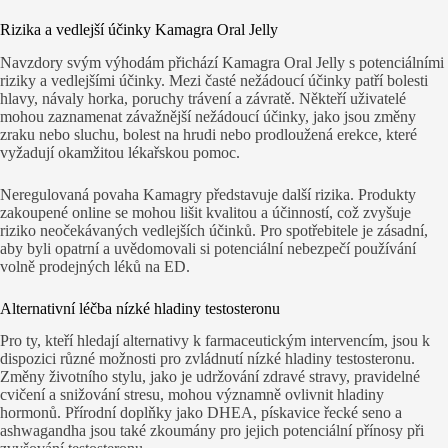
Rizika a vedlejší účinky Kamagra Oral Jelly
Navzdory svým výhodám přichází Kamagra Oral Jelly s potenciálními
riziky a vedlejšími účinky. Mezi časté nežádoucí účinky patří bolesti
hlavy, návaly horka, poruchy trávení a závratě. Někteří uživatelé
mohou zaznamenat závažnější nežádoucí účinky, jako jsou změny
zraku nebo sluchu, bolest na hrudi nebo prodloužená erekce, které
vyžadují okamžitou lékařskou pomoc.
Neregulovaná povaha Kamagry představuje další rizika. Produkty
zakoupené online se mohou lišit kvalitou a účinností, což zvyšuje
riziko neočekávaných vedlejších účinků. Pro spotřebitele je zásadní,
aby byli opatrní a uvědomovali si potenciální nebezpečí používání
volně prodejných léků na ED.
Alternativní léčba nízké hladiny testosteronu
Pro ty, kteří hledají alternativy k farmaceutickým intervencím, jsou k
dispozici různé možnosti pro zvládnutí nízké hladiny testosteronu.
Změny životního stylu, jako je udržování zdravé stravy, pravidelné
cvičení a snižování stresu, mohou významně ovlivnit hladiny
hormonů. Přírodní doplňky jako DHEA, pískavice řecké seno a
ashwagandha jsou také zkoumány pro jejich potenciální přínosy při