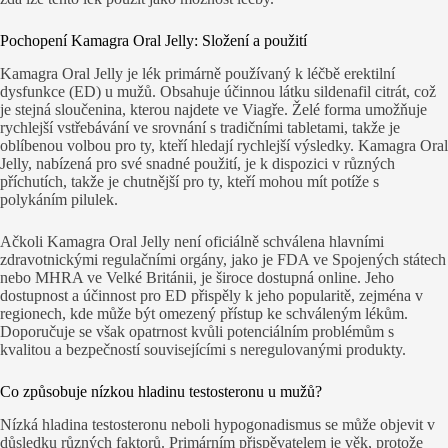
Pochopení Kamagra Oral Jelly: Složení a použití
Kamagra Oral Jelly je lék primárně používaný k léčbě erektilní
dysfunkce (ED) u mužů. Obsahuje účinnou látku sildenafil citrát, což
je stejná sloučenina, kterou najdete ve Viagře. Želé forma umožňuje
rychlejší vstřebávání ve srovnání s tradičními tabletami, takže je
oblíbenou volbou pro ty, kteří hledají rychlejší výsledky. Kamagra Oral
Jelly, nabízená pro své snadné použití, je k dispozici v různých
příchutích, takže je chutnější pro ty, kteří mohou mít potíže s
polykáním pilulek.
Ačkoli Kamagra Oral Jelly není oficiálně schválena hlavními
zdravotnickými regulačními orgány, jako je FDA ve Spojených státech
nebo MHRA ve Velké Británii, je široce dostupná online. Jeho
dostupnost a účinnost pro ED přispěly k jeho popularitě, zejména v
regionech, kde může být omezený přístup ke schváleným lékům.
Doporučuje se však opatrnost kvůli potenciálním problémům s
kvalitou a bezpečností souvisejícími s neregulovanými produkty.
Co způsobuje nízkou hladinu testosteronu u mužů?
Nízká hladina testosteronu neboli hypogonadismus se může objevit v
důsledku různých faktorů. Primárním přispěvatelem je věk, protože