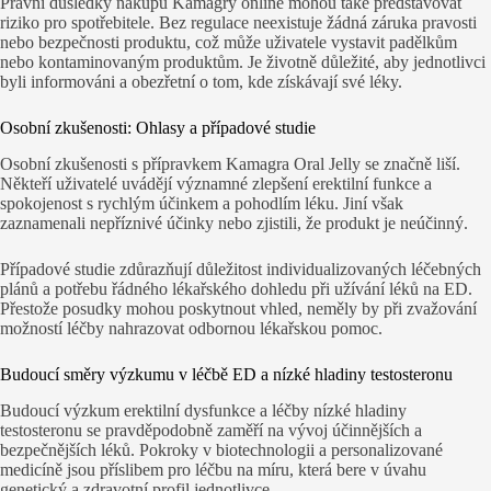
Právní důsledky nákupu Kamagry online mohou také představovat
riziko pro spotřebitele. Bez regulace neexistuje žádná záruka pravosti
nebo bezpečnosti produktu, což může uživatele vystavit padělkům
nebo kontaminovaným produktům. Je životně důležité, aby jednotlivci
byli informováni a obezřetní o tom, kde získávají své léky.
Osobní zkušenosti: Ohlasy a případové studie
Osobní zkušenosti s přípravkem Kamagra Oral Jelly se značně liší.
Někteří uživatelé uvádějí významné zlepšení erektilní funkce a
spokojenost s rychlým účinkem a pohodlím léku. Jiní však
zaznamenali nepříznivé účinky nebo zjistili, že produkt je neúčinný.
Případové studie zdůrazňují důležitost individualizovaných léčebných
plánů a potřebu řádného lékařského dohledu při užívání léků na ED.
Přestože posudky mohou poskytnout vhled, neměly by při zvažování
možností léčby nahrazovat odbornou lékařskou pomoc.
Budoucí směry výzkumu v léčbě ED a nízké hladiny testosteronu
Budoucí výzkum erektilní dysfunkce a léčby nízké hladiny
testosteronu se pravděpodobně zaměří na vývoj účinnějších a
bezpečnějších léků. Pokroky v biotechnologii a personalizované
medicíně jsou příslibem pro léčbu na míru, která bere v úvahu
genetický a zdravotní profil jednotlivce.