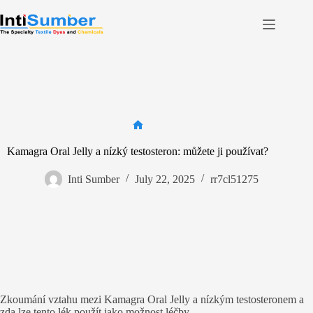
Skip
to
content
Home
About Us
Product
Facilities
Home
Contact
Kamagra Oral Jelly a nízký testosteron: můžete ji používat?
Inti Sumber
July 22, 2025
rr7cl51275
Contact us
Zkoumání vztahu mezi Kamagra Oral Jelly a nízkým testosteronem a
zda lze tento lék použít jako možnost léčby.