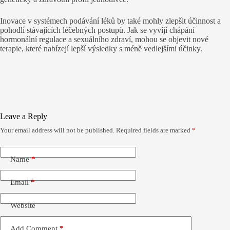
Inovace v systémech podávání léků by také mohly zlepšit účinnost a
pohodlí stávajících léčebných postupů. Jak se vyvíjí chápání
hormonální regulace a sexuálního zdraví, mohou se objevit nové
terapie, které nabízejí lepší výsledky s méně vedlejšími účinky.
Leave a Reply
Your email address will not be published.
Required fields are marked
*
Name
*
Email
*
Website
Add Comment
*