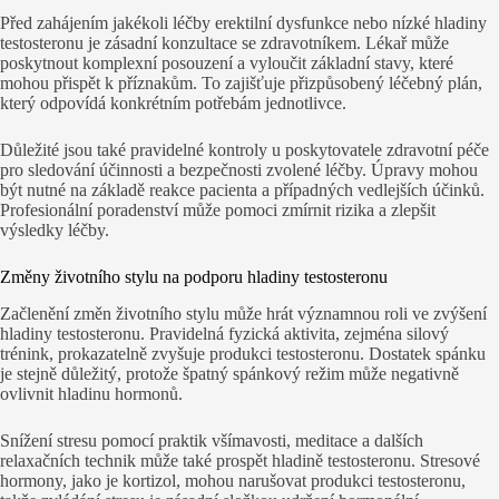
Před zahájením jakékoli léčby erektilní dysfunkce nebo nízké hladiny
testosteronu je zásadní konzultace se zdravotníkem. Lékař může
poskytnout komplexní posouzení a vyloučit základní stavy, které
mohou přispět k příznakům. To zajišťuje přizpůsobený léčebný plán,
který odpovídá konkrétním potřebám jednotlivce.
Důležité jsou také pravidelné kontroly u poskytovatele zdravotní péče
pro sledování účinnosti a bezpečnosti zvolené léčby. Úpravy mohou
být nutné na základě reakce pacienta a případných vedlejších účinků.
Profesionální poradenství může pomoci zmírnit rizika a zlepšit
výsledky léčby.
Změny životního stylu na podporu hladiny testosteronu
Začlenění změn životního stylu může hrát významnou roli ve zvýšení
hladiny testosteronu. Pravidelná fyzická aktivita, zejména silový
trénink, prokazatelně zvyšuje produkci testosteronu. Dostatek spánku
je stejně důležitý, protože špatný spánkový režim může negativně
ovlivnit hladinu hormonů.
Snížení stresu pomocí praktik všímavosti, meditace a dalších
relaxačních technik může také prospět hladině testosteronu. Stresové
hormony, jako je kortizol, mohou narušovat produkci testosteronu,