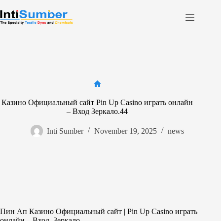
Skip
to
content
Home
About Us
Product
Facilities
Home
Казино Официальный сайт Pin Up Casino играть онлайн
Contact
– Вход Зеркало.44
Inti Sumber
November 19, 2025
news
Contact us
Пин Ап Казино Официальный сайт | Pin Up Casino играть
онлайн – Вход, Зеркало