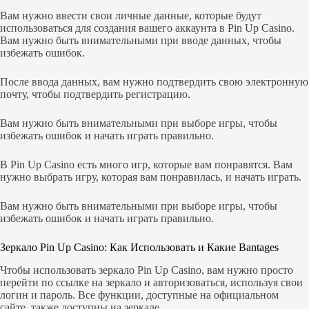
Вам нужно ввести свои личные данные, которые будут
использоваться для создания вашего аккаунта в Pin Up Casino.
Вам нужно быть внимательными при вводе данных, чтобы
избежать ошибок.
После ввода данных, вам нужно подтвердить свою электронную
почту, чтобы подтвердить регистрацию.
Вам нужно быть внимательными при выборе игры, чтобы
избежать ошибок и начать играть правильно.
В Pin Up Casino есть много игр, которые вам понравятся. Вам
нужно выбрать игру, которая вам понравилась, и начать играть.
Вам нужно быть внимательными при выборе игры, чтобы
избежать ошибок и начать играть правильно.
Зеркало Pin Up Casino: Как Использовать и Какие Вantages
Чтобы использовать зеркало Pin Up Casino, вам нужно просто
перейти по ссылке на зеркало и авторизоваться, используя свои
логин и пароль. Все функции, доступные на официальном
сайте, также доступны на зеркале.