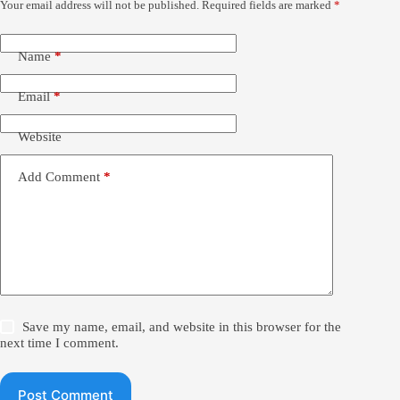
Your email address will not be published.
Required fields are marked
*
Name
*
Email
*
Website
Add Comment
*
Save my name, email, and website in this browser for the
next time I comment.
Post Comment