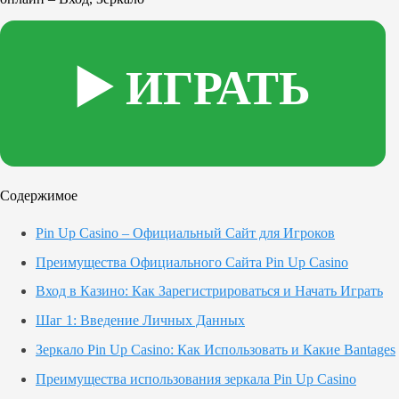
▶️ ИГРАТЬ
Содержимое
Pin Up Casino – Официальный Сайт для Игроков
Преимущества Официального Сайта Pin Up Casino
Вход в Казино: Как Зарегистрироваться и Начать Играть
Шаг 1: Введение Личных Данных
Зеркало Pin Up Casino: Как Использовать и Какие Вantages
Преимущества использования зеркала Pin Up Casino