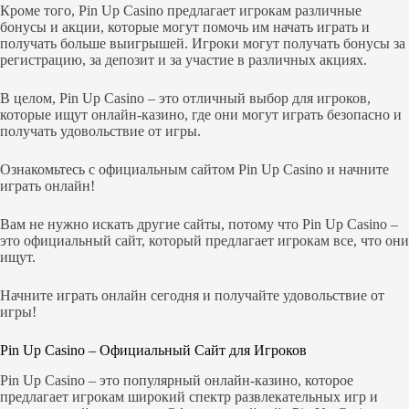
Кроме того, Pin Up Casino предлагает игрокам различные
бонусы и акции, которые могут помочь им начать играть и
получать больше выигрышей. Игроки могут получать бонусы за
регистрацию, за депозит и за участие в различных акциях.
В целом, Pin Up Casino – это отличный выбор для игроков,
которые ищут онлайн-казино, где они могут играть безопасно и
получать удовольствие от игры.
Ознакомьтесь с официальным сайтом Pin Up Casino и начните
играть онлайн!
Вам не нужно искать другие сайты, потому что Pin Up Casino –
это официальный сайт, который предлагает игрокам все, что они
ищут.
Начните играть онлайн сегодня и получайте удовольствие от
игры!
Pin Up Casino – Официальный Сайт для Игроков
Pin Up Casino – это популярный онлайн-казино, которое
предлагает игрокам широкий спектр развлекательных игр и