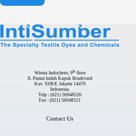
th
Wisma Indochem, 9
floor
Jl. Pantai Indah Kapuk Boulevard
Kav. SSB/E Jakarta 14470
Indonesia.
Telp : (021) 56948520
Fax : (021) 56948521
Contact Us