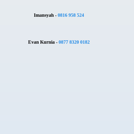
Imansyah -
0816 958 524
Evan Kurnia -
0877 8320 0182