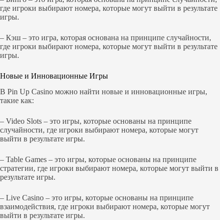
где игроки выбирают номера, которые могут выйти в результате
игры.
– Кэш – это игра, которая основана на принципе случайности,
где игроки выбирают номера, которые могут выйти в результате
игры.
Новые и Инновационные Игры
В Pin Up Casino можно найти новые и инновационные игры,
такие как:
– Video Slots – это игры, которые основаны на принципе
случайности, где игроки выбирают номера, которые могут
выйти в результате игры.
– Table Games – это игры, которые основаны на принципе
стратегии, где игроки выбирают номера, которые могут выйти в
результате игры.
– Live Casino – это игры, которые основаны на принципе
взаимодействия, где игроки выбирают номера, которые могут
выйти в результате игры.