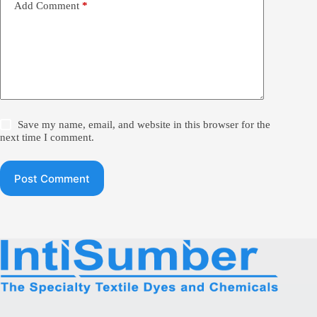
Add Comment
*
Save my name, email, and website in this browser for the
next time I comment.
Post Comment