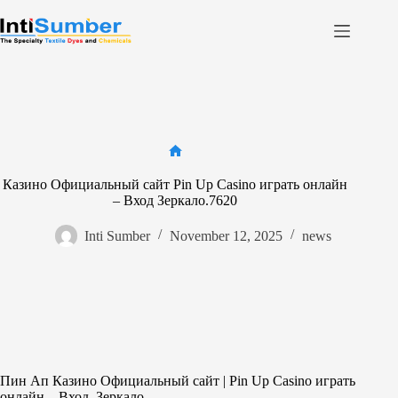
Skip
to
content
Home
About Us
Product
Facilities
Home
Казино Официальный сайт Pin Up Casino играть онлайн
Contact
– Вход Зеркало.7620
Inti Sumber
November 12, 2025
news
Contact us
Пин Ап Казино Официальный сайт | Pin Up Casino играть
онлайн – Вход, Зеркало