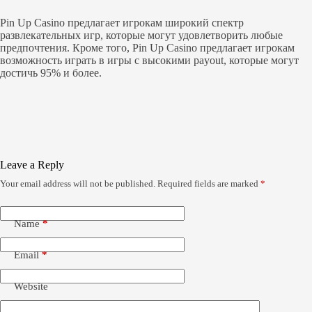
Pin Up Casino предлагает игрокам широкий спектр
развлекательных игр, которые могут удовлетворить любые
предпочтения. Кроме того, Pin Up Casino предлагает игрокам
возможность играть в игры с высокими payout, которые могут
достичь 95% и более.
Leave a Reply
Your email address will not be published.
Required fields are marked
*
Name
*
Email
*
Website