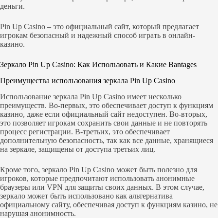
деньги.
Pin Up Casino – это официальный сайт, который предлагает
игрокам безопасный и надежный способ играть в онлайн-
казино.
Зеркало Pin Up Casino: Как Использовать и Какие Вantages
Преимущества использования зеркала Pin Up Casino
Использование зеркала Pin Up Casino имеет несколько
преимуществ. Во-первых, это обеспечивает доступ к функциям
казино, даже если официальный сайт недоступен. Во-вторых,
это позволяет игрокам сохранить свои данные и не повторять
процесс регистрации. В-третьих, это обеспечивает
дополнительную безопасность, так как все данные, хранящиеся
на зеркале, защищены от доступа третьих лиц.
Кроме того, зеркало Pin Up Casino может быть полезно для
игроков, которые предпочитают использовать анонимные
браузеры или VPN для защиты своих данных. В этом случае,
зеркало может быть использовано как альтернатива
официальному сайту, обеспечивая доступ к функциям казино, не
нарушая анонимность.