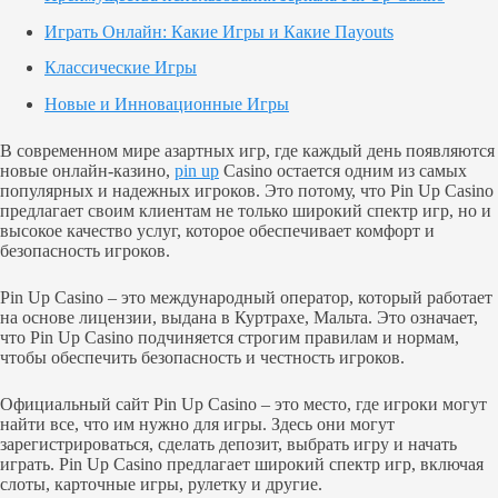
Играть Онлайн: Какие Игры и Какие Пayouts
Классические Игры
Новые и Инновационные Игры
В современном мире азартных игр, где каждый день появляются
новые онлайн-казино,
pin up
Casino остается одним из самых
популярных и надежных игроков. Это потому, что Pin Up Casino
предлагает своим клиентам не только широкий спектр игр, но и
высокое качество услуг, которое обеспечивает комфорт и
безопасность игроков.
Pin Up Casino – это международный оператор, который работает
на основе лицензии, выдана в Куртрахе, Мальта. Это означает,
что Pin Up Casino подчиняется строгим правилам и нормам,
чтобы обеспечить безопасность и честность игроков.
Официальный сайт Pin Up Casino – это место, где игроки могут
найти все, что им нужно для игры. Здесь они могут
зарегистрироваться, сделать депозит, выбрать игру и начать
играть. Pin Up Casino предлагает широкий спектр игр, включая
слоты, карточные игры, рулетку и другие.