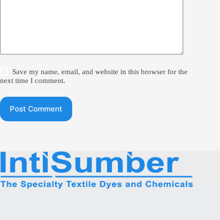
Save my name, email, and website in this browser for the
next time I comment.
Post Comment