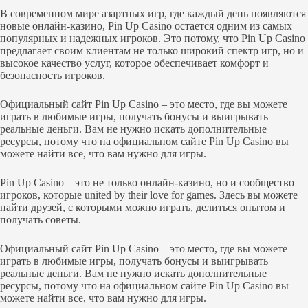
В современном мире азартных игр, где каждый день появляются
новые онлайн-казино, Pin Up Casino остается одним из самых
популярных и надежных игроков. Это потому, что Pin Up Casino
предлагает своим клиентам не только широкий спектр игр, но и
высокое качество услуг, которое обеспечивает комфорт и
безопасность игроков.
Официальный сайт Pin Up Casino – это место, где вы можете
играть в любимые игры, получать бонусы и выигрывать
реальные деньги. Вам не нужно искать дополнительные
ресурсы, потому что на официальном сайте Pin Up Casino вы
можете найти все, что вам нужно для игры.
Pin Up Casino – это не только онлайн-казино, но и сообщество
игроков, которые united by their love for games. Здесь вы можете
найти друзей, с которыми можно играть, делиться опытом и
получать советы.
Официальный сайт Pin Up Casino – это место, где вы можете
играть в любимые игры, получать бонусы и выигрывать
реальные деньги. Вам не нужно искать дополнительные
ресурсы, потому что на официальном сайте Pin Up Casino вы
можете найти все, что вам нужно для игры.