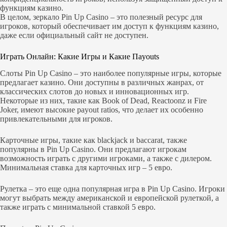
функциям казино.
В целом, зеркало Pin Up Casino – это полезный ресурс для
игроков, который обеспечивает им доступ к функциям казино,
даже если официальный сайт не доступен.
Играть Онлайн: Какие Игры и Какие Пayouts
Слоты Pin Up Casino – это наиболее популярные игры, которые
предлагает казино. Они доступны в различных жанрах, от
классических слотов до новых и инновационных игр.
Некоторые из них, такие как Book of Dead, Reactoonz и Fire
Joker, имеют высокие payout ratios, что делает их особенно
привлекательными для игроков.
Карточные игры, такие как blackjack и baccarat, также
популярны в Pin Up Casino. Они предлагают игрокам
возможность играть с другими игроками, а также с дилером.
Минимальная ставка для карточных игр – 5 евро.
Рулетка – это еще одна популярная игра в Pin Up Casino. Игроки
могут выбрать между американской и европейской рулеткой, а
также играть с минимальной ставкой 5 евро.