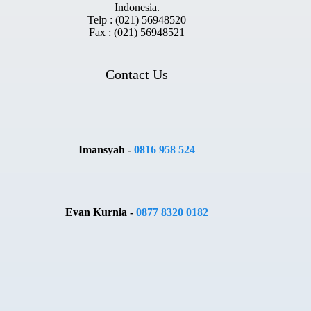
Indonesia.
Telp : (021) 56948520
Fax : (021) 56948521
Contact Us
Imansyah -
0816 958 524
Evan Kurnia -
0877 8320 0182