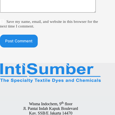
Save my name, email, and website in this browser for the
next time I comment.
Post Comment
th
Wisma Indochem, 9
floor
Jl. Pantai Indah Kapuk Boulevard
Kav. SSB/E Jakarta 14470