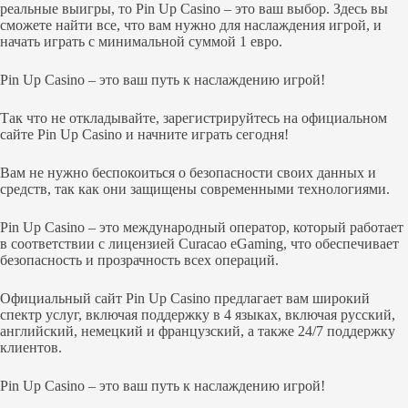
реальные выигры, то Pin Up Casino – это ваш выбор. Здесь вы
сможете найти все, что вам нужно для наслаждения игрой, и
начать играть с минимальной суммой 1 евро.
Pin Up Casino – это ваш путь к наслаждению игрой!
Так что не откладывайте, зарегистрируйтесь на официальном
сайте Pin Up Casino и начните играть сегодня!
Вам не нужно беспокоиться о безопасности своих данных и
средств, так как они защищены современными технологиями.
Pin Up Casino – это международный оператор, который работает
в соответствии с лицензией Curacao eGaming, что обеспечивает
безопасность и прозрачность всех операций.
Официальный сайт Pin Up Casino предлагает вам широкий
спектр услуг, включая поддержку в 4 языках, включая русский,
английский, немецкий и французский, а также 24/7 поддержку
клиентов.
Pin Up Casino – это ваш путь к наслаждению игрой!