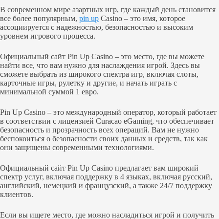
В современном мире азартных игр, где каждый день становится
все более популярным,
pin up
Casino – это имя, которое
ассоциируется с надежностью, безопасностью и высоким
уровнем игрового процесса.
Официальный сайт Pin Up Casino – это место, где вы можете
найти все, что вам нужно для наслаждения игрой. Здесь вы
сможете выбрать из широкого спектра игр, включая слоты,
карточные игры, рулетку и другие, и начать играть с
минимальной суммой 1 евро.
Pin Up Casino – это международный оператор, который работает
в соответствии с лицензией Curacao eGaming, что обеспечивает
безопасность и прозрачность всех операций. Вам не нужно
беспокоиться о безопасности своих данных и средств, так как
они защищены современными технологиями.
Официальный сайт Pin Up Casino предлагает вам широкий
спектр услуг, включая поддержку в 4 языках, включая русский,
английский, немецкий и французский, а также 24/7 поддержку
клиентов.
Если вы ищете место, где можно насладиться игрой и получить