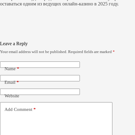
оставаться одним из ведущих онлайн-казино в 2025 году.
Leave a Reply
Your email address will not be published.
Required fields are marked
*
Name
*
Email
*
Website
Add Comment
*