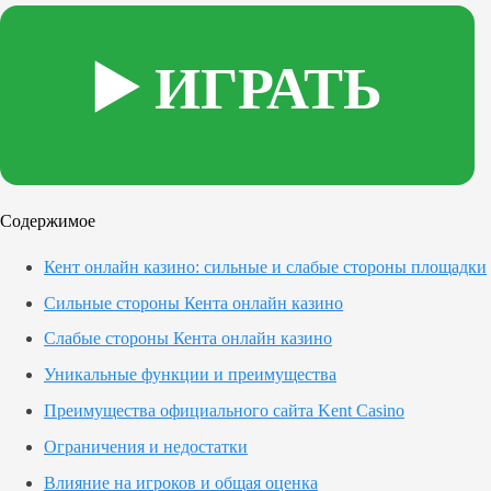
▶️ ИГРАТЬ
Содержимое
Кент онлайн казино: сильные и слабые стороны площадки
Сильные стороны Кента онлайн казино
Слабые стороны Кента онлайн казино
Уникальные функции и преимущества
Преимущества официального сайта Kent Casino
Ограничения и недостатки
Влияние на игроков и общая оценка