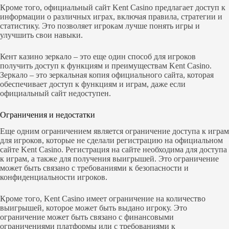
Кроме того, официальный сайт Kent Casino предлагает доступ к
информации о различных играх, включая правила, стратегии и
статистику. Это позволяет игрокам лучше понять игры и
улучшить свои навыки.
Кент казино зеркало – это еще один способ для игроков
получить доступ к функциям и преимуществам Kent Casino.
Зеркало – это зеркальная копия официального сайта, которая
обеспечивает доступ к функциям и играм, даже если
официальный сайт недоступен.
Ограничения и недостатки
Еще одним ограничением является ограничение доступа к играм
для игроков, которые не сделали регистрацию на официальном
сайте Kent Casino. Регистрация на сайте необходима для доступа
к играм, а также для получения выигрышей. Это ограничение
может быть связано с требованиями к безопасности и
конфиденциальности игроков.
Кроме того, Kent Casino имеет ограничение на количество
выигрышей, которое может быть выдано игроку. Это
ограничение может быть связано с финансовыми
ограничениями платформы или с требованиями к