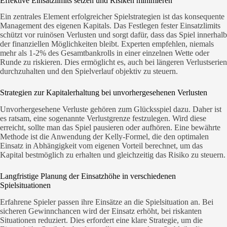
Effektive Einsatzlimits setzen und Risiken minimieren
Ein zentrales Element erfolgreicher Spielstrategien ist das konsequente
Management des eigenen Kapitals. Das Festlegen fester Einsatzlimits
schützt vor ruinösen Verlusten und sorgt dafür, dass das Spiel innerhalb
der finanziellen Möglichkeiten bleibt. Experten empfehlen, niemals
mehr als 1-2% des Gesamtbankrolls in einer einzelnen Wette oder
Runde zu riskieren. Dies ermöglicht es, auch bei längeren Verlustserien
durchzuhalten und den Spielverlauf objektiv zu steuern.
Strategien zur Kapitalerhaltung bei unvorhergesehenen Verlusten
Unvorhergesehene Verluste gehören zum Glücksspiel dazu. Daher ist
es ratsam, eine sogenannte Verlustgrenze festzulegen. Wird diese
erreicht, sollte man das Spiel pausieren oder aufhören. Eine bewährte
Methode ist die Anwendung der Kelly-Formel, die den optimalen
Einsatz in Abhängigkeit vom eigenen Vorteil berechnet, um das
Kapital bestmöglich zu erhalten und gleichzeitig das Risiko zu steuern.
Langfristige Planung der Einsatzhöhe in verschiedenen
Spielsituationen
Erfahrene Spieler passen ihre Einsätze an die Spielsituation an. Bei
sicheren Gewinnchancen wird der Einsatz erhöht, bei riskanten
Situationen reduziert. Dies erfordert eine klare Strategie, um die