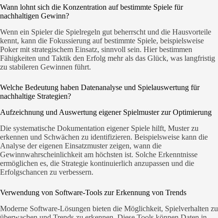
Wann lohnt sich die Konzentration auf bestimmte Spiele für
nachhaltigen Gewinn?
Wenn ein Spieler die Spielregeln gut beherrscht und die Hausvorteile
kennt, kann die Fokussierung auf bestimmte Spiele, beispielsweise
Poker mit strategischem Einsatz, sinnvoll sein. Hier bestimmen
Fähigkeiten und Taktik den Erfolg mehr als das Glück, was langfristig
zu stabileren Gewinnen führt.
Welche Bedeutung haben Datenanalyse und Spielauswertung für
nachhaltige Strategien?
Aufzeichnung und Auswertung eigener Spielmuster zur Optimierung
Die systematische Dokumentation eigener Spiele hilft, Muster zu
erkennen und Schwächen zu identifizieren. Beispielsweise kann die
Analyse der eigenen Einsatzmuster zeigen, wann die
Gewinnwahrscheinlichkeit am höchsten ist. Solche Erkenntnisse
ermöglichen es, die Strategie kontinuierlich anzupassen und die
Erfolgschancen zu verbessern.
Verwendung von Software-Tools zur Erkennung von Trends
Moderne Software-Lösungen bieten die Möglichkeit, Spielverhalten zu
überwachen und Trends zu erkennen. Diese Tools können Daten in