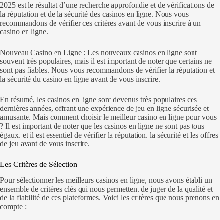
2025 est le résultat d’une recherche approfondie et de vérifications de
la réputation et de la sécurité des casinos en ligne. Nous vous
recommandons de vérifier ces critères avant de vous inscrire à un
casino en ligne.
Nouveau Casino en Ligne : Les nouveaux casinos en ligne sont
souvent très populaires, mais il est important de noter que certains ne
sont pas fiables. Nous vous recommandons de vérifier la réputation et
la sécurité du casino en ligne avant de vous inscrire.
En résumé, les casinos en ligne sont devenus très populaires ces
dernières années, offrant une expérience de jeu en ligne sécurisée et
amusante. Mais comment choisir le meilleur casino en ligne pour vous
? Il est important de noter que les casinos en ligne ne sont pas tous
égaux, et il est essentiel de vérifier la réputation, la sécurité et les offres
de jeu avant de vous inscrire.
Les Critères de Sélection
Pour sélectionner les meilleurs casinos en ligne, nous avons établi un
ensemble de critères clés qui nous permettent de juger de la qualité et
de la fiabilité de ces plateformes. Voici les critères que nous prenons en
compte :