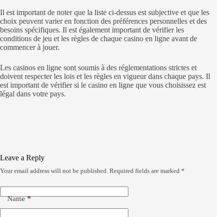
Il est important de noter que la liste ci-dessus est subjective et que les
choix peuvent varier en fonction des préférences personnelles et des
besoins spécifiques. Il est également important de vérifier les
conditions de jeu et les règles de chaque casino en ligne avant de
commencer à jouer.
Les casinos en ligne sont soumis à des réglementations strictes et
doivent respecter les lois et les règles en vigueur dans chaque pays. Il
est important de vérifier si le casino en ligne que vous choisissez est
légal dans votre pays.
Leave a Reply
Your email address will not be published.
Required fields are marked
*
Name
*