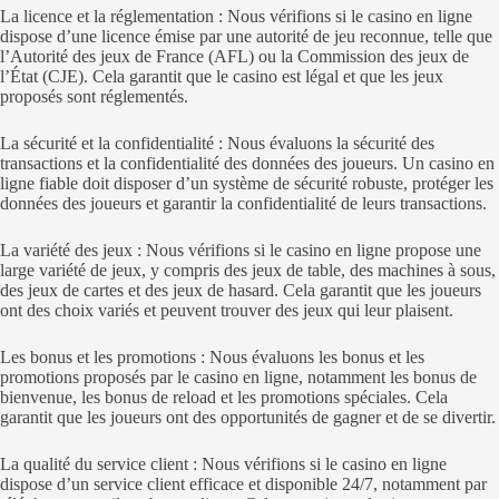
La licence et la réglementation : Nous vérifions si le casino en ligne
dispose d’une licence émise par une autorité de jeu reconnue, telle que
l’Autorité des jeux de France (AFL) ou la Commission des jeux de
l’État (CJE). Cela garantit que le casino est légal et que les jeux
proposés sont réglementés.
La sécurité et la confidentialité : Nous évaluons la sécurité des
transactions et la confidentialité des données des joueurs. Un casino en
ligne fiable doit disposer d’un système de sécurité robuste, protéger les
données des joueurs et garantir la confidentialité de leurs transactions.
La variété des jeux : Nous vérifions si le casino en ligne propose une
large variété de jeux, y compris des jeux de table, des machines à sous,
des jeux de cartes et des jeux de hasard. Cela garantit que les joueurs
ont des choix variés et peuvent trouver des jeux qui leur plaisent.
Les bonus et les promotions : Nous évaluons les bonus et les
promotions proposés par le casino en ligne, notamment les bonus de
bienvenue, les bonus de reload et les promotions spéciales. Cela
garantit que les joueurs ont des opportunités de gagner et de se divertir.
La qualité du service client : Nous vérifions si le casino en ligne
dispose d’un service client efficace et disponible 24/7, notamment par