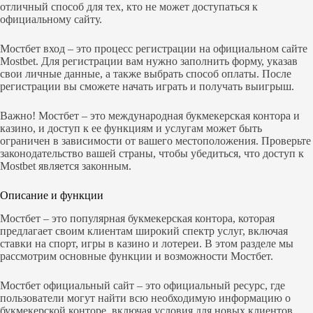
отличный способ для тех, кто не может доступаться к
официальному сайту.
Мостбет вход – это процесс регистрации на официальном сайте
Mostbet. Для регистрации вам нужно заполнить форму, указав
свои личные данные, а также выбрать способ оплаты. После
регистрации вы сможете начать играть и получать выигрыш.
Важно! Мостбет – это международная букмекерская контора и
казино, и доступ к ее функциям и услугам может быть
ограничен в зависимости от вашего местоположения. Проверьте
законодательство вашей страны, чтобы убедиться, что доступ к
Mostbet является законным.
Описание и функции
Мостбет – это популярная букмекерская контора, которая
предлагает своим клиентам широкий спектр услуг, включая
ставки на спорт, игры в казино и лотереи. В этом разделе мы
рассмотрим основные функции и возможности Мостбет.
Мостбет официальный сайт – это официальный ресурс, где
пользователи могут найти всю необходимую информацию о
букмекерской конторе, включая условия для новых клиентов,