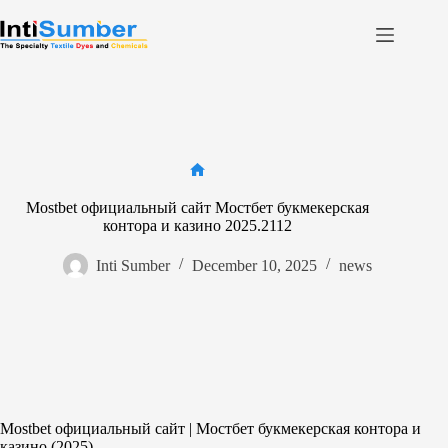
Skip
to
content
Home
About Us
Product
Facilities
Home
Mostbet официальный сайт Мостбет букмекерская
Contact
контора и казино 2025.2112
Inti Sumber
December 10, 2025
news
Contact us
Mostbet официальный сайт | Мостбет букмекерская контора и
казино (2025)