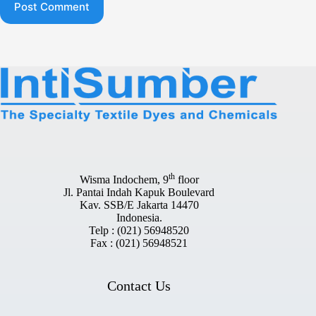
Post Comment
th
Wisma Indochem, 9
floor
Jl. Pantai Indah Kapuk Boulevard
Kav. SSB/E Jakarta 14470
Indonesia.
Telp : (021) 56948520
Fax : (021) 56948521
Contact Us