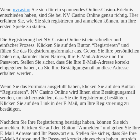
Wenn
nvcasino
Sie sich für ein spannendes Online-Casino-Erlebnis
entschieden haben, sind Sie bei NV Casino Online genau richtig. Hier
erfahren Sie, wie Sie sich registrieren und anmelden können, um Ihre
ersten Spiele zu starten.
Die Registrierung bei NV Casino Online ist ein schneller und
einfacher Prozess. Klicken Sie auf den Button “Registrieren” und
füllen Sie das Registrierungsformular aus. Geben Sie Ihre persönlichen
Daten ein, darunter Ihren Namen, Ihre E-Mail-Adresse und Ihr
Passwort. Stellen Sie sicher, dass Sie Ihre E-Mail-Adresse korrekt
eingegeben haben, da Sie Ihre Bestätigungsmail an diese Adresse
erhalten werden.
Wenn Sie das Formular ausgefüllt haben, klicken Sie auf den Button
“Registrieren”. NV Casino Online wird Ihnen eine Bestätigungsmail
senden, um sicherzustellen, dass Sie die Registrierung bestätigen.
Klicken Sie auf den Link in der E-Mail, um Ihre Registrierung zu
bestätigen.
Nachdem Sie Ihre Registrierung bestätigt haben, können Sie sich
anmelden. Klicken Sie auf den Button “Anmelden” und geben Sie Ihre
E-Mail-Adresse und Ihr Passwort ein. Stellen Sie sicher, dass Sie Ihre
E-Mail-Adresse und Ihr Passwort korrekt eingegeben haben, um sich