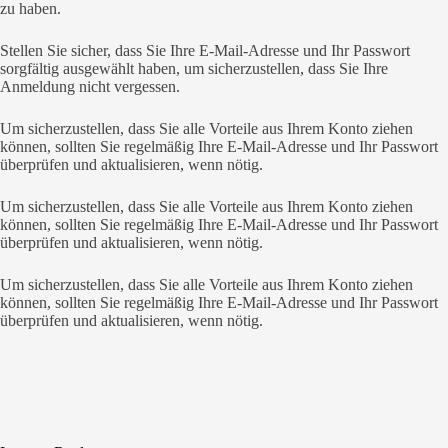
zu haben.
Stellen Sie sicher, dass Sie Ihre E-Mail-Adresse und Ihr Passwort
sorgfältig ausgewählt haben, um sicherzustellen, dass Sie Ihre
Anmeldung nicht vergessen.
Um sicherzustellen, dass Sie alle Vorteile aus Ihrem Konto ziehen
können, sollten Sie regelmäßig Ihre E-Mail-Adresse und Ihr Passwort
überprüfen und aktualisieren, wenn nötig.
Um sicherzustellen, dass Sie alle Vorteile aus Ihrem Konto ziehen
können, sollten Sie regelmäßig Ihre E-Mail-Adresse und Ihr Passwort
überprüfen und aktualisieren, wenn nötig.
Um sicherzustellen, dass Sie alle Vorteile aus Ihrem Konto ziehen
können, sollten Sie regelmäßig Ihre E-Mail-Adresse und Ihr Passwort
überprüfen und aktualisieren, wenn nötig.