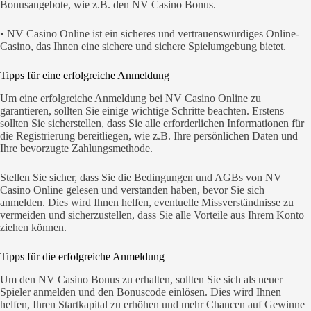
Bonusangebote, wie z.B. den NV Casino Bonus.
• NV Casino Online ist ein sicheres und vertrauenswürdiges Online-
Casino, das Ihnen eine sichere und sichere Spielumgebung bietet.
Tipps für eine erfolgreiche Anmeldung
Um eine erfolgreiche Anmeldung bei NV Casino Online zu
garantieren, sollten Sie einige wichtige Schritte beachten. Erstens
sollten Sie sicherstellen, dass Sie alle erforderlichen Informationen für
die Registrierung bereitliegen, wie z.B. Ihre persönlichen Daten und
Ihre bevorzugte Zahlungsmethode.
Stellen Sie sicher, dass Sie die Bedingungen und AGBs von NV
Casino Online gelesen und verstanden haben, bevor Sie sich
anmelden. Dies wird Ihnen helfen, eventuelle Missverständnisse zu
vermeiden und sicherzustellen, dass Sie alle Vorteile aus Ihrem Konto
ziehen können.
Tipps für die erfolgreiche Anmeldung
Um den NV Casino Bonus zu erhalten, sollten Sie sich als neuer
Spieler anmelden und den Bonuscode einlösen. Dies wird Ihnen
helfen, Ihren Startkapital zu erhöhen und mehr Chancen auf Gewinne