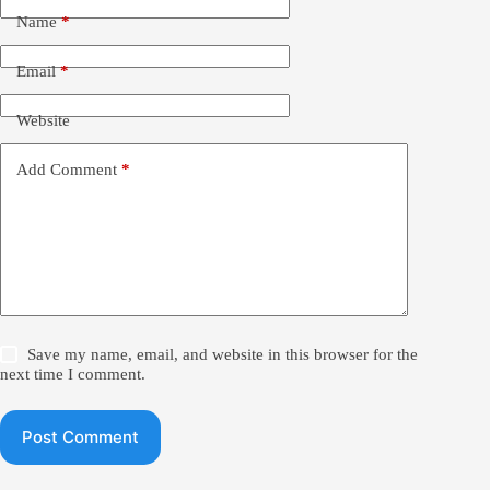
Name
*
Email
*
Website
Add Comment
*
Save my name, email, and website in this browser for the
next time I comment.
Post Comment