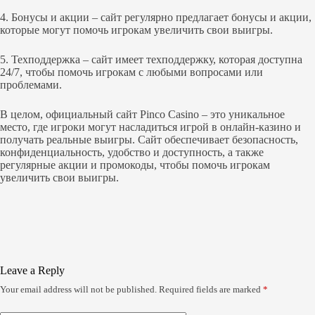
4. Бонусы и акции – сайт регулярно предлагает бонусы и акции,
которые могут помочь игрокам увеличить свои выигры.
5. Техподдержка – сайт имеет техподдержку, которая доступна
24/7, чтобы помочь игрокам с любыми вопросами или
проблемами.
В целом, официальный сайт Pinco Casino – это уникальное
место, где игроки могут насладиться игрой в онлайн-казино и
получать реальные выигры. Сайт обеспечивает безопасность,
конфиденциальность, удобство и доступность, а также
регулярные акции и промокоды, чтобы помочь игрокам
увеличить свои выигры.
Leave a Reply
Your email address will not be published.
Required fields are marked
*