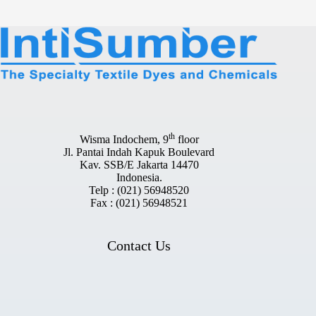
th
Wisma Indochem, 9
floor
Jl. Pantai Indah Kapuk Boulevard
Kav. SSB/E Jakarta 14470
Indonesia.
Telp : (021) 56948520
Fax : (021) 56948521
Contact Us