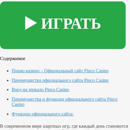
▶️ ИГРАТЬ
Содержимое
Пинко казино – Официальный сайт Pinco Casino
Преимущества официального сайта Pinco Casino
Вход на зеркало Pinco Casino
Преимущества и функции официального сайта Pinco
Casino
Функции официального сайта:
В современном мире азартных игр, где каждый день становится