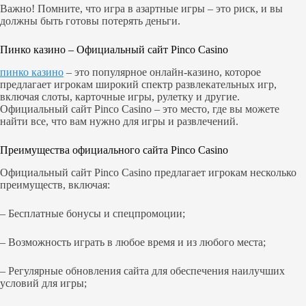
Важно! Помните, что игра в азартные игры – это риск, и вы
должны быть готовы потерять деньги.
Пинко казино – Официальный сайт Pinco Casino
пинко казино
– это популярное онлайн-казино, которое
предлагает игрокам широкий спектр развлекательных игр,
включая слоты, карточные игры, рулетку и другие.
Официальный сайт Pinco Casino – это место, где вы можете
найти все, что вам нужно для игры и развлечений.
Преимущества официального сайта Pinco Casino
Официальный сайт Pinco Casino предлагает игрокам несколько
преимуществ, включая:
– Бесплатные бонусы и спецпромоции;
– Возможность играть в любое время и из любого места;
– Регулярные обновления сайта для обеспечения наилучших
условий для игры;