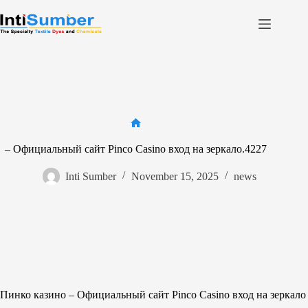
Skip
to
content
Home
About Us
Product
Facilities
Home
Contact
– Официальный сайт Pinco Casino вход на зеркало.4227
Inti Sumber
November 15, 2025
news
Contact us
Пинко казино – Официальный сайт Pinco Casino вход на зеркало