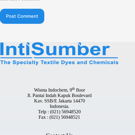
Post Comment
th
Wisma Indochem, 9
floor
Jl. Pantai Indah Kapuk Boulevard
Kav. SSB/E Jakarta 14470
Indonesia.
Telp : (021) 56948520
Fax : (021) 56948521