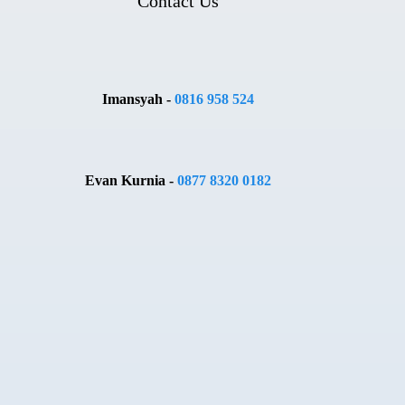
Contact Us
Imansyah -
0816 958 524
Evan Kurnia -
0877 8320 0182