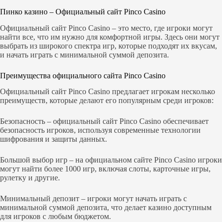
Пинко казино – Официальный сайт Pinco Casino
Официальный сайт Pinco Casino – это место, где игроки могут
найти все, что им нужно для комфортной игры. Здесь они могут
выбрать из широкого спектра игр, которые подходят их вкусам,
и начать играть с минимальной суммой депозита.
Преимущества официального сайта Pinco Casino
Официальный сайт Pinco Casino предлагает игрокам несколько
преимуществ, которые делают его популярным среди игроков:
Безопасность – официальный сайт Pinco Casino обеспечивает
безопасность игроков, используя современные технологии
шифрования и защиты данных.
Большой выбор игр – на официальном сайте Pinco Casino игроки
могут найти более 1000 игр, включая слоты, карточные игры,
рулетку и другие.
Минимальный депозит – игроки могут начать играть с
минимальной суммой депозита, что делает казино доступным
для игроков с любым бюджетом.