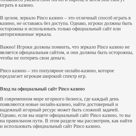
играть в казино.
В целом, зеркало Pinco казино – это отличный способ играть в
казино, не оставаясь без доступа. Однако, игроки должны быть
осторожны и использовать только официальный сайт или
авторизованные зеркала.
Важно! Игроки должны помнить, что зеркало Pinco казино не
является официальным сайтом, и они должны быть осторожны,
чтобы не потерять свои деньги.
Pinco казино – это популярное онлайн-казино, которое
предлагает игрокам широкий спектр игр.
Вход на официальный сайт Pinco казино
В современном мире игорного бизнеса, где каждый день
появляются новые онлайн-казино, найти достоверный и
надежный игорный ресурс может быть сложной задачей.
Однако, если вы ищете официальный сайт Pinco казино, то вы
на правильном пути. В этом разделе мы рассмотрим, как найти
и использовать официальный сайт Pinco казино.