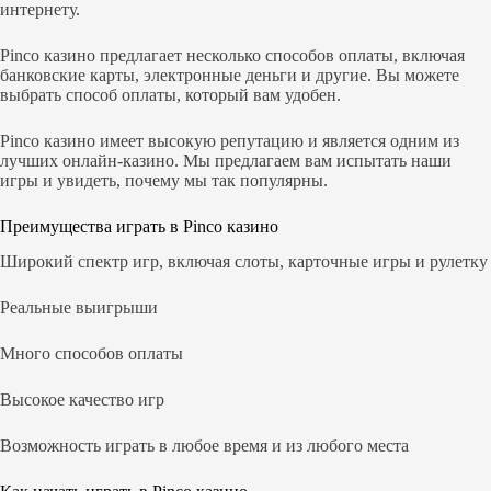
интернету.
Pinco казино предлагает несколько способов оплаты, включая
банковские карты, электронные деньги и другие. Вы можете
выбрать способ оплаты, который вам удобен.
Pinco казино имеет высокую репутацию и является одним из
лучших онлайн-казино. Мы предлагаем вам испытать наши
игры и увидеть, почему мы так популярны.
Преимущества играть в Pinco казино
Широкий спектр игр, включая слоты, карточные игры и рулетку
Реальные выигрыши
Много способов оплаты
Высокое качество игр
Возможность играть в любое время и из любого места