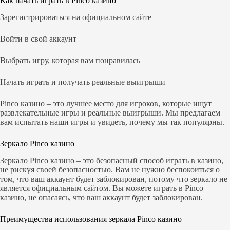
Как начать играть в Pinco казино
Зарегистрироваться на официальном сайте
Войти в свой аккаунт
Выбрать игру, которая вам понравилась
Начать играть и получать реальные выигрыши
Pinco казино – это лучшее место для игроков, которые ищут
развлекательные игры и реальные выигрыши. Мы предлагаем
вам испытать наши игры и увидеть, почему мы так популярны.
Зеркало Pinco казино
Зеркало Pinco казино – это безопасный способ играть в казино,
не рискуя своей безопасностью. Вам не нужно беспокоиться о
том, что ваш аккаунт будет заблокирован, потому что зеркало не
является официальным сайтом. Вы можете играть в Pinco
казино, не опасаясь, что ваш аккаунт будет заблокирован.
Преимущества использования зеркала Pinco казино