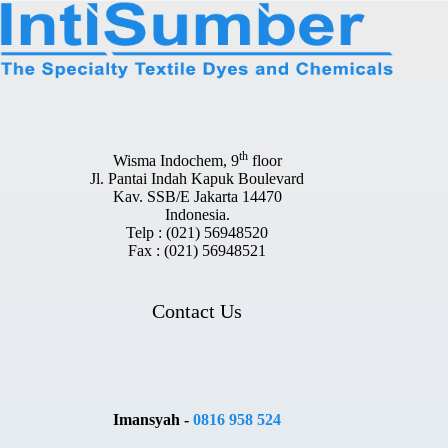
th
Wisma Indochem, 9
floor
Jl. Pantai Indah Kapuk Boulevard
Kav. SSB/E Jakarta 14470
Indonesia.
Telp : (021) 56948520
Fax : (021) 56948521
Contact Us
Imansyah -
0816 958 524