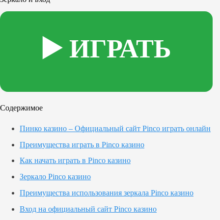
▶️ ИГРАТЬ
Содержимое
Пинко казино – Официальный сайт Pinco играть онлайн
Преимущества играть в Pinco казино
Как начать играть в Pinco казино
Зеркало Pinco казино
Преимущества использования зеркала Pinco казино
Вход на официальный сайт Pinco казино