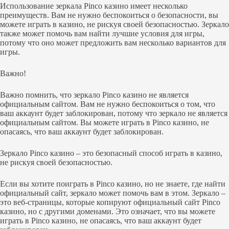
Использование зеркала Pinco казино имеет несколько
преимуществ. Вам не нужно беспокоиться о безопасности, вы
можете играть в казино, не рискуя своей безопасностью. Зеркало
также может помочь вам найти лучшие условия для игры,
потому что оно может предложить вам несколько вариантов для
игры.
Важно!
Важно помнить, что зеркало Pinco казино не является
официальным сайтом. Вам не нужно беспокоиться о том, что
ваш аккаунт будет заблокирован, потому что зеркало не является
официальным сайтом. Вы можете играть в Pinco казино, не
опасаясь, что ваш аккаунт будет заблокирован.
Зеркало Pinco казино – это безопасный способ играть в казино,
не рискуя своей безопасностью.
Если вы хотите поиграть в Pinco казино, но не знаете, где найти
официальный сайт, зеркало может помочь вам в этом. Зеркало –
это веб-страницы, которые копируют официальный сайт Pinco
казино, но с другими доменами. Это означает, что вы можете
играть в Pinco казино, не опасаясь, что ваш аккаунт будет