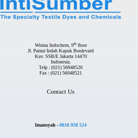
th
Wisma Indochem, 9
floor
Jl. Pantai Indah Kapuk Boulevard
Kav. SSB/E Jakarta 14470
Indonesia.
Telp : (021) 56948520
Fax : (021) 56948521
Contact Us
Imansyah -
0816 958 524