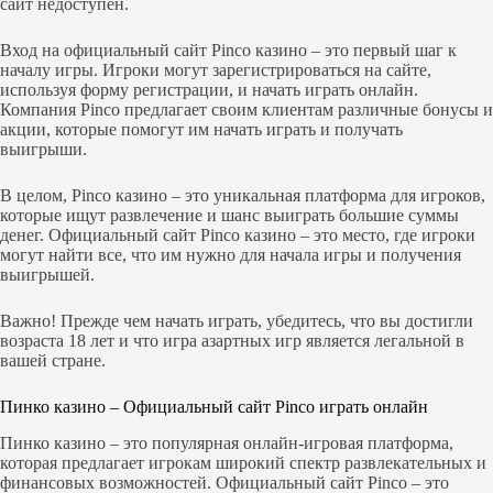
сайт недоступен.
Вход на официальный сайт Pinco казино – это первый шаг к
началу игры. Игроки могут зарегистрироваться на сайте,
используя форму регистрации, и начать играть онлайн.
Компания Pinco предлагает своим клиентам различные бонусы и
акции, которые помогут им начать играть и получать
выигрыши.
В целом, Pinco казино – это уникальная платформа для игроков,
которые ищут развлечение и шанс выиграть большие суммы
денег. Официальный сайт Pinco казино – это место, где игроки
могут найти все, что им нужно для начала игры и получения
выигрышей.
Важно! Прежде чем начать играть, убедитесь, что вы достигли
возраста 18 лет и что игра азартных игр является легальной в
вашей стране.
Пинко казино – Официальный сайт Pinco играть онлайн
Пинко казино – это популярная онлайн-игровая платформа,
которая предлагает игрокам широкий спектр развлекательных и
финансовых возможностей. Официальный сайт Pinco – это