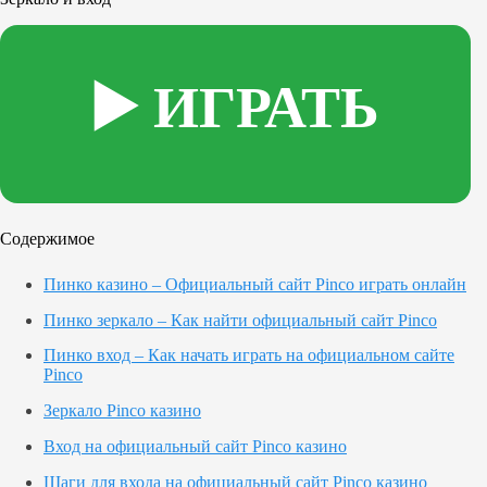
▶️ ИГРАТЬ
Содержимое
Пинко казино – Официальный сайт Pinco играть онлайн
Пинко зеркало – Как найти официальный сайт Pinco
Пинко вход – Как начать играть на официальном сайте
Pinco
Зеркало Pinco казино
Вход на официальный сайт Pinco казино
Шаги для входа на официальный сайт Pinco казино