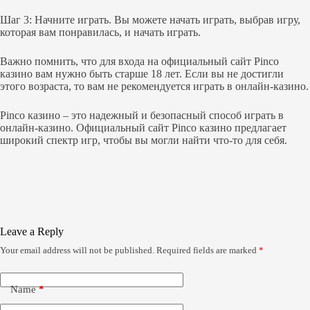
Шаг 3: Начните играть. Вы можете начать играть, выбрав игру,
которая вам понравилась, и начать играть.
Важно помнить, что для входа на официальный сайт Pinco
казино вам нужно быть старше 18 лет. Если вы не достигли
этого возраста, то вам не рекомендуется играть в онлайн-казино.
Pinco казино – это надежный и безопасный способ играть в
онлайн-казино. Официальный сайт Pinco казино предлагает
широкий спектр игр, чтобы вы могли найти что-то для себя.
Leave a Reply
Your email address will not be published.
Required fields are marked
*
Name
*