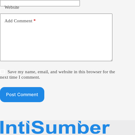
Website
Add Comment
*
Save my name, email, and website in this browser for the
next time I comment.
Post Comment