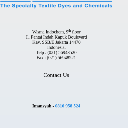
th
Wisma Indochem, 9
floor
Jl. Pantai Indah Kapuk Boulevard
Kav. SSB/E Jakarta 14470
Indonesia.
Telp : (021) 56948520
Fax : (021) 56948521
Contact Us
Imansyah -
0816 958 524