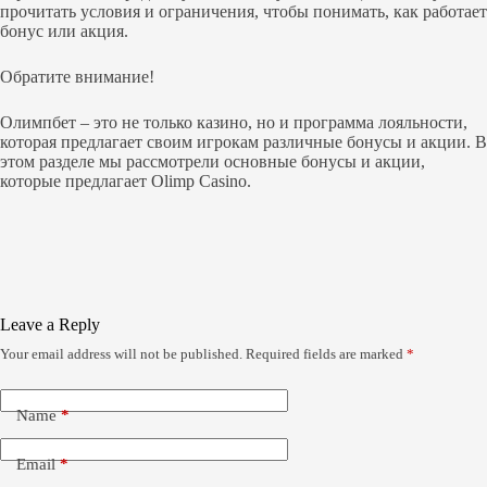
прочитать условия и ограничения, чтобы понимать, как работает
бонус или акция.
Обратите внимание!
Олимпбет – это не только казино, но и программа лояльности,
которая предлагает своим игрокам различные бонусы и акции. В
этом разделе мы рассмотрели основные бонусы и акции,
которые предлагает Olimp Casino.
Leave a Reply
Your email address will not be published.
Required fields are marked
*
Name
*
Email
*