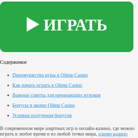
▶️ ИГРАТЬ
Содержимое
Преимущества игры в Olimp Casino
Как начать играть в Olimp Casino
Важные советы для начинающих игроков
Бонусы и акции Olimp Casino
Условия получения бонусов
В современном мире азартных игр и онлайн-казино, где можно
играть в любое время и из любой точки мира,
олимп казино