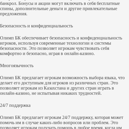
банкрол. Бонусы и акции могут включать в себя бесплатные
спины, дополнительные деньги и другие привлекательные
предложения.
Безопасность и конфиденциальность
Олимп БК обеспечивает безопасность и конфиденциальность
игроков, используя современные технологии и системы
безопасности. Это позволяет игрокам чувствовать себя
комфортно и безопасно, играя в онлайн-казино.
Многоязычность
Олимп БК предлагает игрокам возможность выбора языка, что
делает его доступным для игроков из различных стран. Это
позволяет игрокам из Казахстана и других стран играть в
онлайн-казино, не испытывая никаких трудностей.
24/7 поддержка
Олимп БК предлагает игрокам 24/7 поддержку, которая может
помочь им в случае каких-либо вопросов или проблем. Это
позволяет игрокам получать помощь в любое время, когда им