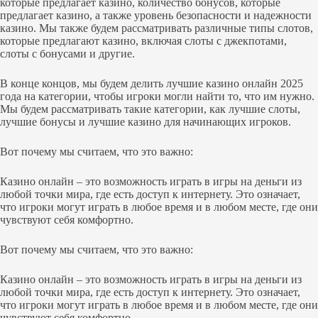
которые предлагает казино, количество бонусов, которые
предлагает казино, а также уровень безопасности и надежности
казино. Мы также будем рассматривать различные типы слотов,
которые предлагают казино, включая слоты с джекпотами,
слоты с бонусами и другие.
В конце концов, мы будем делить лучшие казино онлайн 2025
года на категории, чтобы игроки могли найти то, что им нужно.
Мы будем рассматривать такие категории, как лучшие слоты,
лучшие бонусы и лучшие казино для начинающих игроков.
Вот почему мы считаем, что это важно:
Казино онлайн – это возможность играть в игры на деньги из
любой точки мира, где есть доступ к интернету. Это означает,
что игроки могут играть в любое время и в любом месте, где они
чувствуют себя комфортно.
Вот почему мы считаем, что это важно:
Казино онлайн – это возможность играть в игры на деньги из
любой точки мира, где есть доступ к интернету. Это означает,
что игроки могут играть в любое время и в любом месте, где они
чувствуют себя комфортно.