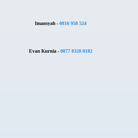
Imansyah -
0816 958 524
Evan Kurnia -
0877 8320 0182