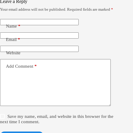
Leave a Reply
Your email address will not be published.
Required fields are marked
*
Name
*
Email
*
Website
Add Comment
*
Save my name, email, and website in this browser for the
next time I comment.