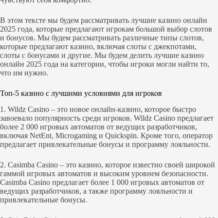
В этом тексте мы будем рассматривать лучшие казино онлайн
2025 года, которые предлагают игрокам большой выбор слотов
и бонусов. Мы будем рассматривать различные типы слотов,
которые предлагают казино, включая слоты с джекпотами,
слоты с бонусами и другие. Мы будем делить лучшие казино
онлайн 2025 года на категории, чтобы игроки могли найти то,
что им нужно.
Топ-5 казино с лучшими условиями для игроков
1. Wildz Casino – это новое онлайн-казино, которое быстро
завоевало популярность среди игроков. Wildz Casino предлагает
более 2 000 игровых автоматов от ведущих разработчиков,
включая NetEnt, Microgaming и Quickspin. Кроме того, оператор
предлагает привлекательные бонусы и программу лояльности.
2. Casimba Casino – это казино, которое известно своей широкой
гаммой игровых автоматов и высоким уровнем безопасности.
Casimba Casino предлагает более 1 000 игровых автоматов от
ведущих разработчиков, а также программу лояльности и
привлекательные бонусы.