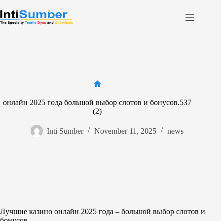
Skip
to
content
Home
About Us
Product
Facilities
Home
онлайн 2025 года большой выбор слотов и бонусов.537
Contact
(2)
Inti Sumber
November 11, 2025
news
Contact us
Лучшие казино онлайн 2025 года – большой выбор слотов и
бонусов