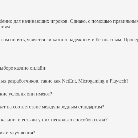
обенно для начинающих игроков. Однако, с помощью правильных
ниям.
вам понять, является ли казино надежным и безопасным. Проверь
выборе казино онлайн:
ых разработчиков, такие как NetEnt, Microgaming и Playtech?
какие условия они имеют?
фикат на соответствие международным стандартам?
казино, и есть ли у них несколько способов связи?
ния и улучшения?