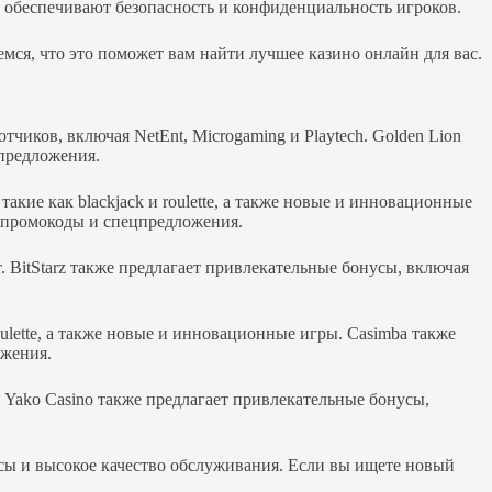
и обеспечивают безопасность и конфиденциальность игроков.
мся, что это поможет вам найти лучшее казино онлайн для вас.
тчиков, включая NetEnt, Microgaming и Playtech. Golden Lion
цпредложения.
акие как blackjack и roulette, а также новые и инновационные
е промокоды и спецпредложения.
т. BitStarz также предлагает привлекательные бонусы, включая
oulette, а также новые и инновационные игры. Casimba также
ожения.
. Yako Casino также предлагает привлекательные бонусы,
сы и высокое качество обслуживания. Если вы ищете новый