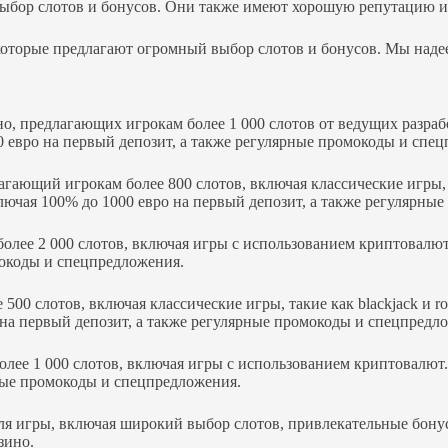
й выбор слотов и бонусов. Они также имеют хорошую репутацию 
которые предлагают огромный выбор слотов и бонусов. Мы надее
ино, предлагающих игрокам более 1 000 слотов от ведущих разрабо
0 евро на первый депозит, а также регулярные промокоды и спе
лагающий игрокам более 800 слотов, включая классические игры, т
ключая 100% до 1000 евро на первый депозит, а также регулярны
м более 2 000 слотов, включая игры с использованием криптовалю
мокоды и спецпредложения.
 500 слотов, включая классические игры, такие как blackjack и r
 на первый депозит, а также регулярные промокоды и спецпредл
более 1 000 слотов, включая игры с использованием криптовалют
рные промокоды и спецпредложения.
для игры, включая широкий выбор слотов, привлекательные бону
зино.