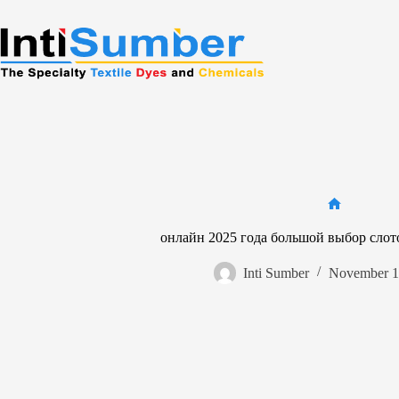
Skip
to
content
Home
онлайн 2025 года большой выбор слот
Inti Sumber
November 1