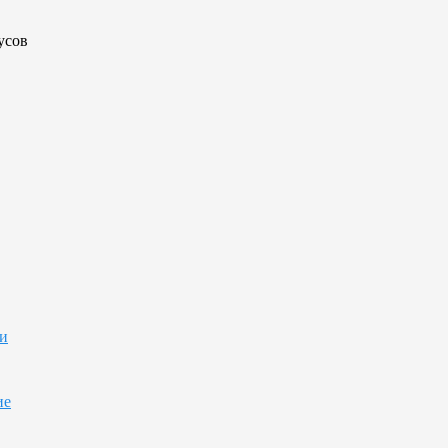
усов
ии
ие