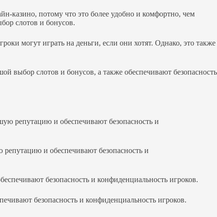
н-казино, потому что это более удобно и комфортно, чем
бор слотов и бонусов.
гроки могут играть на деньги, если они хотят. Однако, это также
ой выбор слотов и бонусов, а также обеспечивают безопасность
ошую репутацию и обеспечивают безопасность и
ую репутацию и обеспечивают безопасность и
 обеспечивают безопасность и конфиденциальность игроков.
спечивают безопасность и конфиденциальность игроков.