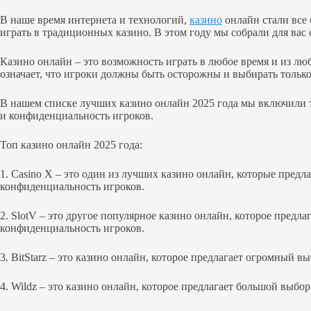
В наше время интернета и технологий,
казино
онлайн стали все 
играть в традиционных казино. В этом году мы собрали для вас
Казино онлайн – это возможность играть в любое время и из любог
означает, что игроки должны быть осторожны и выбирать тольк
В нашем списке лучших казино онлайн 2025 года мы включили т
и конфиденциальность игроков.
Топ казино онлайн 2025 года:
1. Casino X – это один из лучших казино онлайн, которые пре
конфиденциальность игроков.
2. SlotV – это другое популярное казино онлайн, которое пред
конфиденциальность игроков.
3. BitStarz – это казино онлайн, которое предлагает огромный
4. Wildz – это казино онлайн, которое предлагает большой выб