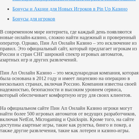
Бонусы и Акции для Новых Игроков в Pin Up Казино
Бонусы для игроков
В современном мире интернета, где каждый день появляются
новые онлайн-казино, сложно найти надежный и проверенный
оператор. Однако, Пин Ап Онлайн Казино – это исключение из
правил. Это официальный сайт, который предлагает игрокам из
России и стран СНГ широкий спектр игровых автоматов,
азартных игр и других развлечений.
Пин Ап Онлайн Казино – это международная компания, которая
была основана в 2012 году и имеет лицензию на операцию в
нескольких странах, включая Россию. Компания известна своей
надежностью, безопасности и высоким уровнем сервиса,
который обеспечивает комфортную игру для своих клиентов.
На официальном сайте Пин Ап Онлайн Казино игроки могут
найти более 500 игровых автоматов от ведущих разработчиков,
включая NetEnt, Microgaming и Quickspin. Кроме того, на сайте
доступны азартные игры, такие как рулетка, бинго и покер, а
также другие развлечения, такие как лотереи и казино-игры.