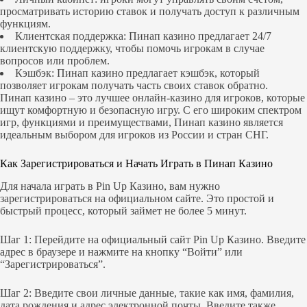
просматривать историю ставок и получать доступ к различным
функциям.
Клиентская поддержка: Пинап казино предлагает 24/7
клиентскую поддержку, чтобы помочь игрокам в случае
вопросов или проблем.
Кэшбэк: Пинап казино предлагает кэшбэк, который
позволяет игрокам получать часть своих ставок обратно.
Пинап казино – это лучшее онлайн-казино для игроков, которые
ищут комфортную и безопасную игру. С его широким спектром
игр, функциями и преимуществами, Пинап казино является
идеальным выбором для игроков из России и стран СНГ.
Как Зарегистрироваться и Начать Играть в Пинап Казино
Для начала играть в Pin Up Казино, вам нужно
зарегистрироваться на официальном сайте. Это простой и
быстрый процесс, который займет не более 5 минут.
Шаг 1: Перейдите на официальный сайт Pin Up Казино. Введите
адрес в браузере и нажмите на кнопку “Войти” или
“Зарегистрироваться”.
Шаг 2: Введите свои личные данные, такие как имя, фамилия,
дата рождения и адрес электронной почты. Введите также