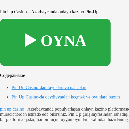
Pin Up Casino – Azərbaycanda onlayn kazino Pin-Up
▶️ OYNA
Содержимое
Pin Up Casino-dan faydaları və nəticələri
Pin Up Casino-da qeydiyyatdan keçmək və oyunlara baxım
pin up casino
, Azərbaycanda populyarlaşan onlayn kazino platformasıd
müraciətlərdən istifadə edə bilərsiniz. Pin Up giriş sayfasından rahat
bir platforma qədər, hər biri üçün uyğun oyunlar tərəfindən hazırlanmış b