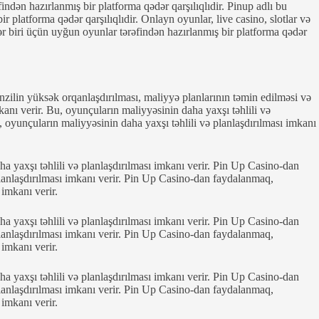
dən hazırlanmış bir platforma qədər qarşılıqlıdir. Pinup adlı bu
 platforma qədər qarşılıqlıdir. Onlayn oyunlar, live casino, slotlar və
r biri üçün uyğun oyunlar tərəfindən hazırlanmış bir platforma qədər
nzilin yüksək orqanlaşdırılması, maliyyə planlarının təmin edilməsi və
kanı verir. Bu, oyunçuların maliyyəsinin daha yaxşı təhlili və
 oyunçuların maliyyəsinin daha yaxşı təhlili və planlaşdırılması imkanı
a yaxşı təhlili və planlaşdırılması imkanı verir. Pin Up Casino-dan
planlaşdırılması imkanı verir. Pin Up Casino-dan faydalanmaq,
 imkanı verir.
a yaxşı təhlili və planlaşdırılması imkanı verir. Pin Up Casino-dan
planlaşdırılması imkanı verir. Pin Up Casino-dan faydalanmaq,
 imkanı verir.
a yaxşı təhlili və planlaşdırılması imkanı verir. Pin Up Casino-dan
planlaşdırılması imkanı verir. Pin Up Casino-dan faydalanmaq,
 imkanı verir.