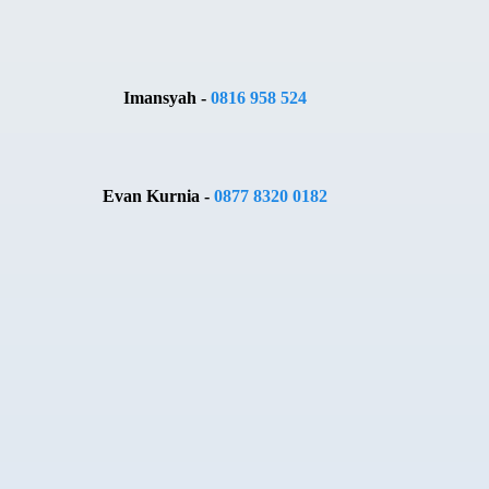
Imansyah -
0816 958 524
Evan Kurnia -
0877 8320 0182