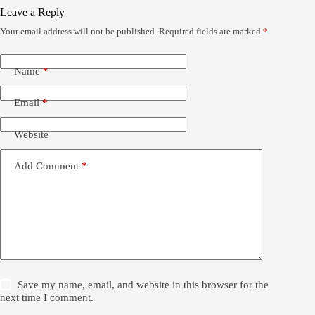
Leave a Reply
Your email address will not be published.
Required fields are marked
*
Name
*
Email
*
Website
Add Comment
*
Save my name, email, and website in this browser for the
next time I comment.