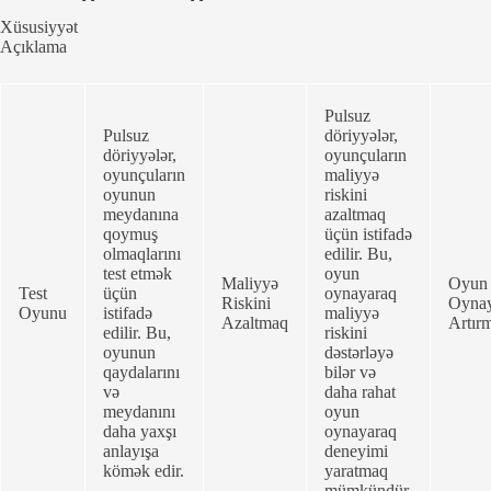
Xüsusiyyət
Açıklama
Pulsuz
Pulsuz
döriyyələr,
döriyyələr,
oyunçuların
oyunçuların
maliyyə
oyunun
riskini
meydanına
azaltmaq
qoymuş
üçün istifadə
olmaqlarını
edilir. Bu,
test etmək
oyun
Maliyyə
Oyun
Test
üçün
oynayaraq
Riskini
Oynay
Oyunu
istifadə
maliyyə
Azaltmaq
Artır
edilir. Bu,
riskini
oyunun
dəstərləyə
qaydalarını
bilər və
və
daha rahat
meydanını
oyun
daha yaxşı
oynayaraq
anlayışa
deneyimi
kömək edir.
yaratmaq
mümkündür.