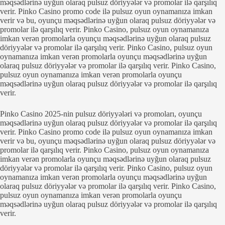
məqsədlərinə uyğun olaraq pulsuz döriyyələr və promolar ilə qarşılıq
verir. Pinko Casino promo code ilə pulsuz oyun oynamanıza imkan
verir və bu, oyunçu məqsədlərinə uyğun olaraq pulsuz döriyyələr və
promolar ilə qarşılıq verir. Pinko Casino, pulsuz oyun oynamanıza
imkan verən promolarla oyunçu məqsədlərinə uyğun olaraq pulsuz
döriyyələr və promolar ilə qarşılıq verir. Pinko Casino, pulsuz oyun
oynamanıza imkan verən promolarla oyunçu məqsədlərinə uyğun
olaraq pulsuz döriyyələr və promolar ilə qarşılıq verir. Pinko Casino,
pulsuz oyun oynamanıza imkan verən promolarla oyunçu
məqsədlərinə uyğun olaraq pulsuz döriyyələr və promolar ilə qarşılıq
verir.
Pinko Casino 2025-nin pulsuz döriyyələri və promoları, oyunçu
məqsədlərinə uyğun olaraq pulsuz döriyyələr və promolar ilə qarşılıq
verir. Pinko Casino promo code ilə pulsuz oyun oynamanıza imkan
verir və bu, oyunçu məqsədlərinə uyğun olaraq pulsuz döriyyələr və
promolar ilə qarşılıq verir. Pinko Casino, pulsuz oyun oynamanıza
imkan verən promolarla oyunçu məqsədlərinə uyğun olaraq pulsuz
döriyyələr və promolar ilə qarşılıq verir. Pinko Casino, pulsuz oyun
oynamanıza imkan verən promolarla oyunçu məqsədlərinə uyğun
olaraq pulsuz döriyyələr və promolar ilə qarşılıq verir. Pinko Casino,
pulsuz oyun oynamanıza imkan verən promolarla oyunçu
məqsədlərinə uyğun olaraq pulsuz döriyyələr və promolar ilə qarşılıq
verir.