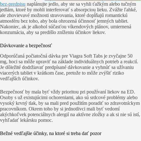
bez-predpisu
naplánujte jedlo, aby ste sa vyhli ťažkým alebo tučným
jedlám, ktoré by mohli interferovať s absorpciou lieku. Zvážte ľahké,
ale zhovievavé možnosti stravovania, ktoré dopĺňajú romantickú
atmosféru bez toho, aby bola ohrozená účinnosť jemných tabliet.
Nakoniec, ak je alkohol súčasťou víkendových plánov, umiernená
konzumácia, aby sa predišlo zníženiu účinkov liekov.
Dávkovanie a bezpečnosť
Odporúčaná počiatočná dávka pre Viagra Soft Tabs je zvyčajne 50
mg, hoci sa môže upraviť na základe individuálnych potrieb a reakcií.
Je dôležité dodržiavať predpísané dávkovanie a vyhnúť sa užívaniu
viacerých tabliet v krátkom čase, pretože to môže zvýšiť riziko
vedľajších účinkov.
Bezpečnosť by mala byť vždy prioritou pri používaní liekov na ED.
Osoby s už existujúcimi ochoreniami, ako sú srdcové problémy alebo
vysoký krvný tlak, by sa mali pred použitím poradiť so zdravotníckym
pracovníkom. Okrem toho by si jednotlivci mali byť vedomí
akýchkoľvek potenciálnych alergií na aktívne zložky a ak si nie sú istí,
vyhľadať lekársku pomoc.
Bežné vedľajšie účinky, na ktoré si treba dať pozor