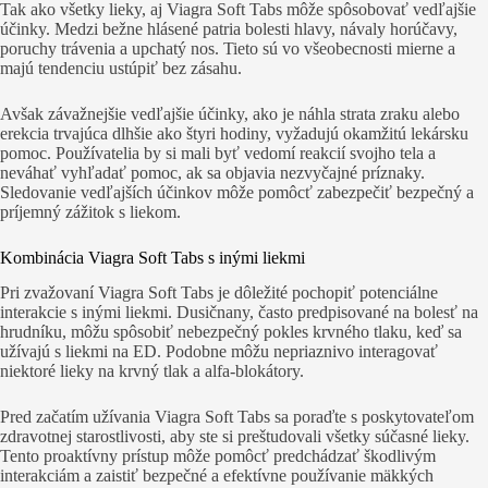
Tak ako všetky lieky, aj Viagra Soft Tabs môže spôsobovať vedľajšie
účinky. Medzi bežne hlásené patria bolesti hlavy, návaly horúčavy,
poruchy trávenia a upchatý nos. Tieto sú vo všeobecnosti mierne a
majú tendenciu ustúpiť bez zásahu.
Avšak závažnejšie vedľajšie účinky, ako je náhla strata zraku alebo
erekcia trvajúca dlhšie ako štyri hodiny, vyžadujú okamžitú lekársku
pomoc. Používatelia by si mali byť vedomí reakcií svojho tela a
neváhať vyhľadať pomoc, ak sa objavia nezvyčajné príznaky.
Sledovanie vedľajších účinkov môže pomôcť zabezpečiť bezpečný a
príjemný zážitok s liekom.
Kombinácia Viagra Soft Tabs s inými liekmi
Pri zvažovaní Viagra Soft Tabs je dôležité pochopiť potenciálne
interakcie s inými liekmi. Dusičnany, často predpisované na bolesť na
hrudníku, môžu spôsobiť nebezpečný pokles krvného tlaku, keď sa
užívajú s liekmi na ED. Podobne môžu nepriaznivo interagovať
niektoré lieky na krvný tlak a alfa-blokátory.
Pred začatím užívania Viagra Soft Tabs sa poraďte s poskytovateľom
zdravotnej starostlivosti, aby ste si preštudovali všetky súčasné lieky.
Tento proaktívny prístup môže pomôcť predchádzať škodlivým
interakciám a zaistiť bezpečné a efektívne používanie mäkkých