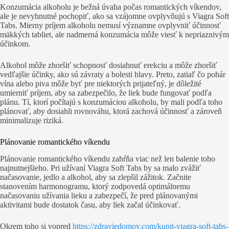
Konzumácia alkoholu je bežná úvaha počas romantických víkendov,
ale je nevyhnutné pochopiť, ako sa vzájomne ovplyvňujú s Viagra Soft
Tabs. Mierny príjem alkoholu nemusí významne ovplyvniť účinnosť
mäkkých tabliet, ale nadmerná konzumácia môže viesť k nepriaznivým
účinkom.
Alkohol môže zhoršiť schopnosť dosiahnuť erekciu a môže zhoršiť
vedľajšie účinky, ako sú závraty a bolesti hlavy. Preto, zatiaľ čo pohár
vína alebo piva môže byť pre niektorých prijateľný, je dôležité
umierniť príjem, aby sa zabezpečilo, že liek bude fungovať podľa
plánu. Tí, ktorí počítajú s konzumáciou alkoholu, by mali podľa toho
plánovať, aby dosiahli rovnováhu, ktorá zachová účinnosť a zároveň
minimalizuje riziká.
Plánovanie romantického víkendu
Plánovanie romantického víkendu zahŕňa viac než len balenie toho
najnutnejšieho. Pri užívaní Viagra Soft Tabs by sa malo zvážiť
načasovanie, jedlo a alkohol, aby sa zlepšil zážitok. Začnite
stanovením harmonogramu, ktorý zodpovedá optimálnemu
načasovaniu užívania lieku a zabezpečí, že pred plánovanými
aktivitami bude dostatok času, aby liek začal účinkovať.
Okrem toho si vopred
https://zdraviedomov.com/kupit-viagra-soft-tabs-