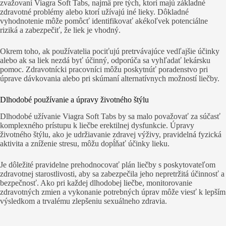
zvažovaní Viagra Soft Tabs, najmä pre tých, ktorí majú základné
zdravotné problémy alebo ktorí užívajú iné lieky. Dôkladné
vyhodnotenie môže pomôcť identifikovať akékoľvek potenciálne
riziká a zabezpečiť, že liek je vhodný.
Okrem toho, ak používatelia pociťujú pretrvávajúce vedľajšie účinky
alebo ak sa liek nezdá byť účinný, odporúča sa vyhľadať lekársku
pomoc. Zdravotnícki pracovníci môžu poskytnúť poradenstvo pri
úprave dávkovania alebo pri skúmaní alternatívnych možností liečby.
Dlhodobé používanie a úpravy životného štýlu
Dlhodobé užívanie Viagra Soft Tabs by sa malo považovať za súčasť
komplexného prístupu k liečbe erektilnej dysfunkcie. Úpravy
životného štýlu, ako je udržiavanie zdravej výživy, pravidelná fyzická
aktivita a zníženie stresu, môžu dopĺňať účinky lieku.
Je dôležité pravidelne prehodnocovať plán liečby s poskytovateľom
zdravotnej starostlivosti, aby sa zabezpečila jeho nepretržitá účinnosť a
bezpečnosť. Ako pri každej dlhodobej liečbe, monitorovanie
zdravotných zmien a vykonanie potrebných úprav môže viesť k lepším
výsledkom a trvalému zlepšeniu sexuálneho zdravia.