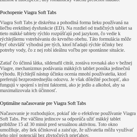
Pochopenie Viagra Soft Tabs
Viagra Soft Tabs je diskrétna a pohodlná forma lieku používaná na
liečbu erektilnej dysfunkcie (ED). Na rozdiel od tradičných tabliet sa
tieto mäkké tablety rýchlo rozpúšťajú pod jazykom, čo vedie k
rýchlejšiemu vstrebávaniu do krvného obehu. Táto formulácia môže
byť obzvlášť výhodná pre tých, ktorí hľadajú rýchle účinky bez
potreby vody, čo z nej robí ideálnu voľbu pre spontánne situácie.
Zatiaľ čo účinná látka, sildenafil citrát, zostáva rovnaká ako v bežnej
Viagre, mechanizmus podávania mäkkých tabliet ponúka jedinečnú
výhodu. Rýchlejší nástup účinku ocenia mnohí používatelia, ktorí
preferujú bezprostrednejšiu odozvu. Je však dôležité pochopiť, ako
fungujú v spojení s inými faktormi, ako je jedlo a alkohol, aby sa
maximalizovala ich účinnosť.
Optimálne načasovanie pre Viagra Soft Tabs
Načasovanie je rozhodujúce, pokiaľ ide o efektívne používanie Viagra
Soft Tabs. Pre väčšinu jedincov sa odporúča užiť mäkký tablet
približne 15 až 30 minút pred sexuálnou aktivitou. Toto okno
umožňuje, aby liek účinkoval a zaisťuje, že užívatelia môžu využívať
jeho plný potenciál bez zbytočných prieťahov.