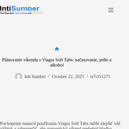
Skip
to
content
Home
About Us
Product
Facilities
Home
Plánovanie víkendu s Viagra Soft Tabs: načasovanie, jedlo a
Contact
alkohol
Inti Sumber
October 22, 2025
rr7cl51275
Contact us
Pochopenie nuancií používania Viagra Soft Tabs môže zlepšiť váš
zážitok a zabezpečiť, aby romantický víkend prebehol hladko.