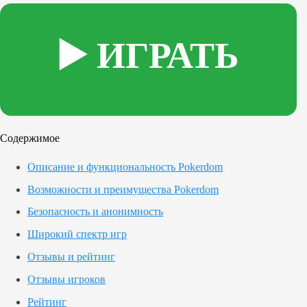
▶️ ИГРАТЬ
Содержимое
Описание и функциональность Pokerdom
Возможности и преимущества Pokerdom
Безопасность и анонимность
Широкий спектр игр
Отзывы и рейтинг
Отзывы игроков
Рейтинг