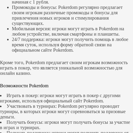
начиная с 1 рубля.
Промокоды и бонусы: Pokerdom регулярно предлагает
своим игрокам различные промокоды и бонусы для
привлечения новых игроков и стимулирования
существующих.
Мобильная версия: игроки могут играть в Pokerdom на
любом устройстве, включая смартфоны и планшеты.
24/7 поддержка: игроки могут получить помощь в любое
время суток, используя форму обратной связи на
официальном сайте Pokerdom.
Кроме того, Pokerdom предлагает своим игрокам возможность
играть в покер, что является уникальной возможностью для
онлайн казино.
Возможности Pokerdom
Играть в покер: игроки могут играть в покер с другими
игроками, используя официальный сайт Pokerdom.
Участвовать в турнирах: Pokerdom регулярно проводит
турниры, в которых игроки могут соревноваться за призовые
деньги.
Получать бонусы: игроки могут получать бонусы за участие
в играх и турнирах.
Получать поддержку: игроки могут получить поддержку от