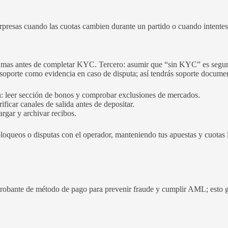
presas cuando las cuotas cambien durante un partido o cuando intentes 
s sumas antes de completar KYC. Tercero: asumir que “sin KYC” es segur
oporte como evidencia en caso de disputa; así tendrás soporte document
n: leer sección de bonos y comprobar exclusiones de mercados.
ficar canales de salida antes de depositar.
gar y archivar recibos.
a bloqueos o disputas con el operador, manteniendo tus apuestas y cuotas 
probante de método de pago para prevenir fraude y cumplir AML; esto ga