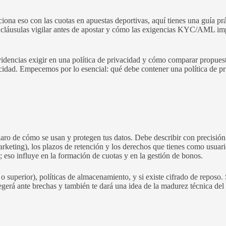
ciona eso con las cuotas en apuestas deportivas, aquí tienes una guía pr
é cláusulas vigilar antes de apostar y cómo las exigencias KYC/AML imp
videncias exigir en una política de privacidad y cómo comparar propuesta
dad. Empecemos por lo esencial: qué debe contener una política de pri
laro de cómo se usan y protegen tus datos. Debe describir con precisión 
marketing), los plazos de retención y los derechos que tienes como usuar
s; eso influye en la formación de cuotas y en la gestión de bonos.
 superior), políticas de almacenamiento, y si existe cifrado de reposo. S
otegerá ante brechas y también te dará una idea de la madurez técnica de