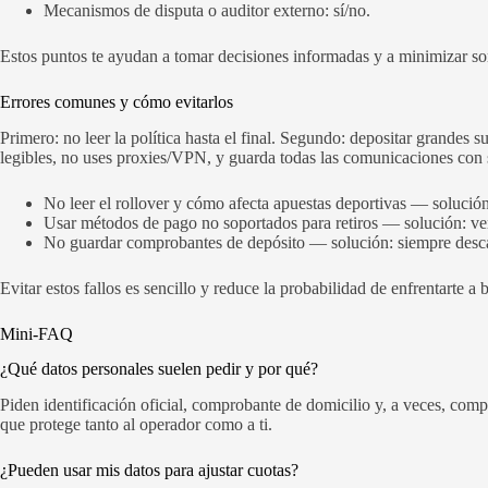
Mecanismos de disputa o auditor externo: sí/no.
Estos puntos te ayudan a tomar decisiones informadas y a minimizar sor
Errores comunes y cómo evitarlos
Primero: no leer la política hasta el final. Segundo: depositar grande
legibles, no uses proxies/VPN, y guarda todas las comunicaciones con s
No leer el rollover y cómo afecta apuestas deportivas — solució
Usar métodos de pago no soportados para retiros — solución: veri
No guardar comprobantes de depósito — solución: siempre descar
Evitar estos fallos es sencillo y reduce la probabilidad de enfrentarte 
Mini-FAQ
¿Qué datos personales suelen pedir y por qué?
Piden identificación oficial, comprobante de domicilio y, a veces, com
que protege tanto al operador como a ti.
¿Pueden usar mis datos para ajustar cuotas?