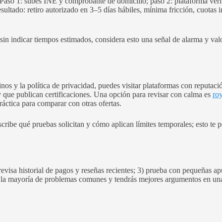
aso 1: subes INE y comprobante de domicilio; paso 2: plataforma verif
sultado: retiro autorizado en 3–5 días hábiles, mínima fricción, cuotas i
sin indicar tiempos estimados, considera esto una señal de alarma y val
inos y la política de privacidad, puedes visitar plataformas con reputac
 y que publican certificaciones. Una opción para revisar con calma es
ro
ráctica para comparar con otras ofertas.
escribe qué pruebas solicitan y cómo aplican límites temporales; esto te 
isa historial de pagos y reseñas recientes; 3) prueba con pequeñas apue
ás la mayoría de problemas comunes y tendrás mejores argumentos en una