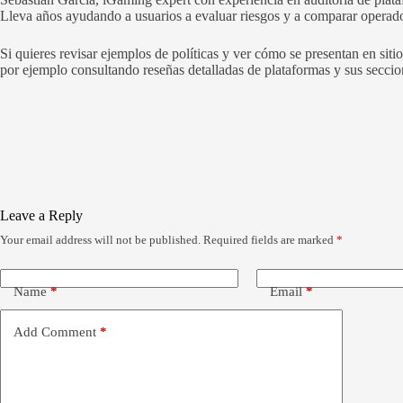
Lleva años ayudando a usuarios a evaluar riesgos y a comparar operador
Si quieres revisar ejemplos de políticas y ver cómo se presentan en sit
por ejemplo consultando reseñas detalladas de plataformas y sus seccio
Leave a Reply
Your email address will not be published.
Required fields are marked
*
Name
*
Email
*
Add Comment
*