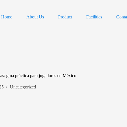
Home
About Us
Product
Facilities
Conta
as: guía práctica para jugadores en México
25
Uncategorized