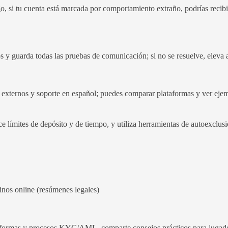
 si tu cuenta está marcada por comportamiento extraño, podrías recibir 
s y guarda todas las pruebas de comunicación; si no se resuelve, eleva a
externos y soporte en español; puedes comparar plataformas y ver ejemp
 límites de depósito y de tiempo, y utiliza herramientas de autoexclusi
inos online (resúmenes legales)
ataformas y procesos KYC/AML, comparte consejos prácticos para jugad