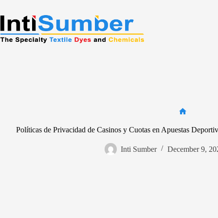
Skip
to
content
Home
Políticas de Privacidad de Casinos y Cuotas en Apuestas Deportiv
Inti Sumber
December 9, 20