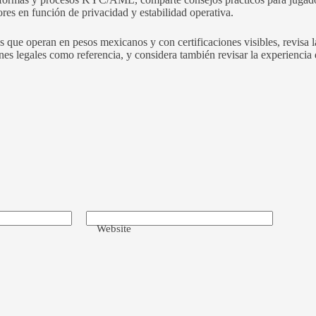
es en función de privacidad y estabilidad operativa.
ios que operan en pesos mexicanos y con certificaciones visibles, revis
nes legales como referencia, y considera también revisar la experienci
Website