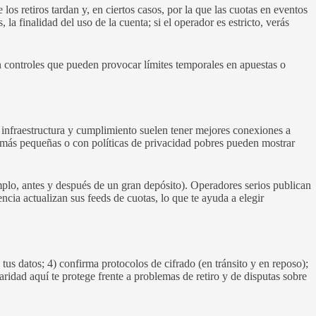
s retiros tardan y, en ciertos casos, por la que las cuotas en eventos
a finalidad del uso de la cuenta; si el operador es estricto, verás
n controles que pueden provocar límites temporales en apuestas o
n infraestructura y cumplimiento suelen tener mejores conexiones a
s más pequeñas o con políticas de privacidad pobres pueden mostrar
emplo, antes y después de un gran depósito). Operadores serios publican
ncia actualizan sus feeds de cuotas, lo que te ayuda a elegir
s datos; 4) confirma protocolos de cifrado (en tránsito y en reposo);
laridad aquí te protege frente a problemas de retiro y de disputas sobre