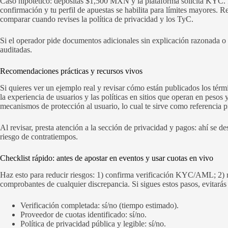
Caso hipotético: depositas $1,500 MXN y la plataforma solicita KYC. P
confirmación y tu perfil de apuestas se habilita para límites mayores. Re
comparar cuando revises la política de privacidad y los TyC.
Si el operador pide documentos adicionales sin explicación razonada o 
auditadas.
Recomendaciones prácticas y recursos vivos
Si quieres ver un ejemplo real y revisar cómo están publicados los térm
la experiencia de usuarios y las políticas en sitios que operan en pesos
mecanismos de protección al usuario, lo cual te sirve como referencia p
Al revisar, presta atención a la sección de privacidad y pagos: ahí se d
riesgo de contratiempos.
Checklist rápido: antes de apostar en eventos y usar cuotas en vivo
Haz esto para reducir riesgos: 1) confirma verificación KYC/AML; 2) rev
comprobantes de cualquier discrepancia. Si sigues estos pasos, evitar
Verificación completada: sí/no (tiempo estimado).
Proveedor de cuotas identificado: sí/no.
Política de privacidad pública y legible: sí/no.