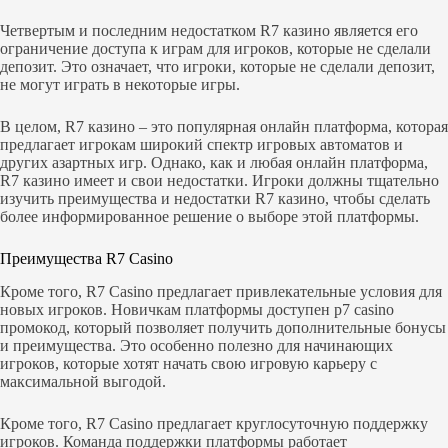
Четвертым и последним недостатком R7 казино является его
ограничение доступа к играм для игроков, которые не сделали
депозит. Это означает, что игроки, которые не сделали депозит,
не могут играть в некоторые игры.
В целом, R7 казино – это популярная онлайн платформа, которая
предлагает игрокам широкий спектр игровых автоматов и
других азартных игр. Однако, как и любая онлайн платформа,
R7 казино имеет и свои недостатки. Игроки должны тщательно
изучить преимущества и недостатки R7 казино, чтобы сделать
более информированное решение о выборе этой платформы.
Преимущества R7 Casino
Кроме того, R7 Casino предлагает привлекательные условия для
новых игроков. Новичкам платформы доступен р7 casino
промокод, который позволяет получить дополнительные бонусы
и преимущества. Это особенно полезно для начинающих
игроков, которые хотят начать свою игровую карьеру с
максимальной выгодой.
Кроме того, R7 Casino предлагает круглосуточную поддержку
игроков. Команда поддержки платформы работает