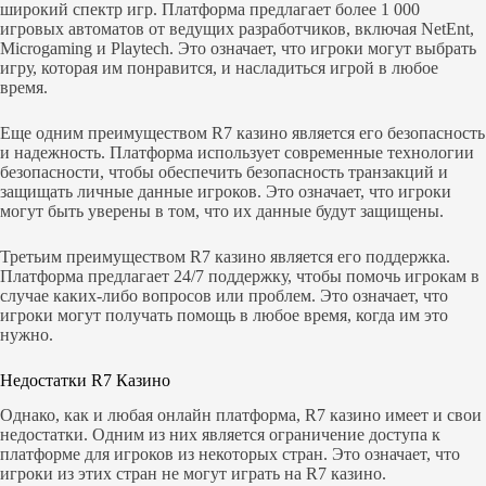
широкий спектр игр. Платформа предлагает более 1 000
игровых автоматов от ведущих разработчиков, включая NetEnt,
Microgaming и Playtech. Это означает, что игроки могут выбрать
игру, которая им понравится, и насладиться игрой в любое
время.
Еще одним преимуществом R7 казино является его безопасность
и надежность. Платформа использует современные технологии
безопасности, чтобы обеспечить безопасность транзакций и
защищать личные данные игроков. Это означает, что игроки
могут быть уверены в том, что их данные будут защищены.
Третьим преимуществом R7 казино является его поддержка.
Платформа предлагает 24/7 поддержку, чтобы помочь игрокам в
случае каких-либо вопросов или проблем. Это означает, что
игроки могут получать помощь в любое время, когда им это
нужно.
Недостатки R7 Казино
Однако, как и любая онлайн платформа, R7 казино имеет и свои
недостатки. Одним из них является ограничение доступа к
платформе для игроков из некоторых стран. Это означает, что
игроки из этих стран не могут играть на R7 казино.