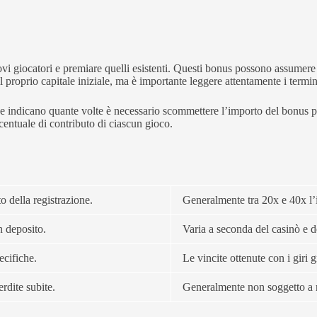
ovi giocatori e premiare quelli esistenti. Questi bonus possono assumer
proprio capitale iniziale, ma è importante leggere attentamente i termini
 che indicano quante volte è necessario scommettere l’importo del bonus p
centuale di contributo di ciascun gioco.
o della registrazione.
Generalmente tra 20x e 40x l’
n deposito.
Varia a seconda del casinò e d
ecifiche.
Le vincite ottenute con i giri g
rdite subite.
Generalmente non soggetto a re