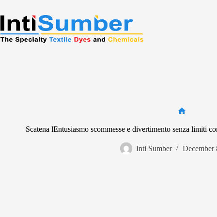
Skip
to
content
Home
Scatena lEntusiasmo scommesse e divertimento senza limiti con
Inti Sumber
December 