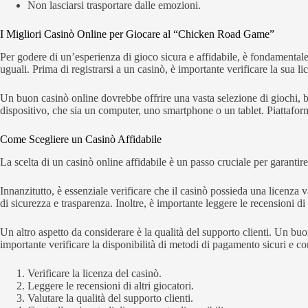
Non lasciarsi trasportare dalle emozioni.
I Migliori Casinò Online per Giocare al “Chicken Road Game”
Per godere di un’esperienza di gioco sicura e affidabile, è fondamental
uguali. Prima di registrarsi a un casinò, è importante verificare la sua li
Un buon casinò online dovrebbe offrire una vasta selezione di giochi, bo
dispositivo, che sia un computer, uno smartphone o un tablet. Piattaforme
Come Scegliere un Casinò Affidabile
La scelta di un casinò online affidabile è un passo cruciale per garantir
Innanzitutto, è essenziale verificare che il casinò possieda una licenza 
di sicurezza e trasparenza. Inoltre, è importante leggere le recensioni di 
Un altro aspetto da considerare è la qualità del supporto clienti. Un buo
importante verificare la disponibilità di metodi di pagamento sicuri e co
Verificare la licenza del casinò.
Leggere le recensioni di altri giocatori.
Valutare la qualità del supporto clienti.