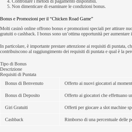
Controllare i metodi di pagamento disponibili.
Non dimenticare di esaminare le condizioni bonus.
Bonus e Promozioni per il “Chicken Road Game”
Molti casinò online offrono bonus e promozioni speciali per attirare nu
gratuiti o cashback. I bonus sono un’ottima opportunità per aumentare il 
In particolare, è importante prestare attenzione ai requisiti di puntata,
contribuiscono al raggiungimento dei requisiti di puntata e qual è la per
Tipo di Bonus
Descrizione
Requisiti di Puntata
Bonus di Benvenuto
Offerto ai nuovi giocatori al moment
Bonus di Deposito
Offerto ai giocatori che effettuano u
Giri Gratuiti
Offerti per giocare a slot machine sp
Cashback
Rimborso di una percentuale delle pe