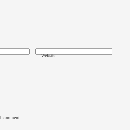
Website
e I comment.