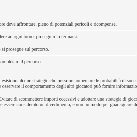
re deve affrontare, pieno di potenziali pericoli e ricompense.
ere ad ogni turno: proseguire o fermarsi.
e si prosegue sul percorso.
completare il percorso.
, esistono alcune strategie che possono aumentare le probabilità di succ
he e osservare il comportamento degli altri giocatori può fornire informaz
. Evitare di scommettere importi eccessivi e adottare una strategia di gio
eve essere considerato un divertimento, e non un modo per guadagnare d