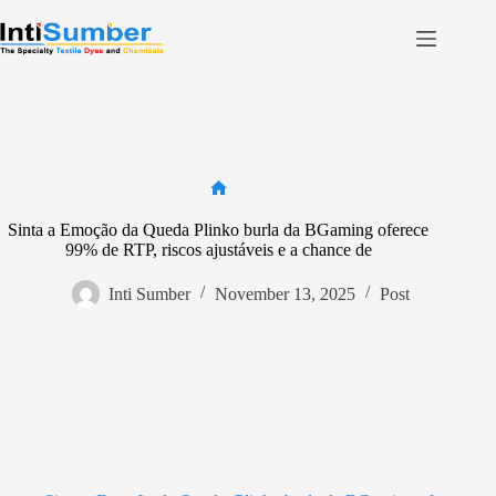
Skip
to
content
Home
About Us
Product
Facilities
Home
Sinta a Emoção da Queda Plinko burla da BGaming oferece
Contact
99% de RTP, riscos ajustáveis e a chance de
Inti Sumber
November 13, 2025
Post
Contact us