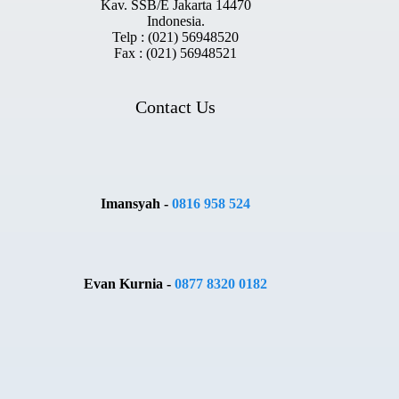
Kav. SSB/E Jakarta 14470
Indonesia.
Telp : (021) 56948520
Fax : (021) 56948521
Contact Us
Imansyah -
0816 958 524
Evan Kurnia -
0877 8320 0182