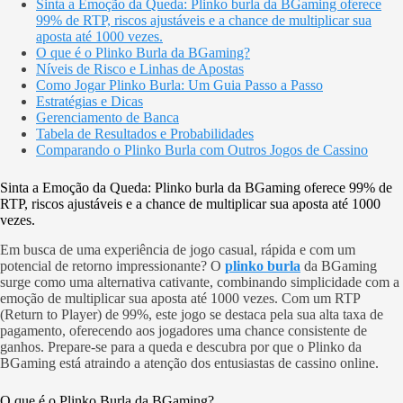
Sinta a Emoção da Queda: Plinko burla da BGaming oferece
99% de RTP, riscos ajustáveis e a chance de multiplicar sua
aposta até 1000 vezes.
O que é o Plinko Burla da BGaming?
Níveis de Risco e Linhas de Apostas
Como Jogar Plinko Burla: Um Guia Passo a Passo
Estratégias e Dicas
Gerenciamento de Banca
Tabela de Resultados e Probabilidades
Comparando o Plinko Burla com Outros Jogos de Cassino
Sinta a Emoção da Queda: Plinko burla da BGaming oferece 99% de
RTP, riscos ajustáveis e a chance de multiplicar sua aposta até 1000
vezes.
Em busca de uma experiência de jogo casual, rápida e com um
potencial de retorno impressionante? O
plinko burla
da BGaming
surge como uma alternativa cativante, combinando simplicidade com a
emoção de multiplicar sua aposta até 1000 vezes. Com um RTP
(Return to Player) de 99%, este jogo se destaca pela sua alta taxa de
pagamento, oferecendo aos jogadores uma chance consistente de
ganhos. Prepare-se para a queda e descubra por que o Plinko da
BGaming está atraindo a atenção dos entusiastas de cassino online.
O que é o Plinko Burla da BGaming?