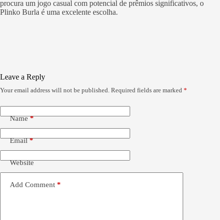
procura um jogo casual com potencial de prêmios significativos, o
Plinko Burla é uma excelente escolha.
Leave a Reply
Your email address will not be published.
Required fields are marked
*
Name
*
Email
*
Website
Add Comment
*