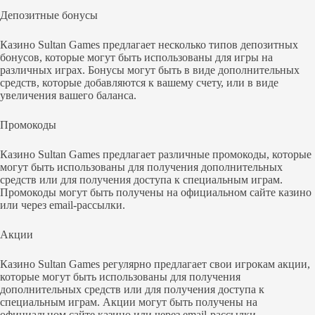
Депозитные бонусы
Казино Sultan Games предлагает несколько типов депозитных
бонусов, которые могут быть использованы для игры на
различных играх. Бонусы могут быть в виде дополнительных
средств, которые добавляются к вашему счету, или в виде
увеличения вашего баланса.
Промокоды
Казино Sultan Games предлагает различные промокоды, которые
могут быть использованы для получения дополнительных
средств или для получения доступа к специальным играм.
Промокоды могут быть получены на официальном сайте казино
или через email-рассылки.
Акции
Казино Sultan Games регулярно предлагает свои игрокам акции,
которые могут быть использованы для получения
дополнительных средств или для получения доступа к
специальным играм. Акции могут быть получены на
официальном сайте казино или через email-рассылки.