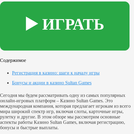
▶️ ИГРАТЬ
Содержимое
Регистрация в казино: шаги к началу игры
Бонусы и акции в казино Sultan Games
Сегодня мы будем рассматривать одну из самых популярных
онлайн-игровых платформ – Казино Sultan Games. Это
международная компания, которая предлагает игрокам из всего
мира широкий спектр игр, включая слоты, карточные игры,
рулетку и другие. В этом обзоре мы рассмотрим основные
аспекты работы Казино Sultan Games, включая регистрацию,
бонусы и быстрые выплаты.