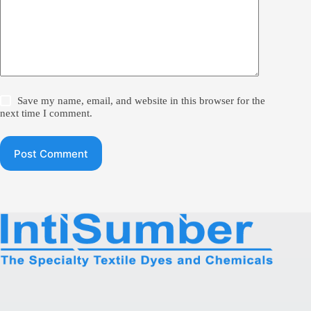
Save my name, email, and website in this browser for the
next time I comment.
Post Comment