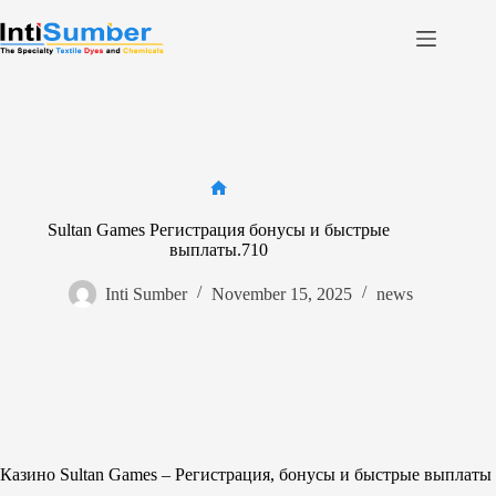
Skip
to
content
Home
About Us
Product
Facilities
Home
Sultan Games Регистрация бонусы и быстрые
Contact
выплаты.710
Inti Sumber
November 15, 2025
news
Contact us
Казино Sultan Games – Регистрация, бонусы и быстрые выплаты