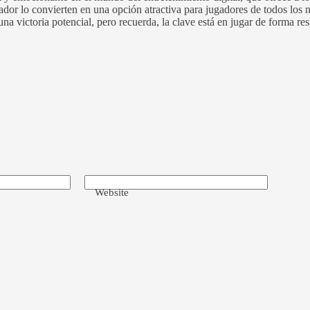
dor lo convierten en una opción atractiva para jugadores de todos los n
na victoria potencial, pero recuerda, la clave está en jugar de forma res
Website