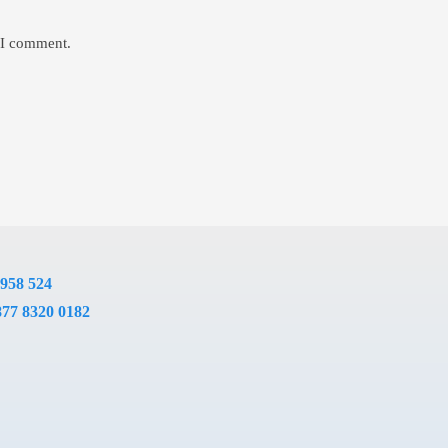
e I comment.
 958 524
877 8320 0182