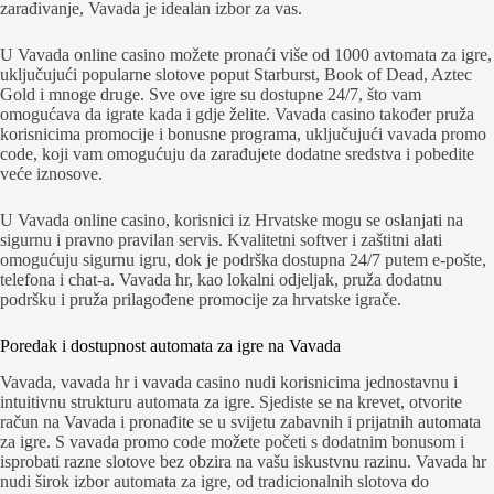
zarađivanje, Vavada je idealan izbor za vas.
U Vavada online casino možete pronaći više od 1000 avtomata za igre,
uključujući popularne slotove poput Starburst, Book of Dead, Aztec
Gold i mnoge druge. Sve ove igre su dostupne 24/7, što vam
omogućava da igrate kada i gdje želite. Vavada casino također pruža
korisnicima promocije i bonusne programa, uključujući vavada promo
code, koji vam omogućuju da zarađujete dodatne sredstva i pobedite
veće iznosove.
U Vavada online casino, korisnici iz Hrvatske mogu se oslanjati na
sigurnu i pravno pravilan servis. Kvalitetni softver i zaštitni alati
omogućuju sigurnu igru, dok je podrška dostupna 24/7 putem e-pošte,
telefona i chat-a. Vavada hr, kao lokalni odjeljak, pruža dodatnu
podršku i pruža prilagođene promocije za hrvatske igrače.
Poredak i dostupnost automata za igre na Vavada
Vavada, vavada hr i vavada casino nudi korisnicima jednostavnu i
intuitivnu strukturu automata za igre. Sjediste se na krevet, otvorite
račun na Vavada i pronađite se u svijetu zabavnih i prijatnih automata
za igre. S vavada promo code možete početi s dodatnim bonusom i
isprobati razne slotove bez obzira na vašu iskustvnu razinu. Vavada hr
nudi širok izbor automata za igre, od tradicionalnih slotova do