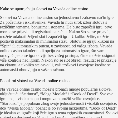
Kako se upotrijebuju slotovi na Vavada online casino
Slotovi na Vavada online casino su jednostavno i zabavno način igre.
Za početnike i iskustvenike, Vavada hr nudi širok izbor slotova s
različitim temama, bonusima i stopama. Da biste započeli igru, prvo
morate se prijaviti ili registrirati na račun. Nakon što ste se prijavili,
možete odabrati željeni slot i započeti igru. Ukoliko želite, možete
postaviti maksimalnu ili minimalnu stazu. Slotovi se igraju klikom na
“Spin” ili automatskim putem, u zavisnosti od vašeg izbora. Vavada
online casino također nudi opciju za automatsko igrao, što vam
omogućuje da se igra odvija bez vašeg pristupa, čime možete osigurati
više kontrole nad igrom. Nakon što se slot obradi, rezultat se prikazuje
na ekranu, a ukoliko ste osvojili, vaši troškovi i osvojene kredite se
automatski obnovljuju u vašem računu.
Popularni slotovi na Vavada online casino
Na Vavada online casino možete pronaći mnoge popularne slotove,
uključujući “Starburst”, “Mega Moolah” i “Book of Dead”. Sve ove
igre imaju visoku stopu i mogu vam pružiti velike osvojnice.
“Starburst” je popularan zbog svoje jednostavnosti i visokih osvojnice,
dok “Mega Moolah” poznat je po svojim jackpotima. “Book of Dead”
je idealan za igrače koji žele igru s tema egiptskih znamenitosti. Svi ovi
slotovi su dostupni na Vavada hr i pružaju igračima zabavnu i