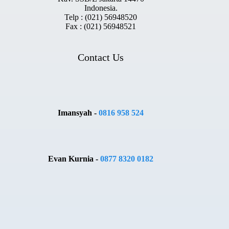
Indonesia.
Telp : (021) 56948520
Fax : (021) 56948521
Contact Us
Imansyah -
0816 958 524
Evan Kurnia -
0877 8320 0182