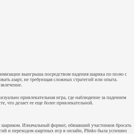
аксимизации выигрыша посредством падения шарика по полю с
вовать азарт, не требующая сложных стратегий или опыта.
звлечение.
изуально привлекательная игра, где наблюдение за падением
е, что делает ее еще более привлекательной.
ы с шариком. Изначальный формат, обязавший участников бросать
гий и переходом азартных игр в онлайн, Plinko была успешно