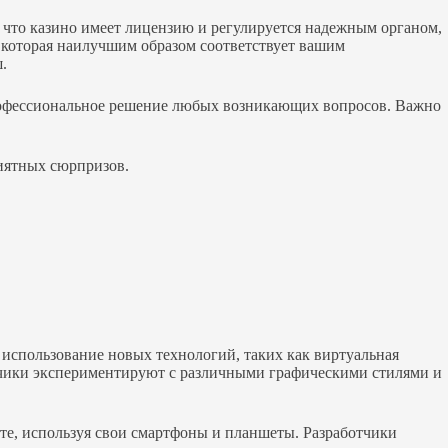
, что казино имеет лицензию и регулируется надежным органом,
, которая наилучшим образом соответствует вашим
.
профессиональное решение любых возникающих вопросов. Важно
риятных сюрпризов.
 использование новых технологий, таких как виртуальная
отчики экспериментируют с различными графическими стилями и
те, используя свои смартфоны и планшеты. Разработчики