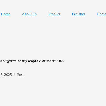
Home
About Us
Product
Facilities
Conta
 и ощутите волну азарта с мгновенными
5, 2025
Post