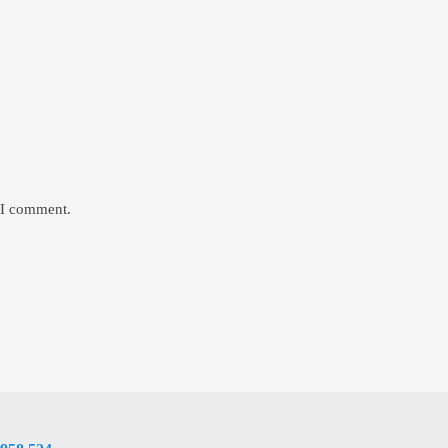
e I comment.