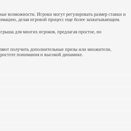
ые возможности. Игроки могут регулировать размер ставки и
нимацию, делая игровой процесс еще более захватывающим.
грыша для многих игроков, предлагая простое, но
оляют получить дополнительные призы или множители,
простоте понимания и высокой динамике.