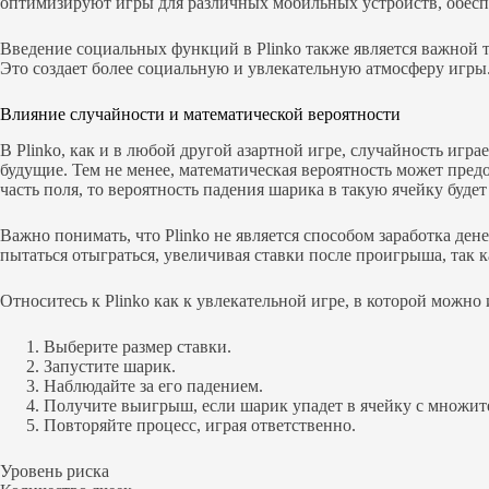
оптимизируют игры для различных мобильных устройств, обесп
Введение социальных функций в Plinko также является важной т
Это создает более социальную и увлекательную атмосферу игры
Влияние случайности и математической вероятности
В Plinko, как и в любой другой азартной игре, случайность иг
будущие. Тем не менее, математическая вероятность может пр
часть поля, то вероятность падения шарика в такую ячейку буде
Важно понимать, что Plinko не является способом заработка дене
пытаться отыграться, увеличивая ставки после проигрыша, так 
Относитесь к Plinko как к увлекательной игре, в которой можно 
Выберите размер ставки.
Запустите шарик.
Наблюдайте за его падением.
Получите выигрыш, если шарик упадет в ячейку с множит
Повторяйте процесс, играя ответственно.
Уровень риска