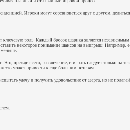
ечивая плавный и отзывчивый игровой процесс.
енденцией. Игроки могут соревноваться друг с другом, делиться
.
рает ключевую роль. Каждый бросок шарика является независимым
едоставить некоторое понимание шансов на выигрыш. Например,
т меньше.
г. Это, прежде всего, развлечение, и играть следует только на т
как это может привести к еще большим потерям.
испытать удачу и получить удовольствие от азарта, но не полагай
елем.